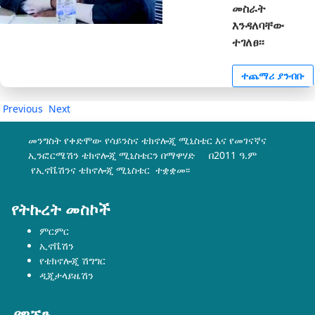
መስራት
እንዳለባቸው
ተገለፀ፡፡
ተጨማሪ ያንብቡ
Previous
Next
መንግስት የቀድሞው የሳይንስና ቴክኖሎጂ ሚኒስቴር እና የመገናኛና
ኢንፎርሜሽን ቴክኖሎጂ ሚኒስቴርን በማዋሃድ በ2011 ዓ.ም
የኢኖቬሽንና ቴክኖሎጂ ሚኒስቴር ተቋቋመ፡፡
የትኩረት መስኮች
ምርምር
ኢኖቬሽን
የቴክኖሎጂ ሽግግር
ዲጂታላይዜሽን
ያግኙን