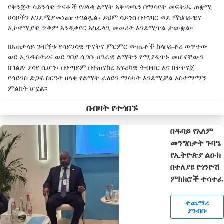
የቅንጅት ሳይንሳዊ ጥናቶች የዘላቂ ልማት አቅጣጫን በማሳየት መፍትሔ ጠቋሚ
ሀሳቦችን እንደሚያመነጩ ተገልጿል፣ ይህም ሳይንስ በተግባር ወደ ማህበራዊና
ኢኮኖሚያዊ ጥቅም እንዲቀየር አስፈላጊ መሠረት እንደሚጥል ታውቋል፡፡
በአጠቃላይ ጉብኝቱ የሳይንሳዊ ጥናትና ምርምር ውጤቶች ከላቦራቶሪ ወጥተው
ወደ ኢንዱስትሪና ወደ ገበያ ሲገቡ ሀገራዊ ልማትን የሚያፋጥኑ መሆናቸውን
በግልጽ ያሳየ ሲሆን፣ በቀጣይም በተጠናከረ አፍሪካዊ ትብብር እና በተቀናጀ
የሳይንስ ድጋፍ ስርዓት ዘላቂ የልማት ራዕይን ማሳካት እንደሚቻል አስተማማኝ
ምልክት ሆኗል፡፡
በብዛት የተጎበኙ
በዱባይ የአለም
መንግስታት ጉባዔ
የኢትዮጵያ ልዑክ
በተለያዩ የጎንዮሽ
ምክክሮች ተሳተፈ
ተጨማሪ
ያንብቡ