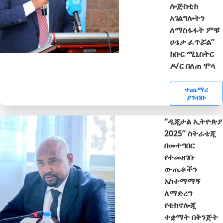
ሎጅስቲክ
አገልግሎትን
ለማስፋፋት ምቹ
ሁኔታ ፈጥሯል”
ክቡር ሚኒስትር
ዶ/ር በለጠ ሞላ
ተጨማሪ
ያንብቡ
“ዲጂታል ኢትዮጵያ
2025” ስትራቴጂ
በመተግበር
የተመዘገቡ
ውጤቶችን
አስተማማኝ
ለማድረግ
የቴክኖሎጂ
ተቋማት በቅንጅት