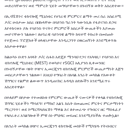
መድረሳቸውንና ወደ ማምረት ሂደት መግባታቸውን በጉብኝቱ ወቅት አስረድተው።
በኢኖቬሽንና ቴክኖሎጂ ሚኒስቴር የሀገራዊ ምርምርና ልማት መሪ ስራ አስፈፃሚ
ዶ/ር ሀብታሙ አበራ በበኩላቸው በሳይንስ ግራንት ካውንሲሉ የፋይናንስ ድጋፍ
እየተከናወኑ ያሉ የሳይንስ ጥናትና ምርምሮች አበረታች ውጤቶችን እያመጡ
መሆናቸውን ገልጸው፣ ለሀገራዊ ሳይንሳዊ ልማት ከፍተኛ ትኩረት በመስጠት
የተጀመሩ ፕሮጀክቶች ዘላቂነታቸው እንዲረጋገጥ በቁርጠኝነት እንደሚቀጥሉ
አስታውቀዋል፡፡
ከልዑካኑ ቡድን አባላት ዶ/ር ሴፋስ አድጄይ ሜንሳህ የጋና የአካባቢ፣ የሳይንስ እና
ቴክኖሎጂ ሚኒስቴር (MEST) ተወካይና የSGCI አሊያንስ ሊቀመንበር
በጉብኝታቸው ባዩት የባዮና ኢመርጂንግ ቴክኖሎጂ ምርምሮች ውጤታማነት እጅግ
መበረታታቸውን ገልጸው፣ እነዚህ ተግባራት በአባል አገራት መካከል የእውቀት
ሽግግርና የልምድ ልውውጥ እንዲጠናከር አዳዲስ ዕድሎችን እንደሚፈጥሩ
አስረድተዋል፡፡
በተለይም በቦታው የተመለከቱ የምርምር ውጤቶች ናሙናዎች የቀላል የቴክኖሎጂ
ሽግግር ሂደቶችን ማሳደግ፣ የማክሮ አልጌ እሴት በመጨመር ምርትና ምርታማነትን
ማረጋገጥ፣ ወደ ኮሜርሻላይዜሽን ማዋል እና ለተመራጭ የግብርና ዘር ማስፋፊያ
የላቦራቶሪ አገልግሎቶች ምቹ ስነ-ምህዳር መፍጠር እንደሚያስችሉ ተጠቅሷል፡፡
በአገራት መካከል በባዮና ኢመርጂንግ ቴክኖሎጂ መስኮች የሚካሄዱ የትብብርና