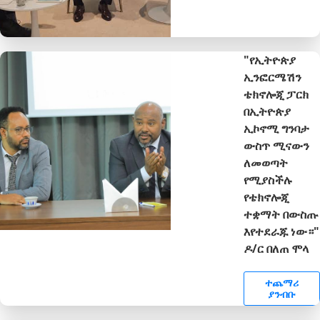
"የኢትዮጵያ
ኢንፎርሜሽን
ቴክኖሎጂ ፓርክ
በኢትዮጵያ
ኢኮኖሚ ግንባታ
ውስጥ ሚናውን
ለመወጣት
የሚያስችሉ
የቴክኖሎጂ
ተቋማት በውስጡ
እየተደራጁ ነው።"
ዶ/ር በለጠ ሞላ
ተጨማሪ
ያንብቡ