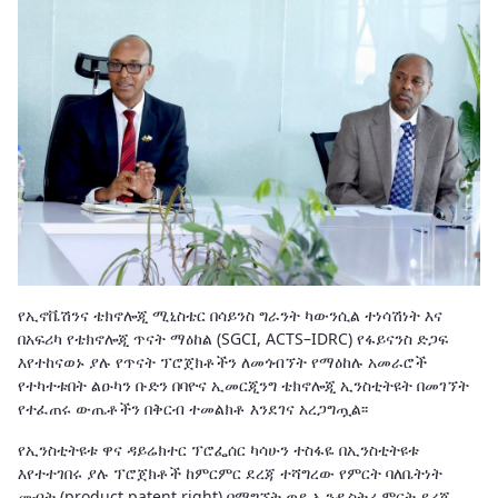
የኢኖቬሽንና ቴክኖሎጂ ሚኒስቴር በሳይንስ ግራንት ካውንሲል ተነሳሽነት እና
በአፍሪካ የቴክኖሎጂ ጥናት ማዕከል (SGCI, ACTS–IDRC) የፋይናንስ ድጋፍ
እየተከናወኑ ያሉ የጥናት ፕሮጀክቶችን ለመጎብኘት የማዕከሉ አመራሮች
የተካተቱበት ልዑካን ቡድን በባዮና ኢመርጂንግ ቴክኖሎጂ ኢንስቲትዩት በመገኘት
የተፈጠሩ ውጤቶችን በቅርብ ተመልክቶ እንደገና አረጋግጧል፡፡
የኢንስቲትዩቱ ዋና ዳይሬክተር ፕሮፌሰር ካሳሁን ተስፋዬ በኢንስቲትዩቱ
እየተተገበሩ ያሉ ፕሮጀክቶች ከምርምር ደረጃ ተሻግረው የምርት ባለቤትነት
መብት (product patent right) በማግኘት ወደ ኢንዱስትሪ ምርት ደረጃ