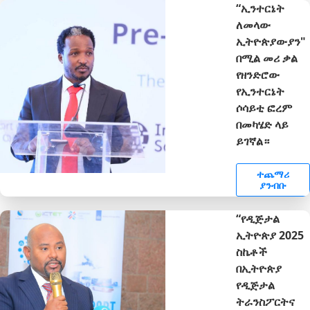
“ኢንተርኔት
ለመላው
ኢትዮጵያውያን"
በሚል መሪ ቃል
የዘንድሮው
የኢንተርኔት
ሶሳይቲ ፎረም
በመካሄድ ላይ
ይገኛል።
ተጨማሪ
ያንብቡ
“የዲጅታል
ኢትዮጵያ 2025
ስኬቶች
በኢትዮጵያ
የዲጅታል
ትራንስፖርትና