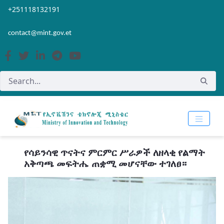
Skip to Main Content
Open Accessibility Menu
+251118132191
contact@mint.gov.et
የሳይንሳዊ ጥናትና ምርምር ሥራዎች ለዘላቂ የልማት
አቅጣጫ መፍትሔ ጠቋሚ መሆናቸው ተገለፀ።