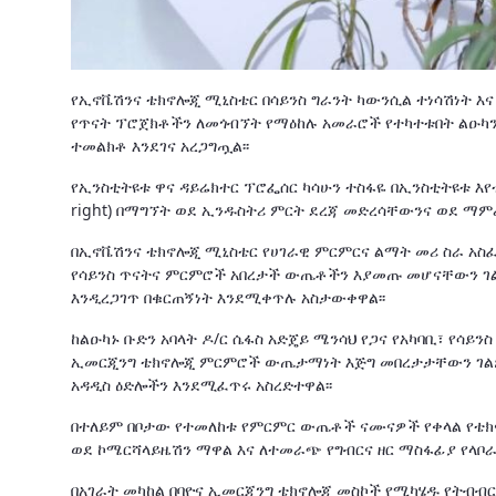
የኢኖቬሽንና ቴክኖሎጂ ሚኒስቴር በሳይንስ ግራንት ካውንሲል ተነሳሽነት እና በ
የጥናት ፕሮጀክቶችን ለመጎብኘት የማዕከሉ አመራሮች የተካተቱበት ልዑካን
ተመልክቶ እንደገና አረጋግጧል፡፡
የኢንስቲትዩቱ ዋና ዳይሬክተር ፕሮፌሰር ካሳሁን ተስፋዬ በኢንስቲትዩቱ እየ
right) በማግኘት ወደ ኢንዱስትሪ ምርት ደረጃ መድረሳቸውንና ወደ ማ
በኢኖቬሽንና ቴክኖሎጂ ሚኒስቴር የሀገራዊ ምርምርና ልማት መሪ ስራ አስፈ
የሳይንስ ጥናትና ምርምሮች አበረታች ውጤቶችን እያመጡ መሆናቸውን ገል
እንዲረጋገጥ በቁርጠኝነት እንደሚቀጥሉ አስታውቀዋል፡፡
ከልዑካኑ ቡድን አባላት ዶ/ር ሴፋስ አድጄይ ሜንሳህ የጋና የአካባቢ፣ የሳይን
ኢመርጂንግ ቴክኖሎጂ ምርምሮች ውጤታማነት እጅግ መበረታታቸውን ገልጸው
አዳዲስ ዕድሎችን እንደሚፈጥሩ አስረድተዋል፡፡
በተለይም በቦታው የተመለከቱ የምርምር ውጤቶች ናሙናዎች የቀላል የቴክ
ወደ ኮሜርሻላይዜሽን ማዋል እና ለተመራጭ የግብርና ዘር ማስፋፊያ የላቦ
በአገራት መካከል በባዮና ኢመርጂንግ ቴክኖሎጂ መስኮች የሚካሄዱ የትብብ