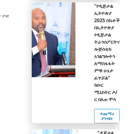
“የዲጅታል
ኢትዮጵያ
 ያሳየ
2025 ስኬቶች
በኢትዮጵያ
የዲጅታል
ትራንስፖርትና
ሎጅስቲክ
አገልግሎትን
ለማስፋፋት
ምቹ ሁኔታ
ፈጥሯል”
ክቡር
ሚኒስትር ዶ/
ር በለጠ ሞላ
ተጨማሪ
ያንብቡ
“ዲጂታል