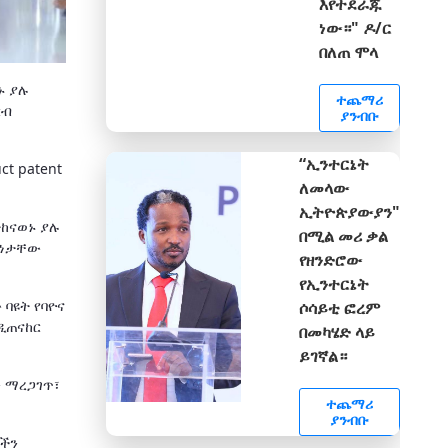
እየተደራጁ
ነው።" ዶ/ር
በለጠ ሞላ
ኑ ያሉ
ተጨማሪ
ርብ
ያንብቡ
“ኢንተርኔት
t patent
ለመላው
ኢትዮጵያውያን"
ተከናወኑ ያሉ
በሚል መሪ ቃል
ቂነታቸው
የዘንድሮው
የኢንተርኔት
 ባዩት የባዮና
ሶሳይቲ ፎረም
ዲጠናከር
በመካሄድ ላይ
ይገኛል።
 ማረጋገጥ፣
ተጨማሪ
ያንብቡ
ቦችን