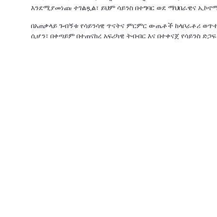
እንደሚያመነጩ ተገልጿል፣ ይህም ሳይንስ በተግባር ወደ ማህበራዊና ኢኮኖ
በአጠቃላይ ጉብኝቱ የሳይንሳዊ ጥናትና ምርምር ውጤቶች ከላቦራቶሪ ወጥተ
ሲሆን፣ በቀጣይም በተጠናከረ አፍሪካዊ ትብብር እና በተቀናጀ የሳይንስ ድጋ