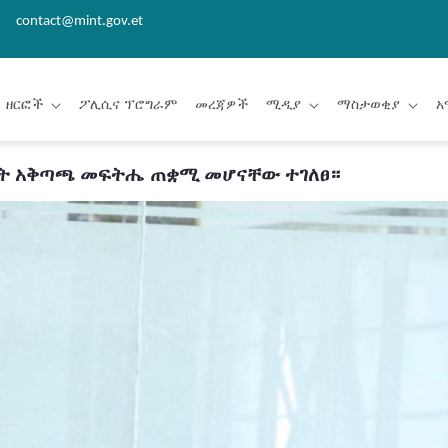
contact@mint.gov.et
ዘርፎች
ፖሊሲና ፕሮግራም
መረጃዎች
ሚዲያ
ማስታወቂያ
አ
ልማት አቅጣጫ መፍትሔ ጠቋሚ መሆናቸው ተገለፀ።