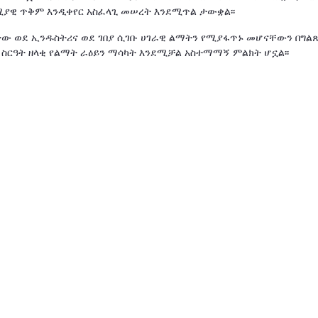
ሚያዊ ጥቅም እንዲቀየር አስፈላጊ መሠረት እንደሚጥል ታውቋል፡፡
ው ወደ ኢንዱስትሪና ወደ ገበያ ሲገቡ ሀገራዊ ልማትን የሚያፋጥኑ መሆናቸውን በግልጽ
ፍ ስርዓት ዘላቂ የልማት ራዕይን ማሳካት እንደሚቻል አስተማማኝ ምልክት ሆኗል፡፡