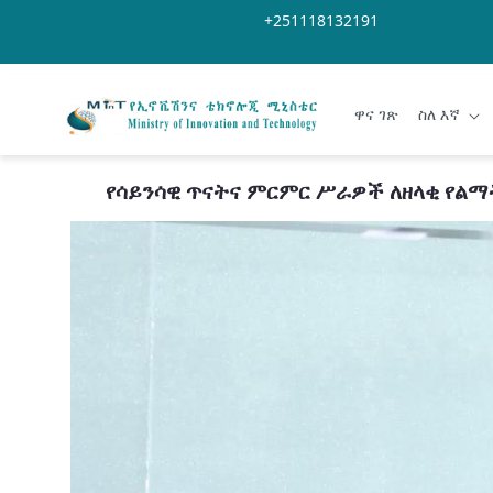
Skip to Main Content
Open Accessibility Menu
+251118132191
ዋና ገጽ
ስለ እኛ
የሳይንሳዊ ጥናትና ምርምር ሥራዎች ለዘላቂ የ