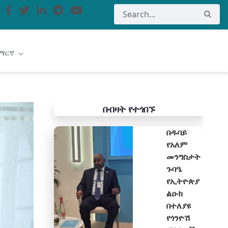
ማርኛ
በብዛት የተጎበኙ
በዱባይ
የአለም
መንግስታት
ጉባዔ
የኢትዮጵያ
ልዑክ
በተለያዩ
የጎንዮሽ