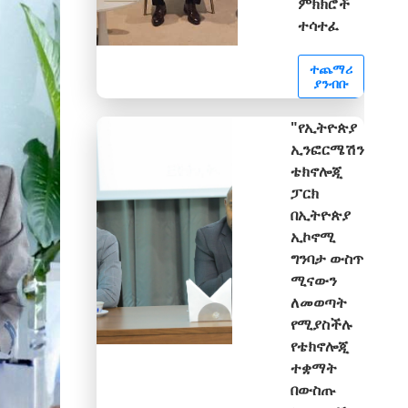
ምክክሮች
ተሳተፈ
ተጨማሪ
ያንብቡ
"የኢትዮጵያ
ኢንፎርሜሽን
ቴክኖሎጂ
ፓርክ
በኢትዮጵያ
ኢኮኖሚ
ግንባታ ውስጥ
ሚናውን
ለመወጣት
የሚያስችሉ
የቴክኖሎጂ
ተቋማት
በውስጡ