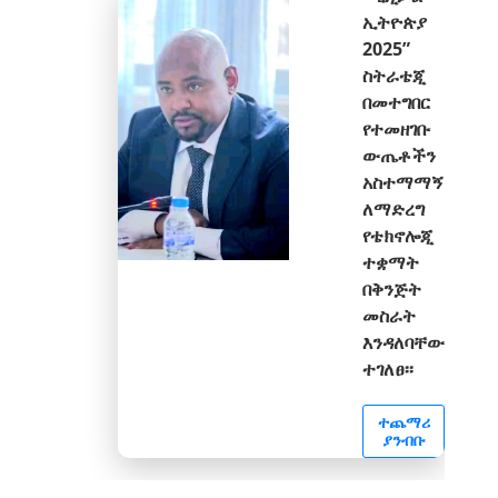
ኢትዮጵያ
2025”
ስትራቴጂ
በመተግበር
የተመዘገቡ
ውጤቶችን
አስተማማኝ
ለማድረግ
የቴክኖሎጂ
ተቋማት
በቅንጅት
መስራት
እንዳለባቸው
ተገለፀ፡፡
ተጨማሪ
ያንብቡ