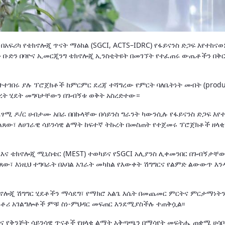
አፍሪካ የቴክኖሎጂ ጥናት ማዕከል (SGCI, ACTS–IDRC) የፋይናንስ ድጋፍ እየተከናወ
 ቡድን በባዮና ኢመርጂንግ ቴክኖሎጂ ኢንስቲትዩት በመገኘት የተፈጠሩ ውጤቶችን በቅ
ተተገበሩ ያሉ ፕሮጀክቶች ከምርምር ደረጃ ተሻግረው የምርት ባለቤትነት መብት (produc
ምረት ሂደት መግባታቸውን በጉብኝቱ ወቅት አስረድተው።
ፃሚ ዶ/ር ሀብታሙ አበራ በበኩላቸው በሳይንስ ግራንት ካውንሲሉ የፋይናንስ ድጋፍ እየ
ጸው፣ ለሀገራዊ ሳይንሳዊ ልማት ከፍተኛ ትኩረት በመስጠት የተጀመሩ ፕሮጀክቶች ዘላ
ስ እና ቴክኖሎጂ ሚኒስቴር (MEST) ተወካይና የSGCI አሊያንስ ሊቀመንበር በጉብኝታቸው
፣ እነዚህ ተግባራት በአባል አገራት መካከል የእውቀት ሽግግርና የልምድ ልውውጥ እን
ኖሎጂ ሽግግር ሂደቶችን ማሳደግ፣ የማክሮ አልጌ እሴት በመጨመር ምርትና ምርታማነትን
ራቶሪ አገልግሎቶች ምቹ ስነ-ምህዳር መፍጠር እንደሚያስችሉ ተጠቅሷል፡፡
ርና የቅንጅት ሳይንሳዊ ጥናቶች የዘላቂ ልማት አቅጣጫን በማሳየት መፍትሔ ጠቋሚ ሀሳ