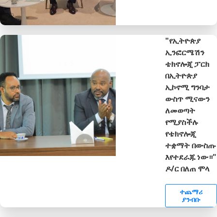
"የኢትዮጵያ
ኢንፎርሜሽን
ቴክኖሎጂ ፓርክ
በኢትዮጵያ
ኢኮኖሚ ግንባታ
ውስጥ ሚናውን
ለመወጣት
የሚያስችሉ
የቴክኖሎጂ
ተቋማት በውስጡ
እየተደራጁ ነው።"
ዶ/ር በለጠ ሞላ
ተጨማሪ
ያንብቡ