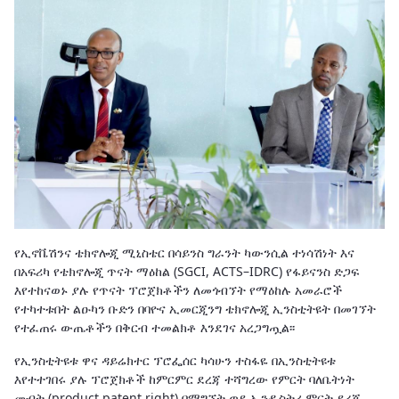
የኢኖቬሽንና ቴክኖሎጂ ሚኒስቴር በሳይንስ ግራንት ካውንሲል ተነሳሽነት እና
በአፍሪካ የቴክኖሎጂ ጥናት ማዕከል (SGCI, ACTS–IDRC) የፋይናንስ ድጋፍ
እየተከናወኑ ያሉ የጥናት ፕሮጀክቶችን ለመጎብኘት የማዕከሉ አመራሮች
የተካተቱበት ልዑካን ቡድን በባዮና ኢመርጂንግ ቴክኖሎጂ ኢንስቲትዩት በመገኘት
የተፈጠሩ ውጤቶችን በቅርብ ተመልክቶ እንደገና አረጋግጧል፡፡
የኢንስቲትዩቱ ዋና ዳይሬክተር ፕሮፌሰር ካሳሁን ተስፋዬ በኢንስቲትዩቱ
እየተተገበሩ ያሉ ፕሮጀክቶች ከምርምር ደረጃ ተሻግረው የምርት ባለቤትነት
መብት (product patent right) በማግኘት ወደ ኢንዱስትሪ ምርት ደረጃ