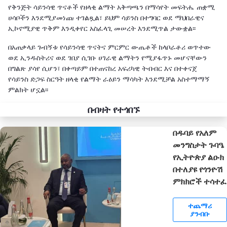
የቅንጅት ሳይንሳዊ ጥናቶች የዘላቂ ልማት አቅጣጫን በማሳየት መፍትሔ ጠቋሚ
ሀሳቦችን እንደሚያመነጩ ተገልጿል፣ ይህም ሳይንስ በተግባር ወደ ማህበራዊና
ኢኮኖሚያዊ ጥቅም እንዲቀየር አስፈላጊ መሠረት እንደሚጥል ታውቋል፡፡
በአጠቃላይ ጉብኝቱ የሳይንሳዊ ጥናትና ምርምር ውጤቶች ከላቦራቶሪ ወጥተው
ወደ ኢንዱስትሪና ወደ ገበያ ሲገቡ ሀገራዊ ልማትን የሚያፋጥኑ መሆናቸውን
በግልጽ ያሳየ ሲሆን፣ በቀጣይም በተጠናከረ አፍሪካዊ ትብብር እና በተቀናጀ
የሳይንስ ድጋፍ ስርዓት ዘላቂ የልማት ራዕይን ማሳካት እንደሚቻል አስተማማኝ
ምልክት ሆኗል፡፡
በብዛት የተጎበኙ
በዱባይ የአለም
መንግስታት ጉባዔ
የኢትዮጵያ ልዑክ
በተለያዩ የጎንዮሽ
ምክክሮች ተሳተፈ
ተጨማሪ
ያንብቡ