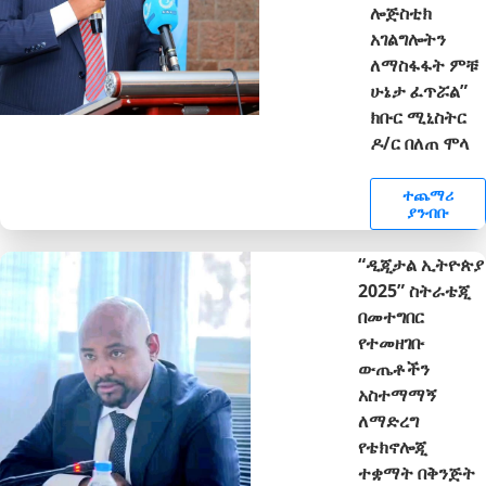
ሎጅስቲክ
አገልግሎትን
ለማስፋፋት ምቹ
ሁኔታ ፈጥሯል”
ክቡር ሚኒስትር
ዶ/ር በለጠ ሞላ
ተጨማሪ
ያንብቡ
“ዲጂታል ኢትዮጵያ
2025” ስትራቴጂ
በመተግበር
የተመዘገቡ
ውጤቶችን
አስተማማኝ
ለማድረግ
የቴክኖሎጂ
ተቋማት በቅንጅት