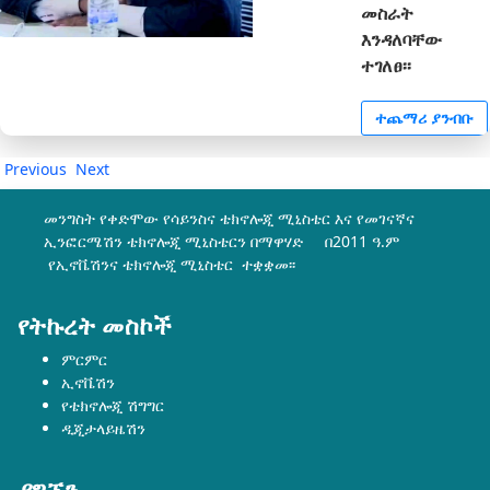
መስራት
እንዳለባቸው
ተገለፀ፡፡
ተጨማሪ ያንብቡ
Previous
Next
መንግስት የቀድሞው የሳይንስና ቴክኖሎጂ ሚኒስቴር እና የመገናኛና
ኢንፎርሜሽን ቴክኖሎጂ ሚኒስቴርን በማዋሃድ በ2011 ዓ.ም
የኢኖቬሽንና ቴክኖሎጂ ሚኒስቴር ተቋቋመ፡፡
የትኩረት መስኮች
ምርምር
ኢኖቬሽን
የቴክኖሎጂ ሽግግር
ዲጂታላይዜሽን
ያግኙን