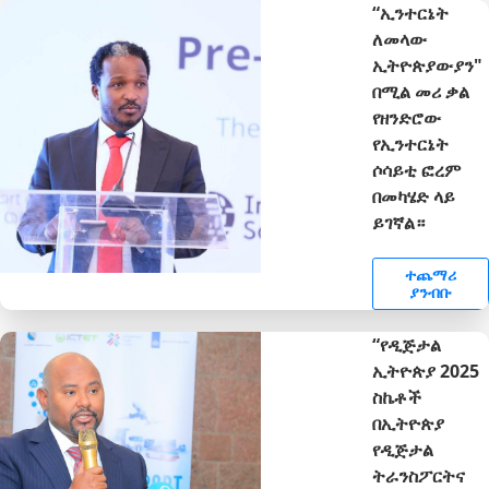
“ኢንተርኔት
ለመላው
ኢትዮጵያውያን"
በሚል መሪ ቃል
የዘንድሮው
የኢንተርኔት
ሶሳይቲ ፎረም
በመካሄድ ላይ
ይገኛል።
ተጨማሪ
ያንብቡ
“የዲጅታል
ኢትዮጵያ 2025
ስኬቶች
በኢትዮጵያ
የዲጅታል
ትራንስፖርትና