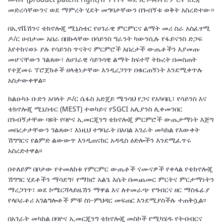
መድረሳቸውንና ወደ ማምረት ሂደት መግባታቸውን በጉብኝቱ ወቅት አስረድተው።
በኢኖቬሽንና ቴክኖሎጂ ሚኒስቴር የሀገራዊ ምርምርና ልማት መሪ ስራ አስፈፃሚ
ዶ/ር ሀብታሙ አበራ በበኩላቸው በሳይንስ ግራንት ካውንሲሉ የፋይናንስ ድጋፍ
እየተከናወኑ ያሉ የሳይንስ ጥናትና ምርምሮች አበረታች ውጤቶችን እያመጡ
መሆናቸውን ገልጸው፣ ለሀገራዊ ሳይንሳዊ ልማት ከፍተኛ ትኩረት በመስጠት
የተጀመሩ ፕሮጀክቶች ዘላቂነታቸው እንዲረጋገጥ በቁርጠኝነት እንደሚቀጥሉ
አስታውቀዋል፡፡
ከልዑካኑ ቡድን አባላት ዶ/ር ሴፋስ አድጄይ ሜንሳህ የጋና የአካባቢ፣ የሳይንስ እና
ቴክኖሎጂ ሚኒስቴር (MEST) ተወካይና የSGCI አሊያንስ ሊቀመንበር
በጉብኝታቸው ባዩት የባዮና ኢመርጂንግ ቴክኖሎጂ ምርምሮች ውጤታማነት እጅግ
መበረታታቸውን ገልጸው፣ እነዚህ ተግባራት በአባል አገራት መካከል የእውቀት
ሽግግርና የልምድ ልውውጥ እንዲጠናከር አዳዲስ ዕድሎችን እንደሚፈጥሩ
አስረድተዋል፡፡
በተለይም በቦታው የተመለከቱ የምርምር ውጤቶች ናሙናዎች የቀላል የቴክኖሎጂ
ሽግግር ሂደቶችን ማሳደግ፣ የማክሮ አልጌ እሴት በመጨመር ምርትና ምርታማነትን
ማረጋገጥ፣ ወደ ኮሜርሻላይዜሽን ማዋል እና ለተመራጭ የግብርና ዘር ማስፋፊያ
የላቦራቶሪ አገልግሎቶች ምቹ ስነ-ምህዳር መፍጠር እንደሚያስችሉ ተጠቅሷል፡፡
በአገራት መካከል በባዮና ኢመርጂንግ ቴክኖሎጂ መስኮች የሚካሄዱ የትብብርና