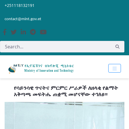
Skip to Main Content
Open Accessibility Menu
+251118132191
contact@mint.gov.et
የሳይንሳዊ ጥናትና ምርምር ሥራዎች ለዘላቂ የልማት
አቅጣጫ መፍትሔ ጠቋሚ መሆናቸው ተገለፀ።