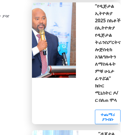
“የዲጅታል
ኢትዮጵያ
 ያሳየ
2025 ስኬቶች
በኢትዮጵያ
የዲጅታል
ትራንስፖርትና
ሎጅስቲክ
አገልግሎትን
ለማስፋፋት
ምቹ ሁኔታ
ፈጥሯል”
ክቡር
ሚኒስትር ዶ/
ር በለጠ ሞላ
ተጨማሪ
ያንብቡ
“ዲጂታል