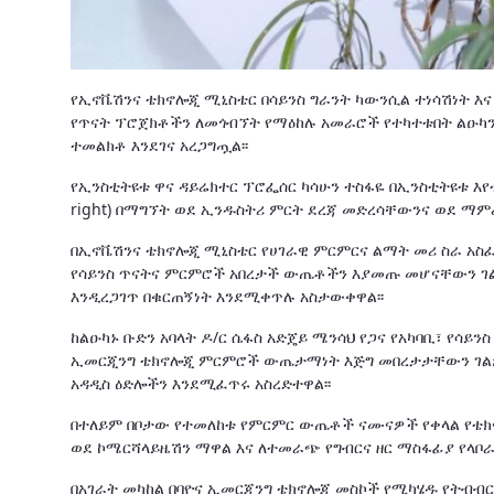
የኢኖቬሽንና ቴክኖሎጂ ሚኒስቴር በሳይንስ ግራንት ካውንሲል ተነሳሽነት እና በ
የጥናት ፕሮጀክቶችን ለመጎብኘት የማዕከሉ አመራሮች የተካተቱበት ልዑካን
ተመልክቶ እንደገና አረጋግጧል፡፡
የኢንስቲትዩቱ ዋና ዳይሬክተር ፕሮፌሰር ካሳሁን ተስፋዬ በኢንስቲትዩቱ እየ
right) በማግኘት ወደ ኢንዱስትሪ ምርት ደረጃ መድረሳቸውንና ወደ ማ
በኢኖቬሽንና ቴክኖሎጂ ሚኒስቴር የሀገራዊ ምርምርና ልማት መሪ ስራ አስፈ
የሳይንስ ጥናትና ምርምሮች አበረታች ውጤቶችን እያመጡ መሆናቸውን ገል
እንዲረጋገጥ በቁርጠኝነት እንደሚቀጥሉ አስታውቀዋል፡፡
ከልዑካኑ ቡድን አባላት ዶ/ር ሴፋስ አድጄይ ሜንሳህ የጋና የአካባቢ፣ የሳይን
ኢመርጂንግ ቴክኖሎጂ ምርምሮች ውጤታማነት እጅግ መበረታታቸውን ገልጸው
አዳዲስ ዕድሎችን እንደሚፈጥሩ አስረድተዋል፡፡
በተለይም በቦታው የተመለከቱ የምርምር ውጤቶች ናሙናዎች የቀላል የቴክ
ወደ ኮሜርሻላይዜሽን ማዋል እና ለተመራጭ የግብርና ዘር ማስፋፊያ የላቦ
በአገራት መካከል በባዮና ኢመርጂንግ ቴክኖሎጂ መስኮች የሚካሄዱ የትብብ