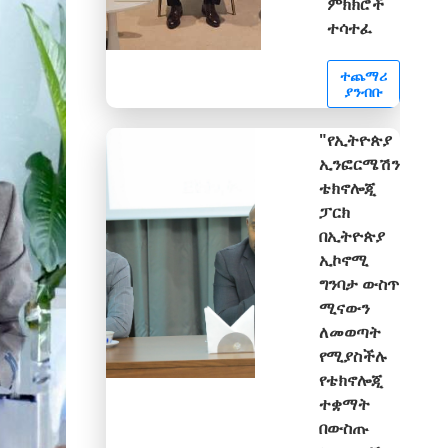
ምክክሮች
ተሳተፈ
ተጨማሪ
ያንብቡ
"የኢትዮጵያ
ኢንፎርሜሽን
ቴክኖሎጂ
ፓርክ
በኢትዮጵያ
ኢኮኖሚ
ግንባታ ውስጥ
ሚናውን
ለመወጣት
የሚያስችሉ
የቴክኖሎጂ
ተቋማት
በውስጡ