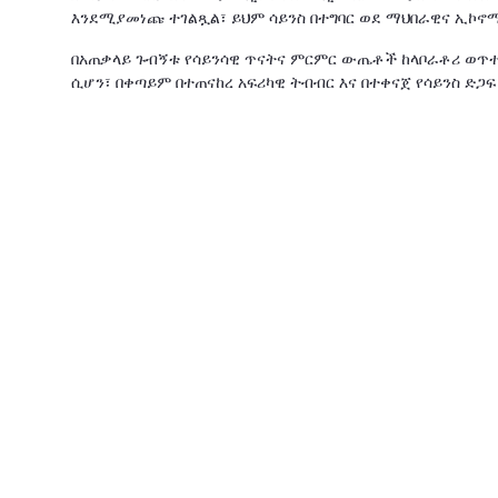
እንደሚያመነጩ ተገልጿል፣ ይህም ሳይንስ በተግባር ወደ ማህበራዊና ኢኮኖ
በአጠቃላይ ጉብኝቱ የሳይንሳዊ ጥናትና ምርምር ውጤቶች ከላቦራቶሪ ወጥተ
ሲሆን፣ በቀጣይም በተጠናከረ አፍሪካዊ ትብብር እና በተቀናጀ የሳይንስ ድጋ