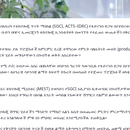
አፍሪካ የቴክኖሎጂ ጥናት ማዕከል (SGCI, ACTS–IDRC) የፋይናንስ ድጋፍ እየተከናወ
 ቡድን በባዮና ኢመርጂንግ ቴክኖሎጂ ኢንስቲትዩት በመገኘት የተፈጠሩ ውጤቶችን በቅ
ተተገበሩ ያሉ ፕሮጀክቶች ከምርምር ደረጃ ተሻግረው የምርት ባለቤትነት መብት (produc
ምረት ሂደት መግባታቸውን በጉብኝቱ ወቅት አስረድተው።
ፃሚ ዶ/ር ሀብታሙ አበራ በበኩላቸው በሳይንስ ግራንት ካውንሲሉ የፋይናንስ ድጋፍ እየ
ጸው፣ ለሀገራዊ ሳይንሳዊ ልማት ከፍተኛ ትኩረት በመስጠት የተጀመሩ ፕሮጀክቶች ዘላ
ስ እና ቴክኖሎጂ ሚኒስቴር (MEST) ተወካይና የSGCI አሊያንስ ሊቀመንበር በጉብኝታቸው
፣ እነዚህ ተግባራት በአባል አገራት መካከል የእውቀት ሽግግርና የልምድ ልውውጥ እን
ኖሎጂ ሽግግር ሂደቶችን ማሳደግ፣ የማክሮ አልጌ እሴት በመጨመር ምርትና ምርታማነትን
ራቶሪ አገልግሎቶች ምቹ ስነ-ምህዳር መፍጠር እንደሚያስችሉ ተጠቅሷል፡፡
ርና የቅንጅት ሳይንሳዊ ጥናቶች የዘላቂ ልማት አቅጣጫን በማሳየት መፍትሔ ጠቋሚ ሀሳ