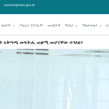
contact@mint.gov.et
ዘርፎች
ፖሊሲና ፕሮግራም
መረጃዎች
ሚዲያ
ማስታወቂያ
አ
ልማት አቅጣጫ መፍትሔ ጠቋሚ መሆናቸው ተገለፀ።