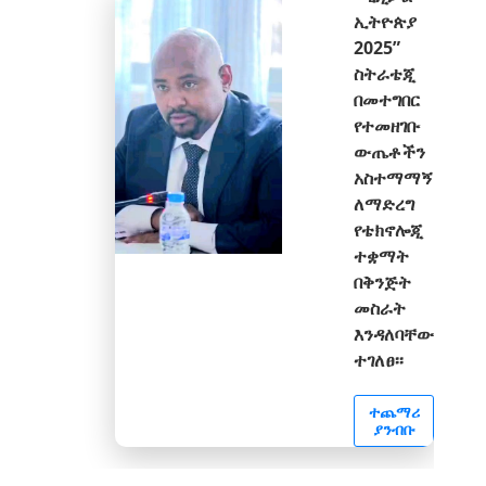
ኢትዮጵያ
2025”
ስትራቴጂ
በመተግበር
የተመዘገቡ
ውጤቶችን
አስተማማኝ
ለማድረግ
የቴክኖሎጂ
ተቋማት
በቅንጅት
መስራት
እንዳለባቸው
ተገለፀ፡፡
ተጨማሪ
ያንብቡ