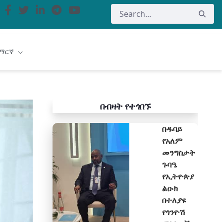
ማርኛ
በብዛት የተጎበኙ
በዱባይ
የአለም
መንግስታት
ጉባዔ
የኢትዮጵያ
ልዑክ
በተለያዩ
የጎንዮሽ