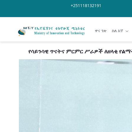
Skip to Main Content
Open Accessibility Menu
+251118132191
ዋና ገጽ
ስለ እኛ
የሳይንሳዊ ጥናትና ምርምር ሥራዎች ለዘላቂ የ