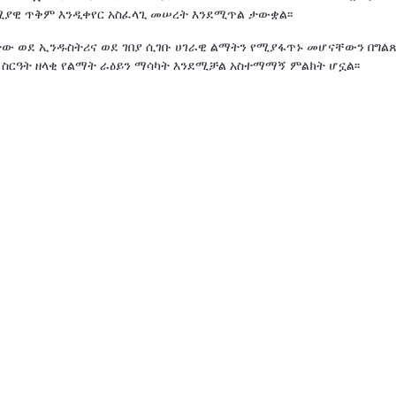
ሚያዊ ጥቅም እንዲቀየር አስፈላጊ መሠረት እንደሚጥል ታውቋል፡፡
ው ወደ ኢንዱስትሪና ወደ ገበያ ሲገቡ ሀገራዊ ልማትን የሚያፋጥኑ መሆናቸውን በግልጽ
ፍ ስርዓት ዘላቂ የልማት ራዕይን ማሳካት እንደሚቻል አስተማማኝ ምልክት ሆኗል፡፡