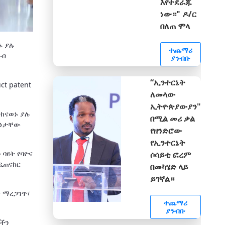
እየተደራጁ
ነው።" ዶ/ር
በለጠ ሞላ
ኑ ያሉ
ተጨማሪ
ርብ
ያንብቡ
“ኢንተርኔት
t patent
ለመላው
ኢትዮጵያውያን"
ተከናወኑ ያሉ
በሚል መሪ ቃል
ቂነታቸው
የዘንድሮው
የኢንተርኔት
 ባዩት የባዮና
ሶሳይቲ ፎረም
ዲጠናከር
በመካሄድ ላይ
ይገኛል።
 ማረጋገጥ፣
ተጨማሪ
ያንብቡ
ቦችን