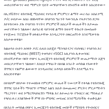
መድረሳቸውንና ወደ ማምረት ሂደት መግባታቸውን በጉብኝቱ ወቅት አስረድተው።
በኢኖቬሽንና ቴክኖሎጂ ሚኒስቴር የሀገራዊ ምርምርና ልማት መሪ ስራ አስፈፃሚ
ዶ/ር ሀብታሙ አበራ በበኩላቸው በሳይንስ ግራንት ካውንሲሉ የፋይናንስ ድጋፍ
እየተከናወኑ ያሉ የሳይንስ ጥናትና ምርምሮች አበረታች ውጤቶችን እያመጡ
መሆናቸውን ገልጸው፣ ለሀገራዊ ሳይንሳዊ ልማት ከፍተኛ ትኩረት በመስጠት
የተጀመሩ ፕሮጀክቶች ዘላቂነታቸው እንዲረጋገጥ በቁርጠኝነት እንደሚቀጥሉ
አስታውቀዋል፡፡
ከልዑካኑ ቡድን አባላት ዶ/ር ሴፋስ አድጄይ ሜንሳህ የጋና የአካባቢ፣ የሳይንስ እና
ቴክኖሎጂ ሚኒስቴር (MEST) ተወካይና የSGCI አሊያንስ ሊቀመንበር
በጉብኝታቸው ባዩት የባዮና ኢመርጂንግ ቴክኖሎጂ ምርምሮች ውጤታማነት እጅግ
መበረታታቸውን ገልጸው፣ እነዚህ ተግባራት በአባል አገራት መካከል የእውቀት
ሽግግርና የልምድ ልውውጥ እንዲጠናከር አዳዲስ ዕድሎችን እንደሚፈጥሩ
አስረድተዋል፡፡
በተለይም በቦታው የተመለከቱ የምርምር ውጤቶች ናሙናዎች የቀላል የቴክኖሎጂ
ሽግግር ሂደቶችን ማሳደግ፣ የማክሮ አልጌ እሴት በመጨመር ምርትና ምርታማነትን
ማረጋገጥ፣ ወደ ኮሜርሻላይዜሽን ማዋል እና ለተመራጭ የግብርና ዘር ማስፋፊያ
የላቦራቶሪ አገልግሎቶች ምቹ ስነ-ምህዳር መፍጠር እንደሚያስችሉ ተጠቅሷል፡፡
በአገራት መካከል በባዮና ኢመርጂንግ ቴክኖሎጂ መስኮች የሚካሄዱ የትብብርና