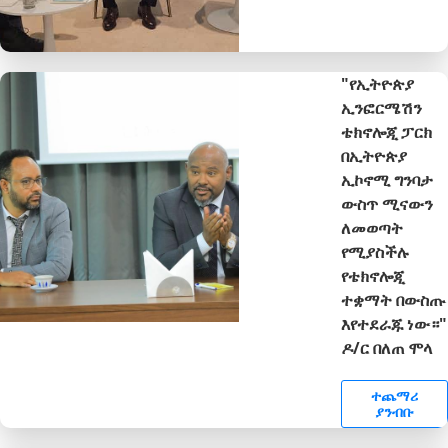
"የኢትዮጵያ
ኢንፎርሜሽን
ቴክኖሎጂ ፓርክ
በኢትዮጵያ
ኢኮኖሚ ግንባታ
ውስጥ ሚናውን
ለመወጣት
የሚያስችሉ
የቴክኖሎጂ
ተቋማት በውስጡ
እየተደራጁ ነው።"
ዶ/ር በለጠ ሞላ
ተጨማሪ
ያንብቡ