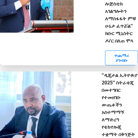
ሎጅስቲክ
አገልግሎትን
ለማስፋፋት ምቹ
ሁኔታ ፈጥሯል”
ክቡር ሚኒስትር
ዶ/ር በለጠ ሞላ
ተጨማሪ
ያንብቡ
“ዲጂታል ኢትዮጵያ
2025” ስትራቴጂ
በመተግበር
የተመዘገቡ
ውጤቶችን
አስተማማኝ
ለማድረግ
የቴክኖሎጂ
ተቋማት በቅንጅት