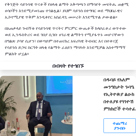
የቅንጅት ሳይንሳዊ ጥናቶች የዘላቂ ልማት አቅጣጫን በማሳየት መፍትሔ ጠቋሚ
ሀሳቦችን እንደሚያመነጩ ተገልጿል፣ ይህም ሳይንስ በተግባር ወደ ማህበራዊና
ኢኮኖሚያዊ ጥቅም እንዲቀየር አስፈላጊ መሠረት እንደሚጥል ታውቋል፡፡
በአጠቃላይ ጉብኝቱ የሳይንሳዊ ጥናትና ምርምር ውጤቶች ከላቦራቶሪ ወጥተው
ወደ ኢንዱስትሪና ወደ ገበያ ሲገቡ ሀገራዊ ልማትን የሚያፋጥኑ መሆናቸውን
በግልጽ ያሳየ ሲሆን፣ በቀጣይም በተጠናከረ አፍሪካዊ ትብብር እና በተቀናጀ
የሳይንስ ድጋፍ ስርዓት ዘላቂ የልማት ራዕይን ማሳካት እንደሚቻል አስተማማኝ
ምልክት ሆኗል፡፡
በብዛት የተጎበኙ
በዱባይ የአለም
መንግስታት ጉባዔ
የኢትዮጵያ ልዑክ
በተለያዩ የጎንዮሽ
ምክክሮች ተሳተፈ
ተጨማሪ
ያንብቡ