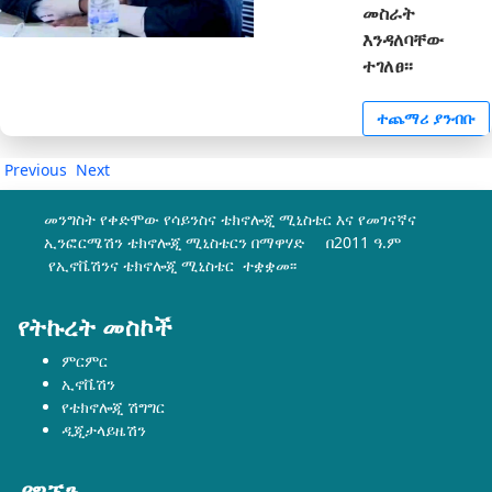
መስራት
እንዳለባቸው
ተገለፀ፡፡
ተጨማሪ ያንብቡ
Previous
Next
መንግስት የቀድሞው የሳይንስና ቴክኖሎጂ ሚኒስቴር እና የመገናኛና
ኢንፎርሜሽን ቴክኖሎጂ ሚኒስቴርን በማዋሃድ በ2011 ዓ.ም
የኢኖቬሽንና ቴክኖሎጂ ሚኒስቴር ተቋቋመ፡፡
የትኩረት መስኮች
ምርምር
ኢኖቬሽን
የቴክኖሎጂ ሽግግር
ዲጂታላይዜሽን
ያግኙን