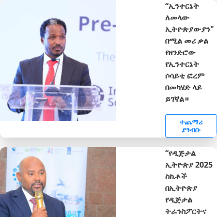
“ኢንተርኔት
ለመላው
ኢትዮጵያውያን"
በሚል መሪ ቃል
የዘንድሮው
የኢንተርኔት
ሶሳይቲ ፎረም
በመካሄድ ላይ
ይገኛል።
ተጨማሪ
ያንብቡ
“የዲጅታል
ኢትዮጵያ 2025
ስኬቶች
በኢትዮጵያ
የዲጅታል
ትራንስፖርትና