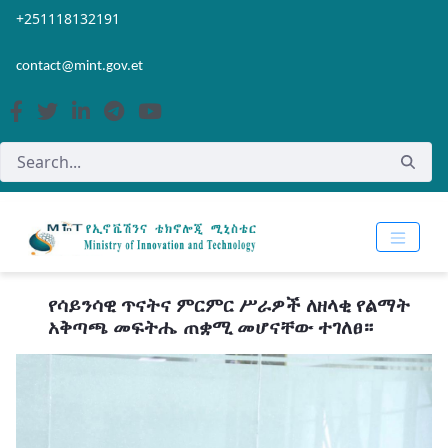
Skip to Main Content
Open Accessibility Menu
+251118132191
contact@mint.gov.et
የሳይንሳዊ ጥናትና ምርምር ሥራዎች ለዘላቂ የልማት
አቅጣጫ መፍትሔ ጠቋሚ መሆናቸው ተገለፀ።