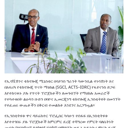
የኢኖቬሽንና ቴክኖሎጂ ሚኒስቴር በሳይንስ ግራንት ካውንሲል ተነሳሽነት እና
በአፍሪካ የቴክኖሎጂ ጥናት ማዕከል (SGCI, ACTS–IDRC) የፋይናንስ ድጋፍ
እየተከናወኑ ያሉ የጥናት ፕሮጀክቶችን ለመጎብኘት የማዕከሉ አመራሮች
የተካተቱበት ልዑካን ቡድን በባዮና ኢመርጂንግ ቴክኖሎጂ ኢንስቲትዩት በመገኘት
የተፈጠሩ ውጤቶችን በቅርብ ተመልክቶ እንደገና አረጋግጧል፡፡
የኢንስቲትዩቱ ዋና ዳይሬክተር ፕሮፌሰር ካሳሁን ተስፋዬ በኢንስቲትዩቱ
እየተተገበሩ ያሉ ፕሮጀክቶች ከምርምር ደረጃ ተሻግረው የምርት ባለቤትነት
መብት (product patent right) በማግኘት ወደ ኢንዱስትሪ ምርት ደረጃ