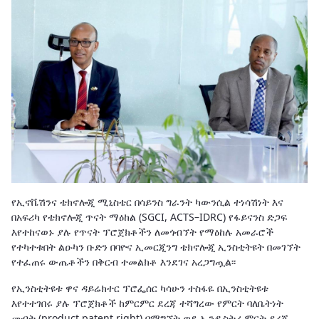
የኢኖቬሽንና ቴክኖሎጂ ሚኒስቴር በሳይንስ ግራንት ካውንሲል ተነሳሽነት እና
በአፍሪካ የቴክኖሎጂ ጥናት ማዕከል (SGCI, ACTS–IDRC) የፋይናንስ ድጋፍ
እየተከናወኑ ያሉ የጥናት ፕሮጀክቶችን ለመጎብኘት የማዕከሉ አመራሮች
የተካተቱበት ልዑካን ቡድን በባዮና ኢመርጂንግ ቴክኖሎጂ ኢንስቲትዩት በመገኘት
የተፈጠሩ ውጤቶችን በቅርብ ተመልክቶ እንደገና አረጋግጧል፡፡
የኢንስቲትዩቱ ዋና ዳይሬክተር ፕሮፌሰር ካሳሁን ተስፋዬ በኢንስቲትዩቱ
እየተተገበሩ ያሉ ፕሮጀክቶች ከምርምር ደረጃ ተሻግረው የምርት ባለቤትነት
መብት (product patent right) በማግኘት ወደ ኢንዱስትሪ ምርት ደረጃ