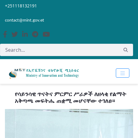
Skip to Main Content
Open Accessibility Menu
+251118132191
contact@mint.gov.et
የሳይንሳዊ ጥናትና ምርምር ሥራዎች ለዘላቂ የልማት
አቅጣጫ መፍትሔ ጠቋሚ መሆናቸው ተገለፀ።