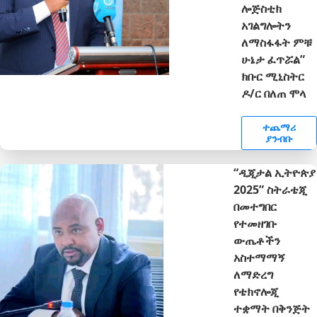
ሎጅስቲክ
አገልግሎትን
ለማስፋፋት ምቹ
ሁኔታ ፈጥሯል”
ክቡር ሚኒስትር
ዶ/ር በለጠ ሞላ
ተጨማሪ
ያንብቡ
“ዲጂታል ኢትዮጵያ
2025” ስትራቴጂ
በመተግበር
የተመዘገቡ
ውጤቶችን
አስተማማኝ
ለማድረግ
የቴክኖሎጂ
ተቋማት በቅንጅት