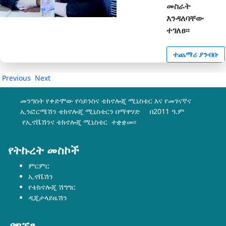
መስራት
እንዳለባቸው
ተገለፀ፡፡
ተጨማሪ ያንብቡ
Previous
Next
መንግስት የቀድሞው የሳይንስና ቴክኖሎጂ ሚኒስቴር እና የመገናኛና
ኢንፎርሜሽን ቴክኖሎጂ ሚኒስቴርን በማዋሃድ በ2011 ዓ.ም
የኢኖቬሽንና ቴክኖሎጂ ሚኒስቴር ተቋቋመ፡፡
የትኩረት መስኮች
ምርምር
ኢኖቬሽን
የቴክኖሎጂ ሽግግር
ዲጂታላይዜሽን
ያግኙን