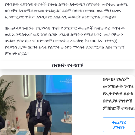
የቅንጅት ሳይንሳዊ ጥናቶች የዘላቂ ልማት አቅጣጫን በማሳየት መፍትሔ ጠቋሚ
ሀሳቦችን እንደሚያመነጩ ተገልጿል፣ ይህም ሳይንስ በተግባር ወደ ማህበራዊና
ኢኮኖሚያዊ ጥቅም እንዲቀየር አስፈላጊ መሠረት እንደሚጥል ታውቋል፡፡
በአጠቃላይ ጉብኝቱ የሳይንሳዊ ጥናትና ምርምር ውጤቶች ከላቦራቶሪ ወጥተው
ወደ ኢንዱስትሪና ወደ ገበያ ሲገቡ ሀገራዊ ልማትን የሚያፋጥኑ መሆናቸውን
በግልጽ ያሳየ ሲሆን፣ በቀጣይም በተጠናከረ አፍሪካዊ ትብብር እና በተቀናጀ
የሳይንስ ድጋፍ ስርዓት ዘላቂ የልማት ራዕይን ማሳካት እንደሚቻል አስተማማኝ
ምልክት ሆኗል፡፡
በብዛት የተጎበኙ
በዱባይ የአለም
መንግስታት ጉባዔ
የኢትዮጵያ ልዑክ
በተለያዩ የጎንዮሽ
ምክክሮች ተሳተፈ
ተጨማሪ
ያንብቡ