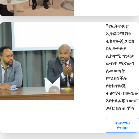
"የኢትዮጵያ
ኢንፎርሜሽን
ቴክኖሎጂ ፓርክ
በኢትዮጵያ
ኢኮኖሚ ግንባታ
ውስጥ ሚናውን
ለመወጣት
የሚያስችሉ
የቴክኖሎጂ
ተቋማት በውስጡ
እየተደራጁ ነው።"
ዶ/ር በለጠ ሞላ
ተጨማሪ
ያንብቡ