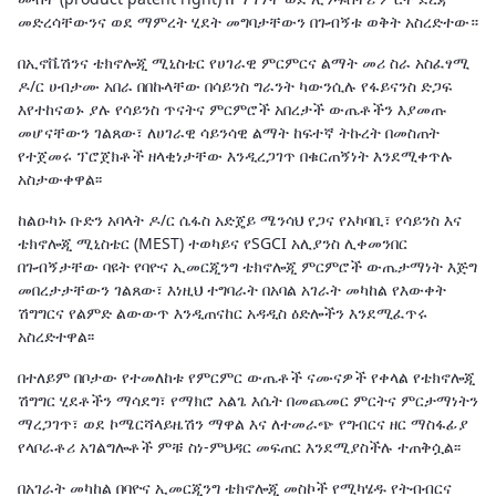
መድረሳቸውንና ወደ ማምረት ሂደት መግባታቸውን በጉብኝቱ ወቅት አስረድተው።
በኢኖቬሽንና ቴክኖሎጂ ሚኒስቴር የሀገራዊ ምርምርና ልማት መሪ ስራ አስፈፃሚ
ዶ/ር ሀብታሙ አበራ በበኩላቸው በሳይንስ ግራንት ካውንሲሉ የፋይናንስ ድጋፍ
እየተከናወኑ ያሉ የሳይንስ ጥናትና ምርምሮች አበረታች ውጤቶችን እያመጡ
መሆናቸውን ገልጸው፣ ለሀገራዊ ሳይንሳዊ ልማት ከፍተኛ ትኩረት በመስጠት
የተጀመሩ ፕሮጀክቶች ዘላቂነታቸው እንዲረጋገጥ በቁርጠኝነት እንደሚቀጥሉ
አስታውቀዋል፡፡
ከልዑካኑ ቡድን አባላት ዶ/ር ሴፋስ አድጄይ ሜንሳህ የጋና የአካባቢ፣ የሳይንስ እና
ቴክኖሎጂ ሚኒስቴር (MEST) ተወካይና የSGCI አሊያንስ ሊቀመንበር
በጉብኝታቸው ባዩት የባዮና ኢመርጂንግ ቴክኖሎጂ ምርምሮች ውጤታማነት እጅግ
መበረታታቸውን ገልጸው፣ እነዚህ ተግባራት በአባል አገራት መካከል የእውቀት
ሽግግርና የልምድ ልውውጥ እንዲጠናከር አዳዲስ ዕድሎችን እንደሚፈጥሩ
አስረድተዋል፡፡
በተለይም በቦታው የተመለከቱ የምርምር ውጤቶች ናሙናዎች የቀላል የቴክኖሎጂ
ሽግግር ሂደቶችን ማሳደግ፣ የማክሮ አልጌ እሴት በመጨመር ምርትና ምርታማነትን
ማረጋገጥ፣ ወደ ኮሜርሻላይዜሽን ማዋል እና ለተመራጭ የግብርና ዘር ማስፋፊያ
የላቦራቶሪ አገልግሎቶች ምቹ ስነ-ምህዳር መፍጠር እንደሚያስችሉ ተጠቅሷል፡፡
በአገራት መካከል በባዮና ኢመርጂንግ ቴክኖሎጂ መስኮች የሚካሄዱ የትብብርና