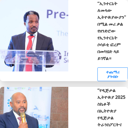
“ኢንተርኔት
ለመላው
ኢትዮጵያውያን"
በሚል መሪ ቃል
የዘንድሮው
የኢንተርኔት
ሶሳይቲ ፎረም
በመካሄድ ላይ
ይገኛል።
ተጨማሪ
ያንብቡ
“የዲጅታል
ኢትዮጵያ 2025
ስኬቶች
በኢትዮጵያ
የዲጅታል
ትራንስፖርትና