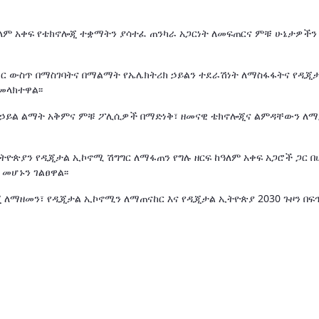
ዓለም አቀፍ የቴክኖሎጂ ተቋማትን ያሳተፈ ጠንካራ አጋርነት ለመፍጠርና ምቹ ሁኔታዎችን
ሀገር ውስጥ በማስገባትና በማልማት የኤሌክትሪክ ኃይልን ተደራሽነት ለማስፋፋትና የዲጂ
መላክተዋል፡፡
ፊ የኃይል ልማት አቅምና ምቹ ፖሊሲዎች በማድነቅ፣ ዘመናዊ ቴክኖሎጂና ልምዳቸውን ለ
ትዮጵያን የዲጂታል ኢኮኖሚ ሽግግር ለማፋጠን የግሉ ዘርፍ ከዓለም አቀፍ አጋሮች ጋር 
መሆኑን ገልፀዋል፡፡
ጂ ለማዘመን፣ የዲጂታል ኢኮኖሚን ለማጠናከር እና የዲጂታል ኢትዮጵያ 2030 ጉዞን በፍ