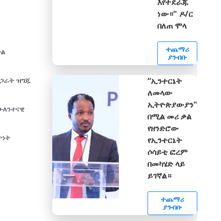
እየተደራጁ
ነው።" ዶ/ር
በለጠ ሞላ
ተጨማሪ
ታል
ያንብቡ
ማጋራት ዝግጁ
“ኢንተርኔት
ለመላው
ኢትዮጵያውያን"
በሁለንተናዊ
በሚል መሪ ቃል
የዘንድሮው
ጥነት
የኢንተርኔት
ሶሳይቲ ፎረም
በመካሄድ ላይ
ይገኛል።
ተጨማሪ
ያንብቡ