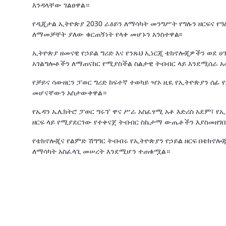
እንዳላቸው ገልፀዋል።
የዲጂታል ኢትዮጵያ 2030 ራዕይን ለማሳካት መንግሥት የግሉን ዘርፍና የ
ለማመቻቸት ያለው ቁርጠኝነት የላቀ መሆኑን አንስተዋል፡፡
ኢትዮጵያ ዘመናዊ የኃይል ግሪድ እና የንጹህ ኢነርጂ ቴክኖሎጂዎችን ወደ 
አገልግሎቶችን ለማጠናከር የሚያስችል ስልታዊ ትብብር ላይ እንደሚሰራ አ
የቻይና ሳውዘርን ፓወር ግሪድ ከፍተኛ ተወካይ ዣኦ ዚዪ የኢትዮጵያን ሰ
መሆናቸውን አስታውቀዋል።
የኤዳን ኤሌክትሮ ፓወር ግሩፕ ዋና ሥራ አስፈፃሚ አቶ እድሪስ አደም፤ የኢ
ዘርፍ ላይ የሚያደርገው የተቀናጀ ትብብር ስኬታማ ውጤቶችን እያስመዘገበ 
የቴክኖሎጂና የልምድ ሽግግር ትብብሩ የኢትዮጵያን የኃይል ዘርፍ በቴክኖሎ
ለማሳካት አስፈላጊ መሠረት እንደሚሆን ተጠቁሟል።