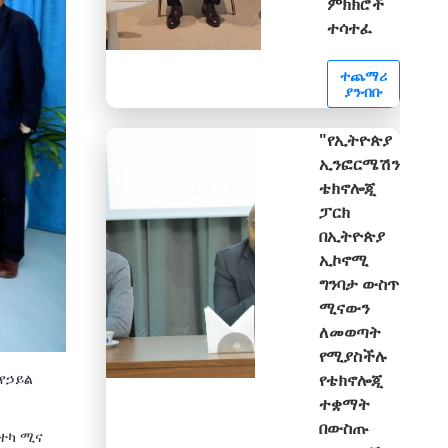
ምክክሮች
ተሳተፈ
ተጨማሪ
ያንብቡ
"የኢትዮጵያ
ኢንፎርሜሽን
ቴክኖሎጂ
ፓርክ
በኢትዮጵያ
ኢኮኖሚ
ግንባታ ውስጥ
ሚናውን
ለመወጣት
የሚያስችሉ
የኃይል
የቴክኖሎጂ
ተቋማት
በውስጡ
ይተካ ሚና