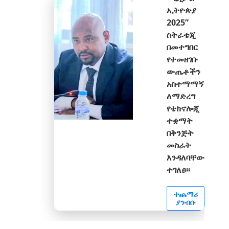
ኢትዮጵያ
2025”
ስትራቴጂ
በመተግበር
የተመዘገቡ
ውጤቶችን
አስተማማኝ
ለማድረግ
የቴክኖሎጂ
ተቋማት
በቅንጅት
መስራት
እንዳለባቸው
ተገለፀ፡፡
ተጨማሪ
ያንብቡ