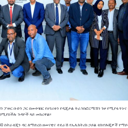
ን ፓወር ቡድን ጋር በመተባበር የሀገሪቱን የዲጂታል ትራንስፎርሜሽን ጉዞ የሚያፋጥኑና 
ሚያስችሉ ጉዳዮች ላይ መክረዋል፡፡
30 ስትራቴጂን ዳር ለማድረስ ዘመናዊና ተደራሽ የኤሌክትሪክ ኃይል ቴክኖሎጂዎች የማ