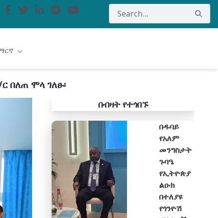
ማርኛ
 በለጠ ሞላ ገለፁ፡
በብዛት የተጎበኙ
በዱባይ
የአለም
መንግስታት
ጉባዔ
የኢትዮጵያ
ልዑክ
በተለያዩ
የጎንዮሽ