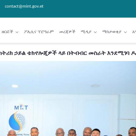
contact@mint.gov.et
ዘርፎች
ፖሊሲና ፕሮግራም
መረጃዎች
ሚዲያ
ማስታወቂያ
አ
ትሪክ ኃይል ቴክኖሎጂዎች ላይ በትብብር መስራት እንደሚገባ ዶ/ር