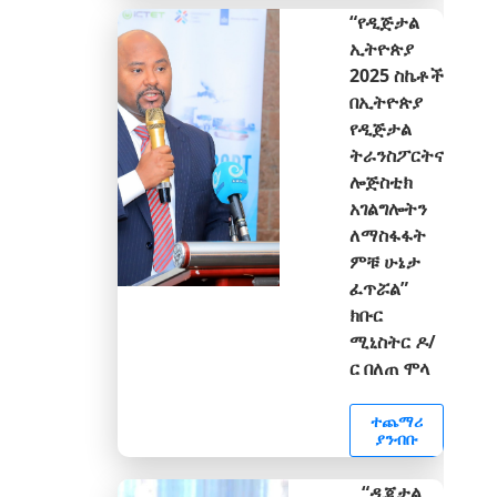
“የዲጅታል
ኢትዮጵያ
2025 ስኬቶች
በኢትዮጵያ
የዲጅታል
ትራንስፖርትና
ሎጅስቲክ
አገልግሎትን
ለማስፋፋት
ምቹ ሁኔታ
ፈጥሯል”
ክቡር
ሚኒስትር ዶ/
ር በለጠ ሞላ
ተጨማሪ
ያንብቡ
“ዲጂታል