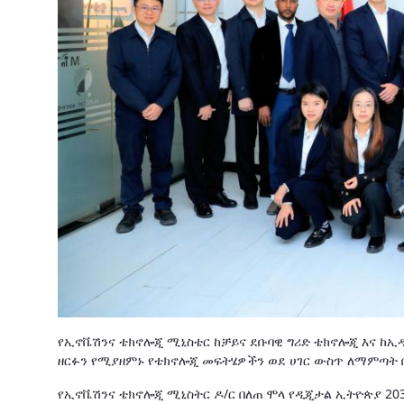
የኢኖቬሽንና ቴክኖሎጂ ሚኒስቴር ከቻይና ደቡባዊ ግሪድ ቴክኖሎጂ እና ከኢዳ
ዘርፉን የሚያዘምኑ የቴክኖሎጂ መፍትሄዎችን ወደ ሀገር ውስጥ ለማምጣት በ
የኢኖቬሽንና ቴክኖሎጂ ሚኒስትር ዶ/ር በለጠ ሞላ የዲጂታል ኢትዮጵያ 20