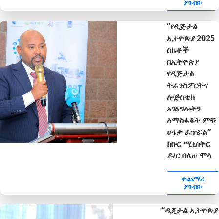
ያንብቡ
“የዲጅታል
ኢትዮጵያ 2025
ስኬቶች
በኢትዮጵያ
የዲጅታል
ትራንስፖርትና
ሎጅስቲክ
አገልግሎትን
ለማስፋፋት ምቹ
ሁኔታ ፈጥሯል”
ክቡር ሚኒስትር
ዶ/ር በለጠ ሞላ
ተጨማሪ
ያንብቡ
“ዲጂታል ኢትዮጵያ