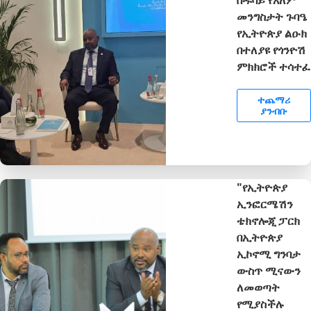
መንግስታት ጉባዔ
የኢትዮጵያ ልዑክ
በተለያዩ የጎንዮሽ
ምክክሮች ተሳተፈ
ተጨማሪ
ያንብቡ
"የኢትዮጵያ
ኢንፎርሜሽን
ቴክኖሎጂ ፓርክ
በኢትዮጵያ
ኢኮኖሚ ግንባታ
ውስጥ ሚናውን
ለመወጣት
የሚያስችሉ