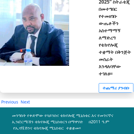
2025” ስትራቴጂ
በመተግበር
የተመዘገቡ
ውጤቶችን
አስተማማኝ
ለማድረግ
የቴክኖሎጂ
ተቋማት በቅንጅት
መስራት
እንዳለባቸው
ተገለፀ፡፡
ተጨማሪ ያንብቡ
Previous
Next
መንግስት የቀድሞው የሳይንስና ቴክኖሎጂ ሚኒስቴር እና የመገናኛና
ኢንፎርሜሽን ቴክኖሎጂ ሚኒስቴርን በማዋሃድ በ2011 ዓ.ም
የኢኖቬሽንና ቴክኖሎጂ ሚኒስቴር ተቋቋመ፡፡