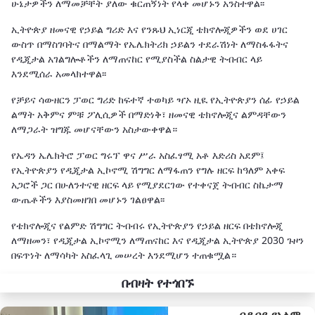
ሁኔታዎችን ለማመቻቸት ያለው ቁርጠኝነት የላቀ መሆኑን አንስተዋል፡፡
ኢትዮጵያ ዘመናዊ የኃይል ግሪድ እና የንጹህ ኢነርጂ ቴክኖሎጂዎችን ወደ ሀገር
ውስጥ በማስገባትና በማልማት የኤሌክትሪክ ኃይልን ተደራሽነት ለማስፋፋትና
የዲጂታል አገልግሎቶችን ለማጠናከር የሚያስችል ስልታዊ ትብብር ላይ
እንደሚሰራ አመላክተዋል፡፡
የቻይና ሳውዘርን ፓወር ግሪድ ከፍተኛ ተወካይ ዣኦ ዚዪ የኢትዮጵያን ሰፊ የኃይል
ልማት አቅምና ምቹ ፖሊሲዎች በማድነቅ፣ ዘመናዊ ቴክኖሎጂና ልምዳቸውን
ለማጋራት ዝግጁ መሆናቸውን አስታውቀዋል።
የኤዳን ኤሌክትሮ ፓወር ግሩፕ ዋና ሥራ አስፈፃሚ አቶ እድሪስ አደም፤
የኢትዮጵያን የዲጂታል ኢኮኖሚ ሽግግር ለማፋጠን የግሉ ዘርፍ ከዓለም አቀፍ
አጋሮች ጋር በሁለንተናዊ ዘርፍ ላይ የሚያደርገው የተቀናጀ ትብብር ስኬታማ
ውጤቶችን እያስመዘገበ መሆኑን ገልፀዋል፡፡
የቴክኖሎጂና የልምድ ሽግግር ትብብሩ የኢትዮጵያን የኃይል ዘርፍ በቴክኖሎጂ
ለማዘመን፣ የዲጂታል ኢኮኖሚን ለማጠናከር እና የዲጂታል ኢትዮጵያ 2030 ጉዞን
በፍጥነት ለማሳካት አስፈላጊ መሠረት እንደሚሆን ተጠቁሟል።
በብዛት የተጎበኙ
በዱባይ የአለም