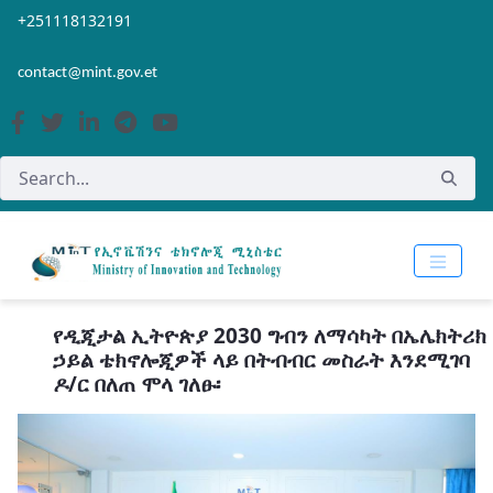
Skip to Main Content
Open Accessibility Menu
+251118132191
contact@mint.gov.et
የዲጂታል ኢትዮጵያ 2030 ግብን ለማሳካት በኤሌክትሪክ
ኃይል ቴክኖሎጂዎች ላይ በትብብር መስራት እንደሚገባ
ዶ/ር በለጠ ሞላ ገለፁ፡