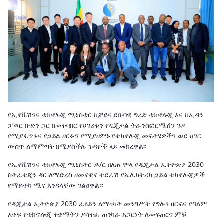
የኢኖቬሽንና ቴክኖሎጂ ሚኒስቴር ከቻይና ደቡባዊ ግሪድ ቴክኖሎጂ እና ከኢዳን
ፓወር ቡድን ጋር በመተባበር የሀገሪቱን የዲጂታል ትራንስፎርሜሽን ጉዞ
የሚያፋጥኑና የኃይል ዘርፉን የሚያዘምኑ የቴክኖሎጂ መፍትሄዎችን ወደ ሀገር
ውስጥ ለማምጣት በሚያስችሉ ጉዳዮች ላይ መክረዋል፡፡
የኢኖቬሽንና ቴክኖሎጂ ሚኒስትር ዶ/ር በለጠ ሞላ የዲጂታል ኢትዮጵያ 2030
ስትራቴጂን ዳር ለማድረስ ዘመናዊና ተደራሽ የኤሌክትሪክ ኃይል ቴክኖሎጂዎች
የማይተካ ሚና እንዳላቸው ገልፀዋል።
የዲጂታል ኢትዮጵያ 2030 ራዕይን ለማሳካት መንግሥት የግሉን ዘርፍና የዓለም
አቀፍ የቴክኖሎጂ ተቋማትን ያሳተፈ ጠንካራ አጋርነት ለመፍጠርና ምቹ