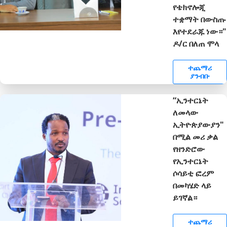
የቴክኖሎጂ
ተቋማት በውስጡ
እየተደራጁ ነው።"
ዶ/ር በለጠ ሞላ
ተጨማሪ
ያንብቡ
“ኢንተርኔት
ለመላው
ኢትዮጵያውያን"
በሚል መሪ ቃል
የዘንድሮው
የኢንተርኔት
ሶሳይቲ ፎረም
በመካሄድ ላይ
ይገኛል።
ተጨማሪ