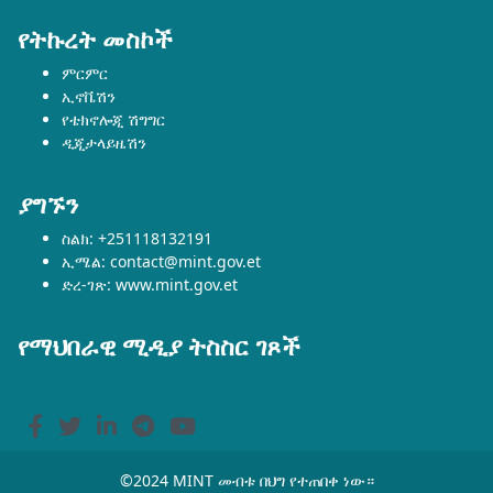
የትኩረት መስኮች
ምርምር
ኢኖቬሽን
የቴክኖሎጂ ሽግግር
ዲጂታላይዜሽን
ያግኙን
ስልክ: +251118132191
ኢሜል: contact@mint.gov.et
ድረ-ገጽ: www.mint.gov.et
የማህበራዊ ሚዲያ ትስስር ገጾች
©2024 MINT መብቱ በህግ የተጠበቀ ነው።