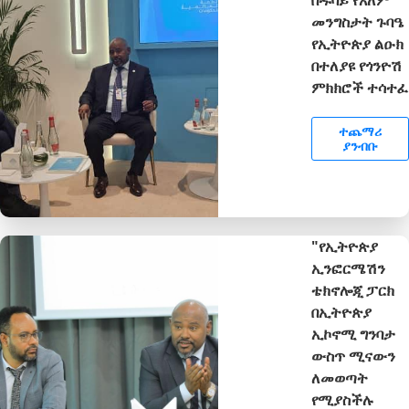
መንግስታት ጉባዔ
የኢትዮጵያ ልዑክ
በተለያዩ የጎንዮሽ
ምክክሮች ተሳተፈ
ተጨማሪ
ያንብቡ
"የኢትዮጵያ
ኢንፎርሜሽን
ቴክኖሎጂ ፓርክ
በኢትዮጵያ
ኢኮኖሚ ግንባታ
ውስጥ ሚናውን
ለመወጣት
የሚያስችሉ