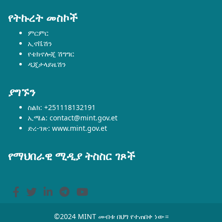
የትኩረት መስኮች
ምርምር
ኢኖቬሽን
የቴክኖሎጂ ሽግግር
ዲጂታላይዜሽን
ያግኙን
ስልክ: +251118132191
ኢሜል: contact@mint.gov.et
ድረ-ገጽ: www.mint.gov.et
የማህበራዊ ሚዲያ ትስስር ገጾች
©2024 MINT መብቱ በህግ የተጠበቀ ነው።