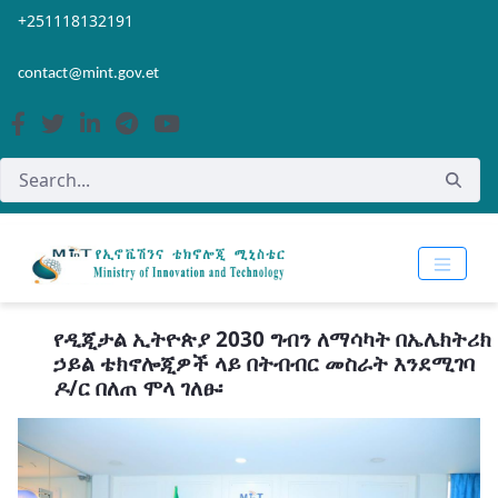
Skip to Main Content
Open Accessibility Menu
+251118132191
contact@mint.gov.et
የዲጂታል ኢትዮጵያ 2030 ግብን ለማሳካት በኤሌክትሪክ
ኃይል ቴክኖሎጂዎች ላይ በትብብር መስራት እንደሚገባ
ዶ/ር በለጠ ሞላ ገለፁ፡