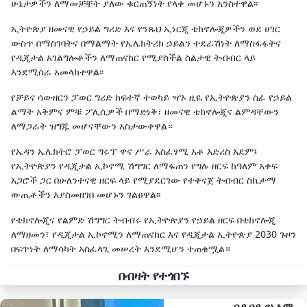
ሁኔታዎችን ለማመቻቸት ያለው ቁርጠኝነት የላቀ መሆኑን አንስተዋል፡፡
ኢትዮጵያ ዘመናዊ የኃይል ግሪድ እና የንጹህ ኢነርጂ ቴክኖሎጂዎችን ወደ ሀገር
ውስጥ በማስገባትና በማልማት የኤሌክትሪክ ኃይልን ተደራሽነት ለማስፋፋትና
የዲጂታል አገልግሎቶችን ለማጠናከር የሚያስችል ስልታዊ ትብብር ላይ
እንደሚሰራ አመላክተዋል፡፡
የቻይና ሳውዘርን ፓወር ግሪድ ከፍተኛ ተወካይ ዣኦ ዚዪ የኢትዮጵያን ሰፊ የኃይል
ልማት አቅምና ምቹ ፖሊሲዎች በማድነቅ፣ ዘመናዊ ቴክኖሎጂና ልምዳቸውን
ለማጋራት ዝግጁ መሆናቸውን አስታውቀዋል።
የኤዳን ኤሌክትሮ ፓወር ግሩፕ ዋና ሥራ አስፈፃሚ አቶ እድሪስ አደም፤
የኢትዮጵያን የዲጂታል ኢኮኖሚ ሽግግር ለማፋጠን የግሉ ዘርፍ ከዓለም አቀፍ
አጋሮች ጋር በሁለንተናዊ ዘርፍ ላይ የሚያደርገው የተቀናጀ ትብብር ስኬታማ
ውጤቶችን እያስመዘገበ መሆኑን ገልፀዋል፡፡
የቴክኖሎጂና የልምድ ሽግግር ትብብሩ የኢትዮጵያን የኃይል ዘርፍ በቴክኖሎጂ
ለማዘመን፣ የዲጂታል ኢኮኖሚን ለማጠናከር እና የዲጂታል ኢትዮጵያ 2030 ጉዞን
በፍጥነት ለማሳካት አስፈላጊ መሠረት እንደሚሆን ተጠቁሟል።
በብዛት የተጎበኙ
በዱባይ የአለም