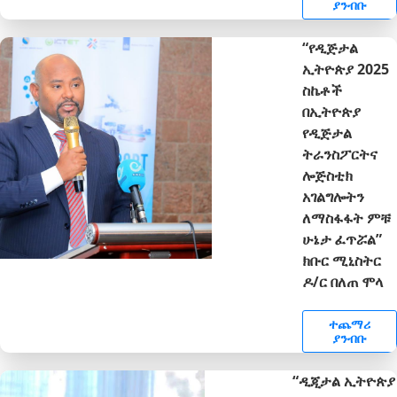
ያንብቡ
“የዲጅታል
ኢትዮጵያ 2025
ስኬቶች
በኢትዮጵያ
የዲጅታል
ትራንስፖርትና
ሎጅስቲክ
አገልግሎትን
ለማስፋፋት ምቹ
ሁኔታ ፈጥሯል”
ክቡር ሚኒስትር
ዶ/ር በለጠ ሞላ
ተጨማሪ
ያንብቡ
“ዲጂታል ኢትዮጵያ