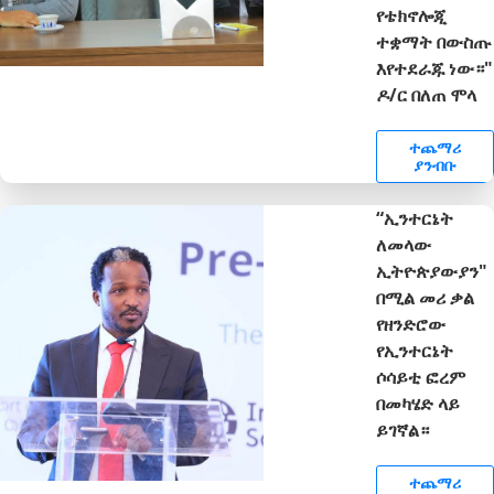
የቴክኖሎጂ
ተቋማት በውስጡ
እየተደራጁ ነው።"
ዶ/ር በለጠ ሞላ
ተጨማሪ
ያንብቡ
“ኢንተርኔት
ለመላው
ኢትዮጵያውያን"
በሚል መሪ ቃል
የዘንድሮው
የኢንተርኔት
ሶሳይቲ ፎረም
በመካሄድ ላይ
ይገኛል።
ተጨማሪ