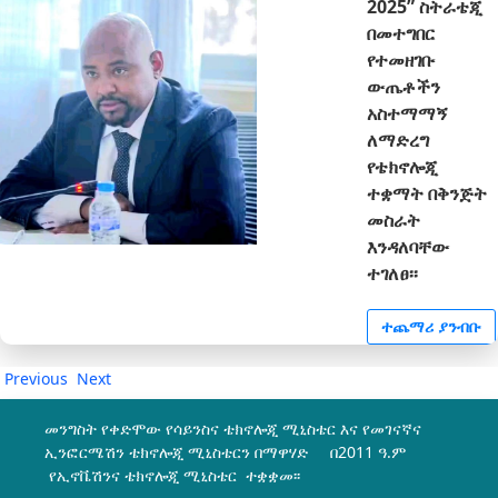
2025” ስትራቴጂ
በመተግበር
የተመዘገቡ
ውጤቶችን
አስተማማኝ
ለማድረግ
የቴክኖሎጂ
ተቋማት በቅንጅት
መስራት
እንዳለባቸው
ተገለፀ፡፡
ተጨማሪ ያንብቡ
Previous
Next
መንግስት የቀድሞው የሳይንስና ቴክኖሎጂ ሚኒስቴር እና የመገናኛና
ኢንፎርሜሽን ቴክኖሎጂ ሚኒስቴርን በማዋሃድ በ2011 ዓ.ም
የኢኖቬሽንና ቴክኖሎጂ ሚኒስቴር ተቋቋመ፡፡