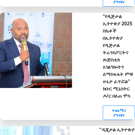
ያንብቡ
“የዲጅታል
ኢትዮጵያ 2025
ስኬቶች
በኢትዮጵያ
የዲጅታል
ትራንስፖርትና
ሎጅስቲክ
አገልግሎትን
ለማስፋፋት ምቹ
ሁኔታ ፈጥሯል”
ክቡር ሚኒስትር
ዶ/ር በለጠ ሞላ
ተጨማሪ
ያንብቡ
“ዲጂታል ኢትዮጵያ