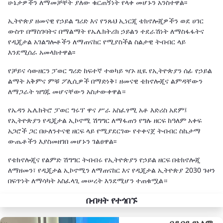
ሁኔታዎችን ለማመቻቸት ያለው ቁርጠኝነት የላቀ መሆኑን አንስተዋል፡፡
ኢትዮጵያ ዘመናዊ የኃይል ግሪድ እና የንጹህ ኢነርጂ ቴክኖሎጂዎችን ወደ ሀገር
ውስጥ በማስገባትና በማልማት የኤሌክትሪክ ኃይልን ተደራሽነት ለማስፋፋትና
የዲጂታል አገልግሎቶችን ለማጠናከር የሚያስችል ስልታዊ ትብብር ላይ
እንደሚሰራ አመላክተዋል፡፡
የቻይና ሳውዘርን ፓወር ግሪድ ከፍተኛ ተወካይ ዣኦ ዚዪ የኢትዮጵያን ሰፊ የኃይል
ልማት አቅምና ምቹ ፖሊሲዎች በማድነቅ፣ ዘመናዊ ቴክኖሎጂና ልምዳቸውን
ለማጋራት ዝግጁ መሆናቸውን አስታውቀዋል።
የኤዳን ኤሌክትሮ ፓወር ግሩፕ ዋና ሥራ አስፈፃሚ አቶ እድሪስ አደም፤
የኢትዮጵያን የዲጂታል ኢኮኖሚ ሽግግር ለማፋጠን የግሉ ዘርፍ ከዓለም አቀፍ
አጋሮች ጋር በሁለንተናዊ ዘርፍ ላይ የሚያደርገው የተቀናጀ ትብብር ስኬታማ
ውጤቶችን እያስመዘገበ መሆኑን ገልፀዋል፡፡
የቴክኖሎጂና የልምድ ሽግግር ትብብሩ የኢትዮጵያን የኃይል ዘርፍ በቴክኖሎጂ
ለማዘመን፣ የዲጂታል ኢኮኖሚን ለማጠናከር እና የዲጂታል ኢትዮጵያ 2030 ጉዞን
በፍጥነት ለማሳካት አስፈላጊ መሠረት እንደሚሆን ተጠቁሟል።
በብዛት የተጎበኙ
በዱባይ የአለም