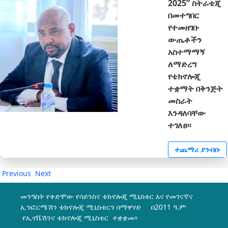
2025” ስትራቴጂ
በመተግበር
የተመዘገቡ
ውጤቶችን
አስተማማኝ
ለማድረግ
የቴክኖሎጂ
ተቋማት በቅንጅት
መስራት
እንዳለባቸው
ተገለፀ፡፡
ተጨማሪ ያንብቡ
Previous
Next
መንግስት የቀድሞው የሳይንስና ቴክኖሎጂ ሚኒስቴር እና የመገናኛና
ኢንፎርሜሽን ቴክኖሎጂ ሚኒስቴርን በማዋሃድ በ2011 ዓ.ም
የኢኖቬሽንና ቴክኖሎጂ ሚኒስቴር ተቋቋመ፡፡