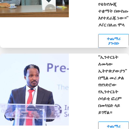
የቴክኖሎጂ
ተቋማት በውስጡ
እየተደራጁ ነው።"
ዶ/ር በለጠ ሞላ
ተጨማሪ
ያንብቡ
“ኢንተርኔት
ለመላው
ኢትዮጵያውያን"
በሚል መሪ ቃል
የዘንድሮው
የኢንተርኔት
ሶሳይቲ ፎረም
በመካሄድ ላይ
ይገኛል።
ተጨማሪ