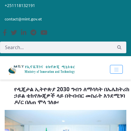
Skip to Main Content
Open Accessibility Menu
+251118132191
contact@mint.gov.et
የዲጂታል ኢትዮጵያ 2030 ግብን ለማሳካት በኤሌክትሪክ
ኃይል ቴክኖሎጂዎች ላይ በትብብር መስራት እንደሚገባ
ዶ/ር በለጠ ሞላ ገለፁ፡