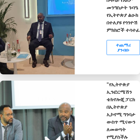
መንግስታት ጉባዔ
የኢትዮጵያ ልዑክ
በተለያዩ የጎንዮሽ
ምክክሮች ተሳተፈ
ተጨማሪ
ያንብቡ
"የኢትዮጵያ
ኢንፎርሜሽን
ቴክኖሎጂ ፓርክ
በኢትዮጵያ
ኢኮኖሚ ግንባታ
ውስጥ ሚናውን
ለመወጣት
የሚያስችሉ