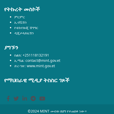
የትኩረት መስኮች
ምርምር
ኢኖቬሽን
የቴክኖሎጂ ሽግግር
ዲጂታላይዜሽን
ያግኙን
ስልክ: +251118132191
ኢሜል: contact@mint.gov.et
ድረ-ገጽ: www.mint.gov.et
የማህበራዊ ሚዲያ ትስስር ገጾች
©2024 MINT መብቱ በህግ የተጠበቀ ነው።