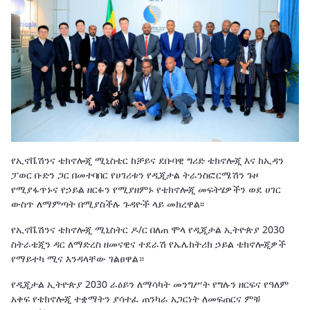
የኢኖቬሽንና ቴክኖሎጂ ሚኒስቴር ከቻይና ደቡባዊ ግሪድ ቴክኖሎጂ እና ከኢዳን
ፓወር ቡድን ጋር በመተባበር የሀገሪቱን የዲጂታል ትራንስፎርሜሽን ጉዞ
የሚያፋጥኑና የኃይል ዘርፉን የሚያዘምኑ የቴክኖሎጂ መፍትሄዎችን ወደ ሀገር
ውስጥ ለማምጣት በሚያስችሉ ጉዳዮች ላይ መክረዋል፡፡
የኢኖቬሽንና ቴክኖሎጂ ሚኒስትር ዶ/ር በለጠ ሞላ የዲጂታል ኢትዮጵያ 2030
ስትራቴጂን ዳር ለማድረስ ዘመናዊና ተደራሽ የኤሌክትሪክ ኃይል ቴክኖሎጂዎች
የማይተካ ሚና እንዳላቸው ገልፀዋል።
የዲጂታል ኢትዮጵያ 2030 ራዕይን ለማሳካት መንግሥት የግሉን ዘርፍና የዓለም
አቀፍ የቴክኖሎጂ ተቋማትን ያሳተፈ ጠንካራ አጋርነት ለመፍጠርና ምቹ