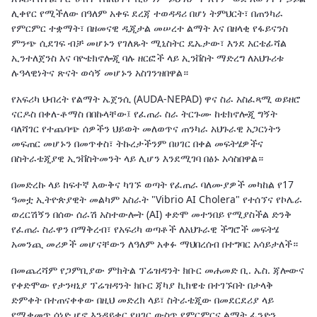
ሊቀየር የሚችለው በዓለም አቀፍ ደረጃ ተወዳዳሪ በሆነ ትምህርት፣ በጠንካራ
የምርምር ተቋማት፣ በዘመናዊ ዲጂታል መሠረተ ልማት እና በዘላቂ የፋይናንስ
ምንጭ ሲደገፍ ብቻ መሆኑን የገለጹት ሚኒስትር ዴኤታው፣ እንደ አርቴፊሻል
ኢንተለጀንስ እና ባዮቴክኖሎጂ ባሉ ዘርፎች ላይ ኢንቨስት ማድረግ ለአህጉሪቱ
ሉዓላዊነትና ጽናት ወሳኝ መሆኑን አስገንዝበዋል።
የአፍሪካ ህብረት የልማት ኤጀንሲ (AUDA-NEPAD) ዋና ስራ አስፈጻሚ ወይዘሮ
ናርዶስ በቀለ-ቶማስ በበኩላቸው፤ የፈጠራ ስራ ትርጉሙ ከቴክኖሎጂ ግኝት
ባለሻገር የተጨባጭ ሰዎችን ህይወት መለወጥና ጠንካራ አህጉራዊ አጋርነትን
መፍጠር መሆኑን በመጥቀስ፣ ትኩረታችንም በሀገር በቀል መፍትሄዎችና
በስትራቴጂያዊ ኢንቨስትመንት ላይ ሊሆን እንደሚገባ በፅኑ አሳስበዋል።
በመድረኩ ላይ ከፍተኛ እውቅና ካገኙ ወጣት የፈጠራ ባለሙያዎች መካከል የ17
ዓመቷ ኢትዮጵያዊት መልካም አስራት "Vibrio AI Cholera" የተሰኘና የኮሌራ
ወረርሽኝን በሰው ሰራሽ አስተውሎት (AI) ቀድሞ መተንበይ የሚያስችል ድንቅ
የፈጠራ ስራዋን በማቅረብ፣ የአፍሪካ ወጣቶች ለአህጉራዊ ችግሮች መፍትሄ
አመንጪ መሪዎች መሆናቸውን ለዓለም አቀፉ ማህበረሰብ በተግባር አሳይታለች።
በመጨረሻም የጋምቢያው ምክትል ፕሬዝዳንት ክቡር መሐመድ ቢ. ኤስ. ጃሎውና
የቀድሞው የታንዛኒያ ፕሬዝዳንት ክቡር ጃካያ ኪክዌቴ በተገኙበት በታላቅ
ድምቀት በተጠናቀቀው በዚህ መድረክ ላይ፣ ስትራቴጂው በመደርደሪያ ላይ
የሚቀመጥ ሰነድ ሆኖ እንዳይቀር የሀገር ውስጥ የምርምርና ልማት ፈንድን