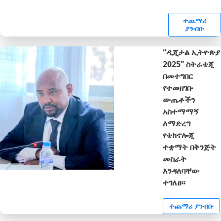
ተጨማሪ
ያንብቡ
“ዲጂታል ኢትዮጵያ
2025” ስትራቴጂ
በመተግበር
የተመዘገቡ
ውጤቶችን
አስተማማኝ
ለማድረግ
የቴክኖሎጂ
ተቋማት በቅንጅት
መስራት
እንዳለባቸው
ተገለፀ፡፡
ተጨማሪ ያንብቡ