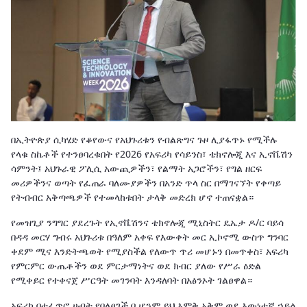
በኢትዮጵያ ሲካሄድ የቆየውና የአህጉሪቱን የብልጽግና ጉዞ ሊያፋጥኑ የሚችሉ
የላቁ ስኬቶች የተንፀባረቁበት የ2026 የአፍሪካ የሳይንስ፣ ቴክኖሎጂ እና ኢኖቬሽን
ሳምንት፤ አህጉራዊ ፖሊሲ አውጪዎችን፣ የልማት አጋሮችን፣ የግል ዘርፍ
መሪዎችንና ወጣት የፈጠራ ባለሙያዎችን በአንድ ጥላ ስር በማገናኘት የቀጣይ
የትብብር አቅጣጫዎች የተመላከቱበት ታላቅ መድረክ ሆኖ ተጠናቋል።
የመዝጊያ ንግግር ያደረጉት የኢኖቬሽንና ቴክኖሎጂ ሚኒስትር ዴኤታ ዶ/ር ባይሳ
በዳዳ መርሃ ግብሩ አህጉሪቱ በዓለም አቀፍ የእውቀት መር ኢኮኖሚ ውስጥ ግንባር
ቀደም ሚና እንድትጫወት የሚያስችል የለውጥ ጥሪ መሆኑን በመጥቀስ፣ አፍሪካ
የምርምር ውጤቶችን ወደ ምርታማነትና ወደ ክብር ያለው የሥራ ዕድል
የሚቀይር የተቀናጀ ሥርዓት መገንባት እንዳለባት በአፅንኦት ገልፀዋል።
አፍሪካ በተፈጥሮ ሀብት የበለፀገች ቢሆንም ይህ እምቅ አቅም ወደ እውነተኛ ኃይል