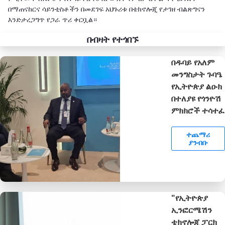
በማጠናከርና ሳይንቲስቶችን በመደገፍ አህጉሪቱ በቴክኖሎጂ የታገዘ ብልጽግናን
እንድታረጋግጥ የጋራ ጥሪ ቀርቧል።
በብዛት የተጎበኙ
በዱባይ የአለም
መንግስታት ጉባዔ
የኢትዮጵያ ልዑክ
በተለያዩ የጎንዮሽ
ምክክሮች ተሳተፈ
ተጨማሪ
ያንብቡ
"የኢትዮጵያ
ኢንፎርሜሽን
ቴክኖሎጂ ፓርክ