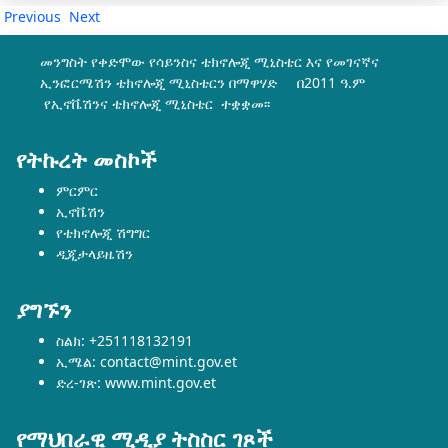
Previous
Next
መንግስት የቀድሞው የሳይንስና ቴክኖሎጂ ሚኒስቴር እና የመገናኛና
ኢንፎርሜሽን ቴክኖሎጂ ሚኒስቴርን በማዋሃድ በ2011 ዓ.ም
የኢኖቬሽንና ቴክኖሎጂ ሚኒስቴር ተቋቋመ፡፡
የትኩረት መስኮች
ምርምር
ኢኖቬሽን
የቴክኖሎጂ ሽግግር
ዲጂታላይዜሽን
ያግኙን
ስልክ: +251118132191
ኢሜል: contact@mint.gov.et
ድረ-ገጽ: www.mint.gov.et
የማህበራዊ ሚዲያ ትስስር ገጾች