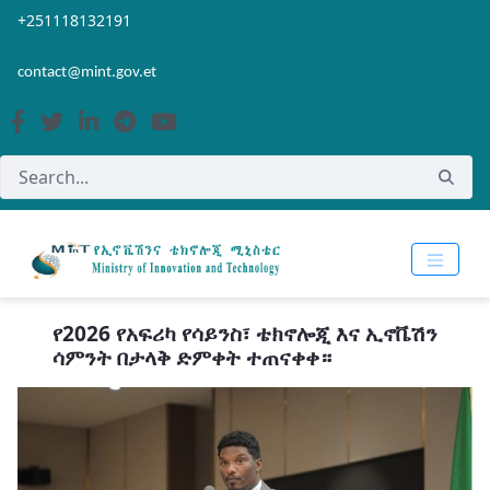
Skip to Main Content
Open Accessibility Menu
+251118132191
contact@mint.gov.et
የ2026 የአፍሪካ የሳይንስ፣ ቴክኖሎጂ እና ኢኖቬሽን
ሳምንት በታላቅ ድምቀት ተጠናቀቀ።