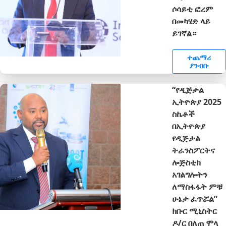
ሶሳይቲ ፎረም
በመካሄድ ላይ
ይገኛል።
ተጨማሪ
ያንብቡ
“የዲጅታል
ኢትዮጵያ 2025
ስኬቶች
በኢትዮጵያ
የዲጅታል
ትራንስፖርትና
ሎጅስቲክ
አገልግሎትን
ለማስፋፋት ምቹ
ሁኔታ ፈጥሯል”
ክቡር ሚኒስትር
ዶ/ር በለጠ ሞላ