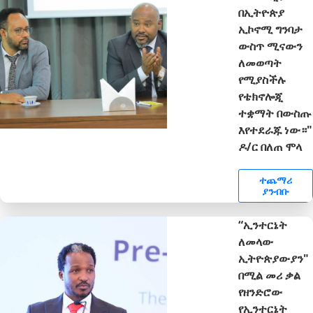
በኢትዮጵያ
ኢኮኖሚ ግንባታ
ውስጥ ሚናውን
ለመወጣት
የሚያስችሉ
የቴክኖሎጂ
ተቋማት በውስጡ
እየተደራጁ ነው።"
ዶ/ር በለጠ ሞላ
ተጨማሪ
ያንብቡ
“ኢንተርኔት
ለመላው
ኢትዮጵያውያን"
በሚል መሪ ቃል
የዘንድሮው
የኢንተርኔት