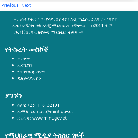
Previous
Next
መንግስት የቀድሞው የሳይንስና ቴክኖሎጂ ሚኒስቴር እና የመገናኛና
ኢንፎርሜሽን ቴክኖሎጂ ሚኒስቴርን በማዋሃድ በ2011 ዓ.ም
የኢኖቬሽንና ቴክኖሎጂ ሚኒስቴር ተቋቋመ፡፡
የትኩረት መስኮች
ምርምር
ኢኖቬሽን
የቴክኖሎጂ ሽግግር
ዲጂታላይዜሽን
ያግኙን
ስልክ: +251118132191
ኢሜል: contact@mint.gov.et
ድረ-ገጽ: www.mint.gov.et
የማህበራዊ ሚዲያ ትስስር ገጾች