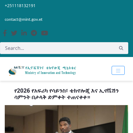
Skip to Main Content
Open Accessibility Menu
+251118132191
contact@mint.gov.et
የ2026 የአፍሪካ የሳይንስ፣ ቴክኖሎጂ እና ኢኖቬሽን
ሳምንት በታላቅ ድምቀት ተጠናቀቀ።