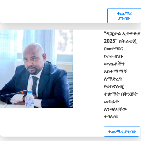
ተጨማሪ
ያንብቡ
“ዲጂታል ኢትዮጵያ
2025” ስትራቴጂ
በመተግበር
የተመዘገቡ
ውጤቶችን
አስተማማኝ
ለማድረግ
የቴክኖሎጂ
ተቋማት በቅንጅት
መስራት
እንዳለባቸው
ተገለፀ፡፡
ተጨማሪ ያንብቡ