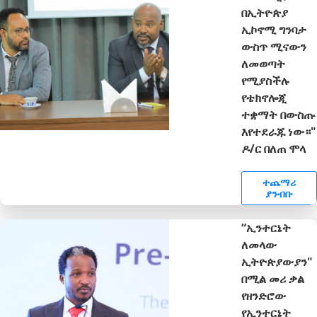
በኢትዮጵያ
ኢኮኖሚ ግንባታ
ውስጥ ሚናውን
ለመወጣት
የሚያስችሉ
የቴክኖሎጂ
ተቋማት በውስጡ
እየተደራጁ ነው።"
ዶ/ር በለጠ ሞላ
ተጨማሪ
ያንብቡ
“ኢንተርኔት
ለመላው
ኢትዮጵያውያን"
በሚል መሪ ቃል
የዘንድሮው
የኢንተርኔት