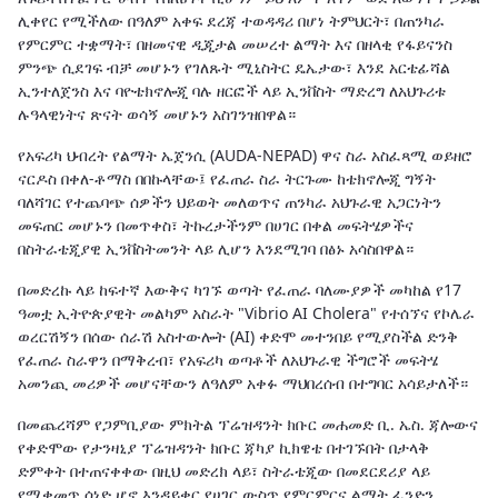
ሊቀየር የሚችለው በዓለም አቀፍ ደረጃ ተወዳዳሪ በሆነ ትምህርት፣ በጠንካራ
የምርምር ተቋማት፣ በዘመናዊ ዲጂታል መሠረተ ልማት እና በዘላቂ የፋይናንስ
ምንጭ ሲደገፍ ብቻ መሆኑን የገለጹት ሚኒስትር ዴኤታው፣ እንደ አርቴፊሻል
ኢንተለጀንስ እና ባዮቴክኖሎጂ ባሉ ዘርፎች ላይ ኢንቨስት ማድረግ ለአህጉሪቱ
ሉዓላዊነትና ጽናት ወሳኝ መሆኑን አስገንዝበዋል።
የአፍሪካ ህብረት የልማት ኤጀንሲ (AUDA-NEPAD) ዋና ስራ አስፈጻሚ ወይዘሮ
ናርዶስ በቀለ-ቶማስ በበኩላቸው፤ የፈጠራ ስራ ትርጉሙ ከቴክኖሎጂ ግኝት
ባለሻገር የተጨባጭ ሰዎችን ህይወት መለወጥና ጠንካራ አህጉራዊ አጋርነትን
መፍጠር መሆኑን በመጥቀስ፣ ትኩረታችንም በሀገር በቀል መፍትሄዎችና
በስትራቴጂያዊ ኢንቨስትመንት ላይ ሊሆን እንደሚገባ በፅኑ አሳስበዋል።
በመድረኩ ላይ ከፍተኛ እውቅና ካገኙ ወጣት የፈጠራ ባለሙያዎች መካከል የ17
ዓመቷ ኢትዮጵያዊት መልካም አስራት "Vibrio AI Cholera" የተሰኘና የኮሌራ
ወረርሽኝን በሰው ሰራሽ አስተውሎት (AI) ቀድሞ መተንበይ የሚያስችል ድንቅ
የፈጠራ ስራዋን በማቅረብ፣ የአፍሪካ ወጣቶች ለአህጉራዊ ችግሮች መፍትሄ
አመንጪ መሪዎች መሆናቸውን ለዓለም አቀፉ ማህበረሰብ በተግባር አሳይታለች።
በመጨረሻም የጋምቢያው ምክትል ፕሬዝዳንት ክቡር መሐመድ ቢ. ኤስ. ጃሎውና
የቀድሞው የታንዛኒያ ፕሬዝዳንት ክቡር ጃካያ ኪክዌቴ በተገኙበት በታላቅ
ድምቀት በተጠናቀቀው በዚህ መድረክ ላይ፣ ስትራቴጂው በመደርደሪያ ላይ
የሚቀመጥ ሰነድ ሆኖ እንዳይቀር የሀገር ውስጥ የምርምርና ልማት ፈንድን