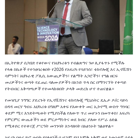
በኢትዮጵያ ሲካሄድ የቆየውና የአህጉሪቱን የብልጽግና ጉዞ ሊያፋጥኑ የሚችሉ
የላቁ ስኬቶች የተንፀባረቁበት የ2026 የአፍሪካ የሳይንስ፣ ቴክኖሎጂ እና ኢኖቬሽን
ሳምንት፤ አህጉራዊ ፖሊሲ አውጪዎችን፣ የልማት አጋሮችን፣ የግል ዘርፍ
መሪዎችንና ወጣት የፈጠራ ባለሙያዎችን በአንድ ጥላ ስር በማገናኘት የቀጣይ
የትብብር አቅጣጫዎች የተመላከቱበት ታላቅ መድረክ ሆኖ ተጠናቋል።
የመዝጊያ ንግግር ያደረጉት የኢኖቬሽንና ቴክኖሎጂ ሚኒስትር ዴኤታ ዶ/ር ባይሳ
በዳዳ መርሃ ግብሩ አህጉሪቱ በዓለም አቀፍ የእውቀት መር ኢኮኖሚ ውስጥ ግንባር
ቀደም ሚና እንድትጫወት የሚያስችል የለውጥ ጥሪ መሆኑን በመጥቀስ፣ አፍሪካ
የምርምር ውጤቶችን ወደ ምርታማነትና ወደ ክብር ያለው የሥራ ዕድል
የሚቀይር የተቀናጀ ሥርዓት መገንባት እንዳለባት በአፅንኦት ገልፀዋል።
አፍሪካ በተፈጥሮ ሀብት የበለፀገች ቢሆንም ይህ እምቅ አቅም ወደ እውነተኛ ኃይል