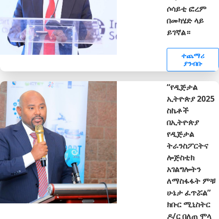
ሶሳይቲ ፎረም
በመካሄድ ላይ
ይገኛል።
ተጨማሪ
ያንብቡ
“የዲጅታል
ኢትዮጵያ 2025
ስኬቶች
በኢትዮጵያ
የዲጅታል
ትራንስፖርትና
ሎጅስቲክ
አገልግሎትን
ለማስፋፋት ምቹ
ሁኔታ ፈጥሯል”
ክቡር ሚኒስትር
ዶ/ር በለጠ ሞላ