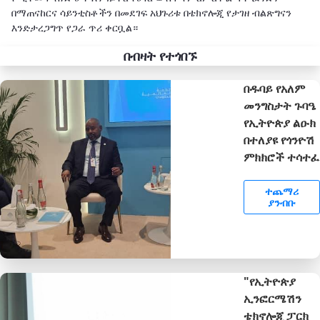
በማጠናከርና ሳይንቲስቶችን በመደገፍ አህጉሪቱ በቴክኖሎጂ የታገዘ ብልጽግናን
እንድታረጋግጥ የጋራ ጥሪ ቀርቧል።
በብዛት የተጎበኙ
በዱባይ የአለም
መንግስታት ጉባዔ
የኢትዮጵያ ልዑክ
በተለያዩ የጎንዮሽ
ምክክሮች ተሳተፈ
ተጨማሪ
ያንብቡ
"የኢትዮጵያ
ኢንፎርሜሽን
ቴክኖሎጂ ፓርክ