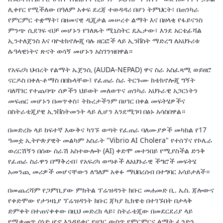
ሊቀየር የሚችለው በዓለም አቀፍ ደረጃ ተወዳዳሪ በሆነ ትምህርት፣ በጠንካራ
የምርምር ተቋማት፣ በዘመናዊ ዲጂታል መሠረተ ልማት እና በዘላቂ የፋይናንስ
ምንጭ ሲደገፍ ብቻ መሆኑን የገለጹት ሚኒስትር ዴኤታው፣ እንደ አርቴፊሻል
ኢንተለጀንስ እና ባዮቴክኖሎጂ ባሉ ዘርፎች ላይ ኢንቨስት ማድረግ ለአህጉሪቱ
ሉዓላዊነትና ጽናት ወሳኝ መሆኑን አስገንዝበዋል።
የአፍሪካ ህብረት የልማት ኤጀንሲ (AUDA-NEPAD) ዋና ስራ አስፈጻሚ ወይዘሮ
ናርዶስ በቀለ-ቶማስ በበኩላቸው፤ የፈጠራ ስራ ትርጉሙ ከቴክኖሎጂ ግኝት
ባለሻገር የተጨባጭ ሰዎችን ህይወት መለወጥና ጠንካራ አህጉራዊ አጋርነትን
መፍጠር መሆኑን በመጥቀስ፣ ትኩረታችንም በሀገር በቀል መፍትሄዎችና
በስትራቴጂያዊ ኢንቨስትመንት ላይ ሊሆን እንደሚገባ በፅኑ አሳስበዋል።
በመድረኩ ላይ ከፍተኛ እውቅና ካገኙ ወጣት የፈጠራ ባለሙያዎች መካከል የ17
ዓመቷ ኢትዮጵያዊት መልካም አስራት "Vibrio AI Cholera" የተሰኘና የኮሌራ
ወረርሽኝን በሰው ሰራሽ አስተውሎት (AI) ቀድሞ መተንበይ የሚያስችል ድንቅ
የፈጠራ ስራዋን በማቅረብ፣ የአፍሪካ ወጣቶች ለአህጉራዊ ችግሮች መፍትሄ
አመንጪ መሪዎች መሆናቸውን ለዓለም አቀፉ ማህበረሰብ በተግባር አሳይታለች።
በመጨረሻም የጋምቢያው ምክትል ፕሬዝዳንት ክቡር መሐመድ ቢ. ኤስ. ጃሎውና
የቀድሞው የታንዛኒያ ፕሬዝዳንት ክቡር ጃካያ ኪክዌቴ በተገኙበት በታላቅ
ድምቀት በተጠናቀቀው በዚህ መድረክ ላይ፣ ስትራቴጂው በመደርደሪያ ላይ
የሚቀመጥ ሰነድ ሆኖ እንዳይቀር የሀገር ውስጥ የምርምርና ልማት ፈንድን