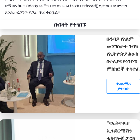
በማጠናከርና ሳይንቲስቶችን በመደገፍ አህጉሪቱ በቴክኖሎጂ የታገዘ ብልጽግናን
እንድታረጋግጥ የጋራ ጥሪ ቀርቧል።
በብዛት የተጎበኙ
በዱባይ የአለም
መንግስታት ጉባዔ
የኢትዮጵያ ልዑክ
በተለያዩ የጎንዮሽ
ምክክሮች ተሳተፈ
ተጨማሪ
ያንብቡ
"የኢትዮጵያ
ኢንፎርሜሽን
ቴክኖሎጂ ፓርክ