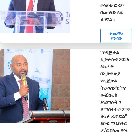
ሶሳይቲ ፎረም
በመካሄድ ላይ
ይገኛል።
ተጨማሪ
ያንብቡ
“የዲጅታል
ኢትዮጵያ 2025
ስኬቶች
በኢትዮጵያ
የዲጅታል
ትራንስፖርትና
ሎጅስቲክ
አገልግሎትን
ለማስፋፋት ምቹ
ሁኔታ ፈጥሯል”
ክቡር ሚኒስትር
ዶ/ር በለጠ ሞላ