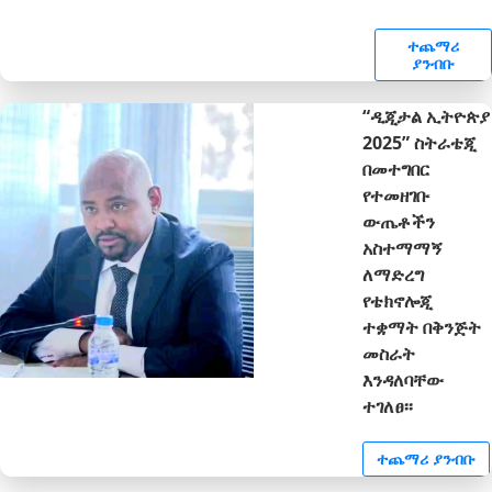
ተጨማሪ
ያንብቡ
“ዲጂታል ኢትዮጵያ
2025” ስትራቴጂ
በመተግበር
የተመዘገቡ
ውጤቶችን
አስተማማኝ
ለማድረግ
የቴክኖሎጂ
ተቋማት በቅንጅት
መስራት
እንዳለባቸው
ተገለፀ፡፡
ተጨማሪ ያንብቡ