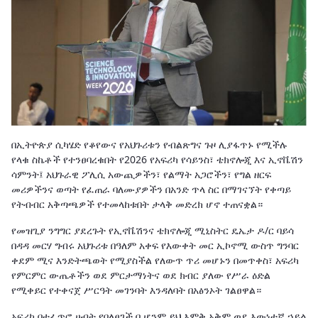
በኢትዮጵያ ሲካሄድ የቆየውና የአህጉሪቱን የብልጽግና ጉዞ ሊያፋጥኑ የሚችሉ
የላቁ ስኬቶች የተንፀባረቁበት የ2026 የአፍሪካ የሳይንስ፣ ቴክኖሎጂ እና ኢኖቬሽን
ሳምንት፤ አህጉራዊ ፖሊሲ አውጪዎችን፣ የልማት አጋሮችን፣ የግል ዘርፍ
መሪዎችንና ወጣት የፈጠራ ባለሙያዎችን በአንድ ጥላ ስር በማገናኘት የቀጣይ
የትብብር አቅጣጫዎች የተመላከቱበት ታላቅ መድረክ ሆኖ ተጠናቋል።
የመዝጊያ ንግግር ያደረጉት የኢኖቬሽንና ቴክኖሎጂ ሚኒስትር ዴኤታ ዶ/ር ባይሳ
በዳዳ መርሃ ግብሩ አህጉሪቱ በዓለም አቀፍ የእውቀት መር ኢኮኖሚ ውስጥ ግንባር
ቀደም ሚና እንድትጫወት የሚያስችል የለውጥ ጥሪ መሆኑን በመጥቀስ፣ አፍሪካ
የምርምር ውጤቶችን ወደ ምርታማነትና ወደ ክብር ያለው የሥራ ዕድል
የሚቀይር የተቀናጀ ሥርዓት መገንባት እንዳለባት በአፅንኦት ገልፀዋል።
አፍሪካ በተፈጥሮ ሀብት የበለፀገች ቢሆንም ይህ እምቅ አቅም ወደ እውነተኛ ኃይል