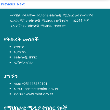
Previous
Next
መንግስት የቀድሞው የሳይንስና ቴክኖሎጂ ሚኒስቴር እና የመገናኛና
ኢንፎርሜሽን ቴክኖሎጂ ሚኒስቴርን በማዋሃድ በ2011 ዓ.ም
የኢኖቬሽንና ቴክኖሎጂ ሚኒስቴር ተቋቋመ፡፡
የትኩረት መስኮች
ምርምር
ኢኖቬሽን
የቴክኖሎጂ ሽግግር
ዲጂታላይዜሽን
ያግኙን
ስልክ: +251118132191
ኢሜል: contact@mint.gov.et
ድረ-ገጽ: www.mint.gov.et
የማህበራዊ ሚዲያ ትስስር ገጾች