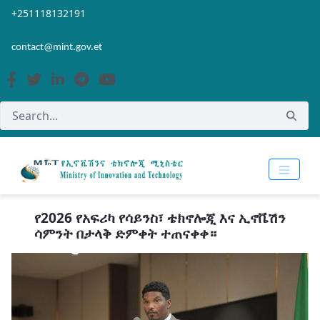
Skip to Main Content
Open Accessibility Menu
+251118132191
contact@mint.gov.et
የ2026 የአፍሪካ የሳይንስ፣ ቴክኖሎጂ እና ኢኖቬሽን
ሳምንት በታላቅ ድምቀት ተጠናቀቀ።