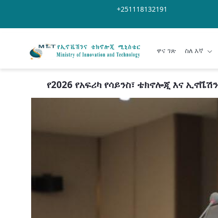
Skip to Main Content
Open Accessibility Menu
+251118132191
ዋና ገጽ
ስለ እኛ
የ2026 የአፍሪካ የሳይንስ፣ ቴክኖሎጂ እና ኢኖቬ