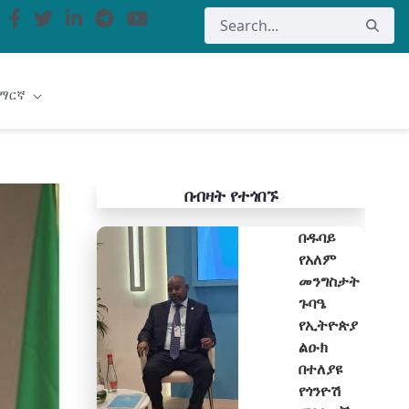
ማርኛ
በብዛት የተጎበኙ
በዱባይ
የአለም
መንግስታት
ጉባዔ
የኢትዮጵያ
ልዑክ
በተለያዩ
የጎንዮሽ