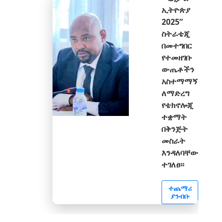
ኢትዮጵያ
2025”
ስትራቴጂ
በመተግበር
የተመዘገቡ
ውጤቶችን
አስተማማኝ
ለማድረግ
የቴክኖሎጂ
ተቋማት
በቅንጅት
መስራት
እንዳለባቸው
ተገለፀ፡፡
ተጨማሪ
ያንብቡ