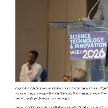
በኢትዮጵያ ሲካሄድ የቆየውና የአህጉሪቱን የብልጽግና ጉዞ ሊያፋጥኑ የሚችሉ 
አህጉራዊ ፖሊሲ አውጪዎችን፣ የልማት አጋሮችን፣ የግል ዘርፍ መሪዎችንና
የተመላከቱበት ታላቅ መድረክ ሆኖ ተጠናቋል።
የመዝጊያ ንግግር ያደረጉት የኢኖቬሽንና ቴክኖሎጂ ሚኒስትር ዴኤታ ዶ/ር ባ