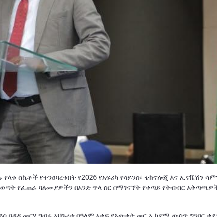
የላቁ ስኬቶች የተንፀባረቁበት የ2026 የአፍሪካ የሳይንስ፣ ቴክኖሎጂ እና ኢኖቬሽን ሳም
 ወጣት የፈጠራ ባለሙያዎችን በአንድ ጥላ ስር በማገናኘት የቀጣይ የትብብር አቅጣጫዎ
ይሳ በዳዳ መርሃ ግብሩ አህጉሪቱ በዓለም አቀፍ የእውቀት መር ኢኮኖሚ ውስጥ ግንባር ቀ