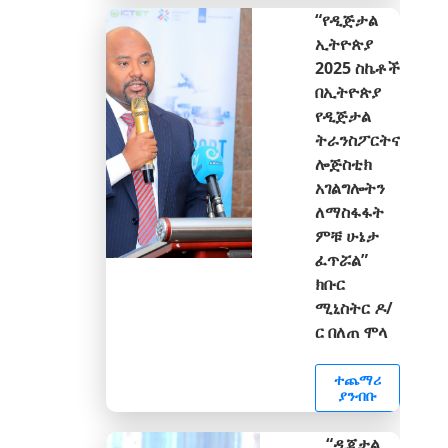
“የዲጅታል
ኢትዮጵያ
2025 ስኬቶች
በኢትዮጵያ
የዲጅታል
ትራንስፖርትና
ሎጅስቲክ
አገልግሎትን
ለማስፋፋት
ምቹ ሁኔታ
ፈጥሯል”
ክቡር
ሚኒስትር ዶ/
ር በለጠ ሞላ
ተጨማሪ
ያንብቡ
“ዲጂታል