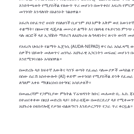
እንድትጫወት የሚያስችል የለውጥ ጥሪ መሆኑን በመጥቀስ፣ አፍሪካ የምር
መገንባት እንዳለባት በአፅንኦት ገልፀዋል።
አፍሪካ በተፈጥሮ ሀብት የበለፀገች ቢሆንም ይህ እምቅ አቅም ወደ እውነተኛ
ተቋማት፣ በዘመናዊ ዲጂታል መሠረተ ልማት እና በዘላቂ የፋይናንስ ምንጭ 
ባሉ ዘርፎች ላይ ኢንቨስት ማድረግ ለአህጉሪቱ ሉዓላዊነትና ጽናት ወሳኝ መሆ
የአፍሪካ ህብረት የልማት ኤጀንሲ (AUDA-NEPAD) ዋና ስራ አስፈጻሚ 
ሰዎችን ህይወት መለወጥና ጠንካራ አህጉራዊ አጋርነትን መፍጠር መሆኑን 
እንደሚገባ በፅኑ አሳስበዋል።
በመድረኩ ላይ ከፍተኛ እውቅና ካገኙ ወጣት የፈጠራ ባለሙያዎች መካከል የ17
በሰው ሰራሽ አስተውሎት (AI) ቀድሞ መተንበይ የሚያስችል ድንቅ የፈጠ
ለዓለም አቀፉ ማህበረሰብ በተግባር አሳይታለች።
በመጨረሻም የጋምቢያው ምክትል ፕሬዝዳንት ክቡር መሐመድ ቢ. ኤስ. ጃሎ
በተጠናቀቀው በዚህ መድረክ ላይ፣ ስትራቴጂው በመደርደሪያ ላይ የሚቀመጥ 
አህጉሪቱ በቴክኖሎጂ የታገዘ ብልጽግናን እንድታረጋግጥ የጋራ ጥሪ ቀርቧል።