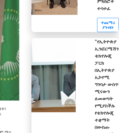
ምክክሮች
ተሳተፈ
ተጨማሪ
ያንብቡ
"የኢትዮጵያ
ኢንፎርሜሽን
ቴክኖሎጂ
ፓርክ
በኢትዮጵያ
ኢኮኖሚ
ግንባታ ውስጥ
ሚናውን
ለመወጣት
የሚያስችሉ
ንት፤
የቴክኖሎጂ
ች
ተቋማት
በውስጡ
ደም ሚና