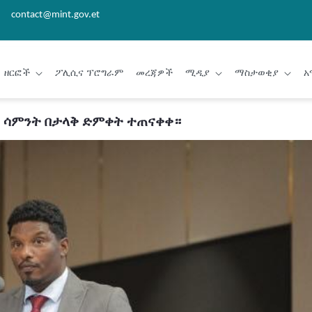
contact@mint.gov.et
ዘርፎች
ፖሊሲና ፕሮግራም
መረጃዎች
ሚዲያ
ማስታወቂያ
አ
ሽን ሳምንት በታላቅ ድምቀት ተጠናቀቀ።