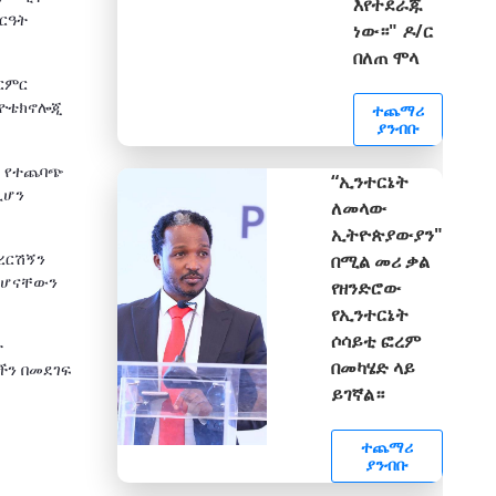
እየተደራጁ
ርዓት
ነው።" ዶ/ር
በለጠ ሞላ
ምርምር
ባዮቴክኖሎጂ
ተጨማሪ
ያንብቡ
ር የተጨባጭ
“ኢንተርኔት
ሊሆን
ለመላው
ኢትዮጵያውያን"
ወረርሽኝን
በሚል መሪ ቃል
መሆናቸውን
የዘንድሮው
የኢንተርኔት
ሶሳይቲ ፎረም
ት
በመካሄድ ላይ
ችን በመደገፍ
ይገኛል።
ተጨማሪ
ያንብቡ