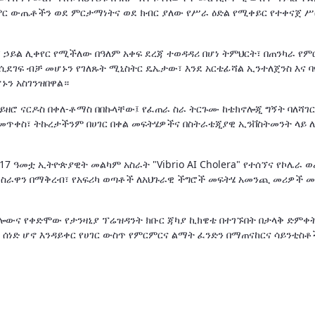
ምር ውጤቶችን ወደ ምርታማነትና ወደ ክብር ያለው የሥራ ዕድል የሚቀይር የተቀናጀ ሥ
 ኃይል ሊቀየር የሚችለው በዓለም አቀፍ ደረጃ ተወዳዳሪ በሆነ ትምህርት፣ በጠንካራ የ
ሲደገፍ ብቻ መሆኑን የገለጹት ሚኒስትር ዴኤታው፣ እንደ አርቴፊሻል ኢንተለጀንስ እና 
ኑን አስገንዝበዋል።
ወይዘሮ ናርዶስ በቀለ-ቶማስ በበኩላቸው፤ የፈጠራ ስራ ትርጉሙ ከቴክኖሎጂ ግኝት ባለሻገ
በመጥቀስ፣ ትኩረታችንም በሀገር በቀል መፍትሄዎችና በስትራቴጂያዊ ኢንቨስትመንት ላይ 
 ዓመቷ ኢትዮጵያዊት መልካም አስራት "Vibrio AI Cholera" የተሰኘና የኮሌራ 
ራ ስራዋን በማቅረብ፣ የአፍሪካ ወጣቶች ለአህጉራዊ ችግሮች መፍትሄ አመንጪ መሪዎች 
ውና የቀድሞው የታንዛኒያ ፕሬዝዳንት ክቡር ጃካያ ኪክዌቴ በተገኙበት በታላቅ ድምቀ
ሰነድ ሆኖ እንዳይቀር የሀገር ውስጥ የምርምርና ልማት ፈንድን በማጠናከርና ሳይንቲስቶ