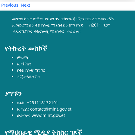
Previous
Next
መንግስት የቀድሞው የሳይንስና ቴክኖሎጂ ሚኒስቴር እና የመገናኛና
ኢንፎርሜሽን ቴክኖሎጂ ሚኒስቴርን በማዋሃድ በ2011 ዓ.ም
የኢኖቬሽንና ቴክኖሎጂ ሚኒስቴር ተቋቋመ፡፡
የትኩረት መስኮች
ምርምር
ኢኖቬሽን
የቴክኖሎጂ ሽግግር
ዲጂታላይዜሽን
ያግኙን
ስልክ: +251118132191
ኢሜል: contact@mint.gov.et
ድረ-ገጽ: www.mint.gov.et
የማህበራዊ ሚዲያ ትስስር ገጾች