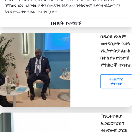
በማጠናከርና ሳይንቲስቶችን በመደገፍ አህጉሪቱ በቴክኖሎጂ የታገዘ ብልጽግናን
እንድታረጋግጥ የጋራ ጥሪ ቀርቧል።
በብዛት የተጎበኙ
በዱባይ የአለም
መንግስታት ጉባዔ
የኢትዮጵያ ልዑክ
በተለያዩ የጎንዮሽ
ምክክሮች ተሳተፈ
ተጨማሪ
ያንብቡ
"የኢትዮጵያ
ኢንፎርሜሽን
ቴክኖሎጂ ፓርክ