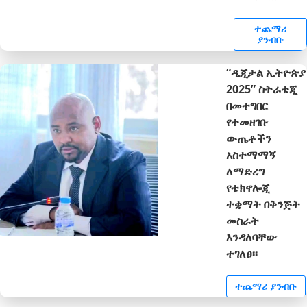
ተጨማሪ
ያንብቡ
“ዲጂታል ኢትዮጵያ
2025” ስትራቴጂ
በመተግበር
የተመዘገቡ
ውጤቶችን
አስተማማኝ
ለማድረግ
የቴክኖሎጂ
ተቋማት በቅንጅት
መስራት
እንዳለባቸው
ተገለፀ፡፡
ተጨማሪ ያንብቡ