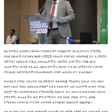
በኢትዮጵያ ሲካሄድ የቆየውና የአህጉሪቱን የብልጽግና ጉዞ ሊያፋጥኑ የሚችሉ
የላቁ ስኬቶች የተንፀባረቁበት የ2026 የአፍሪካ የሳይንስ፣ ቴክኖሎጂ እና ኢኖቬሽን
ሳምንት፤ አህጉራዊ ፖሊሲ አውጪዎችን፣ የልማት አጋሮችን፣ የግል ዘርፍ
መሪዎችንና ወጣት የፈጠራ ባለሙያዎችን በአንድ ጥላ ስር በማገናኘት የቀጣይ
የትብብር አቅጣጫዎች የተመላከቱበት ታላቅ መድረክ ሆኖ ተጠናቋል።
የመዝጊያ ንግግር ያደረጉት የኢኖቬሽንና ቴክኖሎጂ ሚኒስትር ዴኤታ ዶ/ር ባይሳ
በዳዳ መርሃ ግብሩ አህጉሪቱ በዓለም አቀፍ የእውቀት መር ኢኮኖሚ ውስጥ ግንባር
ቀደም ሚና እንድትጫወት የሚያስችል የለውጥ ጥሪ መሆኑን በመጥቀስ፣ አፍሪካ
የምርምር ውጤቶችን ወደ ምርታማነትና ወደ ክብር ያለው የሥራ ዕድል
የሚቀይር የተቀናጀ ሥርዓት መገንባት እንዳለባት በአፅንኦት ገልፀዋል።
አፍሪካ በተፈጥሮ ሀብት የበለፀገች ቢሆንም ይህ እምቅ አቅም ወደ እውነተኛ ኃይል