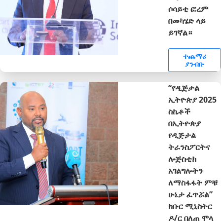
ሶሳይቲ ፎረም
በመካሄድ ላይ
ይገኛል።
ተጨማሪ
ያንብቡ
“የዲጅታል
ኢትዮጵያ 2025
ስኬቶች
በኢትዮጵያ
የዲጅታል
ትራንስፖርትና
ሎጅስቲክ
አገልግሎትን
ለማስፋፋት ምቹ
ሁኔታ ፈጥሯል”
ክቡር ሚኒስትር
ዶ/ር በለጠ ሞላ