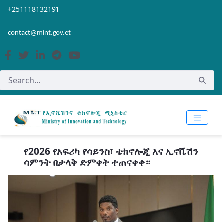
Skip to Main Content
Open Accessibility Menu
+251118132191
contact@mint.gov.et
የ2026 የአፍሪካ የሳይንስ፣ ቴክኖሎጂ እና ኢኖቬሽን
ሳምንት በታላቅ ድምቀት ተጠናቀቀ።