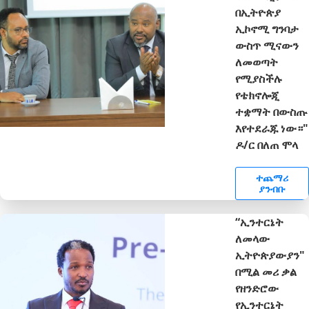
በኢትዮጵያ
ኢኮኖሚ ግንባታ
ውስጥ ሚናውን
ለመወጣት
የሚያስችሉ
የቴክኖሎጂ
ተቋማት በውስጡ
እየተደራጁ ነው።"
ዶ/ር በለጠ ሞላ
ተጨማሪ
ያንብቡ
“ኢንተርኔት
ለመላው
ኢትዮጵያውያን"
በሚል መሪ ቃል
የዘንድሮው
የኢንተርኔት