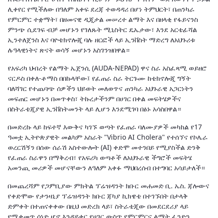
ሊቀየር የሚችለው በዓለም አቀፍ ደረጃ ተወዳዳሪ በሆነ ትምህርት፣ በጠንካራ
የምርምር ተቋማት፣ በዘመናዊ ዲጂታል መሠረተ ልማት እና በዘላቂ የፋይናንስ
ምንጭ ሲደገፍ ብቻ መሆኑን የገለጹት ሚኒስትር ዴኤታው፣ እንደ አርቴፊሻል
ኢንተለጀንስ እና ባዮቴክኖሎጂ ባሉ ዘርፎች ላይ ኢንቨስት ማድረግ ለአህጉሪቱ
ሉዓላዊነትና ጽናት ወሳኝ መሆኑን አስገንዝበዋል።
የአፍሪካ ህብረት የልማት ኤጀንሲ (AUDA-NEPAD) ዋና ስራ አስፈጻሚ ወይዘሮ
ናርዶስ በቀለ-ቶማስ በበኩላቸው፤ የፈጠራ ስራ ትርጉሙ ከቴክኖሎጂ ግኝት
ባለሻገር የተጨባጭ ሰዎችን ህይወት መለወጥና ጠንካራ አህጉራዊ አጋርነትን
መፍጠር መሆኑን በመጥቀስ፣ ትኩረታችንም በሀገር በቀል መፍትሄዎችና
በስትራቴጂያዊ ኢንቨስትመንት ላይ ሊሆን እንደሚገባ በፅኑ አሳስበዋል።
በመድረኩ ላይ ከፍተኛ እውቅና ካገኙ ወጣት የፈጠራ ባለሙያዎች መካከል የ17
ዓመቷ ኢትዮጵያዊት መልካም አስራት "Vibrio AI Cholera" የተሰኘና የኮሌራ
ወረርሽኝን በሰው ሰራሽ አስተውሎት (AI) ቀድሞ መተንበይ የሚያስችል ድንቅ
የፈጠራ ስራዋን በማቅረብ፣ የአፍሪካ ወጣቶች ለአህጉራዊ ችግሮች መፍትሄ
አመንጪ መሪዎች መሆናቸውን ለዓለም አቀፉ ማህበረሰብ በተግባር አሳይታለች።
በመጨረሻም የጋምቢያው ምክትል ፕሬዝዳንት ክቡር መሐመድ ቢ. ኤስ. ጃሎውና
የቀድሞው የታንዛኒያ ፕሬዝዳንት ክቡር ጃካያ ኪክዌቴ በተገኙበት በታላቅ
ድምቀት በተጠናቀቀው በዚህ መድረክ ላይ፣ ስትራቴጂው በመደርደሪያ ላይ
የሚቀመጥ ሰነድ ሆኖ እንዳይቀር የሀገር ውስጥ የምርምርና ልማት ፈንድን