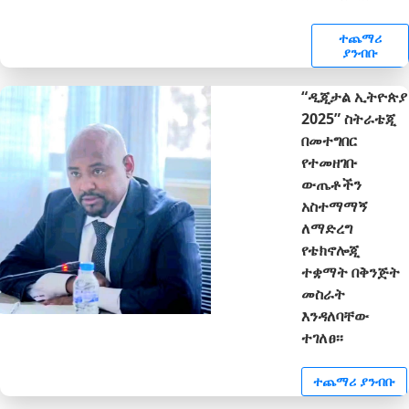
ተጨማሪ
ያንብቡ
“ዲጂታል ኢትዮጵያ
2025” ስትራቴጂ
በመተግበር
የተመዘገቡ
ውጤቶችን
አስተማማኝ
ለማድረግ
የቴክኖሎጂ
ተቋማት በቅንጅት
መስራት
እንዳለባቸው
ተገለፀ፡፡
ተጨማሪ ያንብቡ