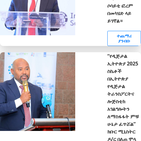
ሶሳይቲ ፎረም
በመካሄድ ላይ
ይገኛል።
ተጨማሪ
ያንብቡ
“የዲጅታል
ኢትዮጵያ 2025
ስኬቶች
በኢትዮጵያ
የዲጅታል
ትራንስፖርትና
ሎጅስቲክ
አገልግሎትን
ለማስፋፋት ምቹ
ሁኔታ ፈጥሯል”
ክቡር ሚኒስትር
ዶ/ር በለጠ ሞላ