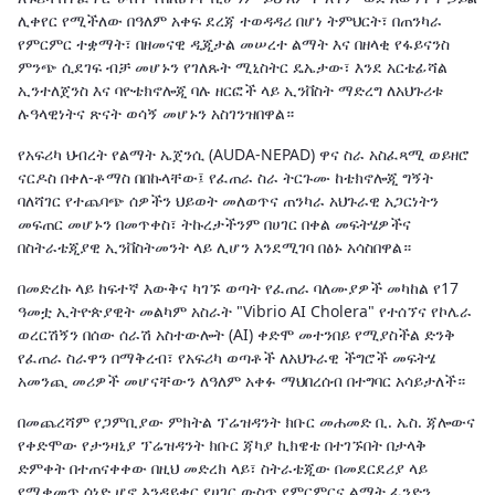
ሊቀየር የሚችለው በዓለም አቀፍ ደረጃ ተወዳዳሪ በሆነ ትምህርት፣ በጠንካራ
የምርምር ተቋማት፣ በዘመናዊ ዲጂታል መሠረተ ልማት እና በዘላቂ የፋይናንስ
ምንጭ ሲደገፍ ብቻ መሆኑን የገለጹት ሚኒስትር ዴኤታው፣ እንደ አርቴፊሻል
ኢንተለጀንስ እና ባዮቴክኖሎጂ ባሉ ዘርፎች ላይ ኢንቨስት ማድረግ ለአህጉሪቱ
ሉዓላዊነትና ጽናት ወሳኝ መሆኑን አስገንዝበዋል።
የአፍሪካ ህብረት የልማት ኤጀንሲ (AUDA-NEPAD) ዋና ስራ አስፈጻሚ ወይዘሮ
ናርዶስ በቀለ-ቶማስ በበኩላቸው፤ የፈጠራ ስራ ትርጉሙ ከቴክኖሎጂ ግኝት
ባለሻገር የተጨባጭ ሰዎችን ህይወት መለወጥና ጠንካራ አህጉራዊ አጋርነትን
መፍጠር መሆኑን በመጥቀስ፣ ትኩረታችንም በሀገር በቀል መፍትሄዎችና
በስትራቴጂያዊ ኢንቨስትመንት ላይ ሊሆን እንደሚገባ በፅኑ አሳስበዋል።
በመድረኩ ላይ ከፍተኛ እውቅና ካገኙ ወጣት የፈጠራ ባለሙያዎች መካከል የ17
ዓመቷ ኢትዮጵያዊት መልካም አስራት "Vibrio AI Cholera" የተሰኘና የኮሌራ
ወረርሽኝን በሰው ሰራሽ አስተውሎት (AI) ቀድሞ መተንበይ የሚያስችል ድንቅ
የፈጠራ ስራዋን በማቅረብ፣ የአፍሪካ ወጣቶች ለአህጉራዊ ችግሮች መፍትሄ
አመንጪ መሪዎች መሆናቸውን ለዓለም አቀፉ ማህበረሰብ በተግባር አሳይታለች።
በመጨረሻም የጋምቢያው ምክትል ፕሬዝዳንት ክቡር መሐመድ ቢ. ኤስ. ጃሎውና
የቀድሞው የታንዛኒያ ፕሬዝዳንት ክቡር ጃካያ ኪክዌቴ በተገኙበት በታላቅ
ድምቀት በተጠናቀቀው በዚህ መድረክ ላይ፣ ስትራቴጂው በመደርደሪያ ላይ
የሚቀመጥ ሰነድ ሆኖ እንዳይቀር የሀገር ውስጥ የምርምርና ልማት ፈንድን