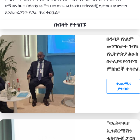
በማጠናከርና ሳይንቲስቶችን በመደገፍ አህጉሪቱ በቴክኖሎጂ የታገዘ ብልጽግናን
እንድታረጋግጥ የጋራ ጥሪ ቀርቧል።
በብዛት የተጎበኙ
በዱባይ የአለም
መንግስታት ጉባዔ
የኢትዮጵያ ልዑክ
በተለያዩ የጎንዮሽ
ምክክሮች ተሳተፈ
ተጨማሪ
ያንብቡ
"የኢትዮጵያ
ኢንፎርሜሽን
ቴክኖሎጂ ፓርክ