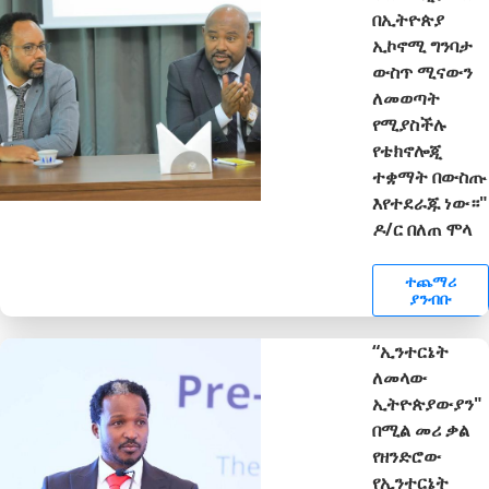
በኢትዮጵያ
ኢኮኖሚ ግንባታ
ውስጥ ሚናውን
ለመወጣት
የሚያስችሉ
የቴክኖሎጂ
ተቋማት በውስጡ
እየተደራጁ ነው።"
ዶ/ር በለጠ ሞላ
ተጨማሪ
ያንብቡ
“ኢንተርኔት
ለመላው
ኢትዮጵያውያን"
በሚል መሪ ቃል
የዘንድሮው
የኢንተርኔት