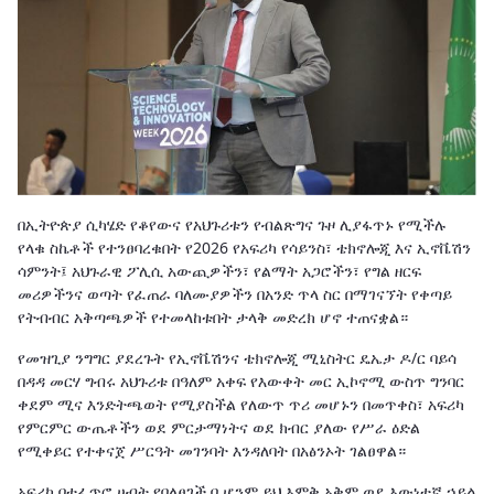
በኢትዮጵያ ሲካሄድ የቆየውና የአህጉሪቱን የብልጽግና ጉዞ ሊያፋጥኑ የሚችሉ
የላቁ ስኬቶች የተንፀባረቁበት የ2026 የአፍሪካ የሳይንስ፣ ቴክኖሎጂ እና ኢኖቬሽን
ሳምንት፤ አህጉራዊ ፖሊሲ አውጪዎችን፣ የልማት አጋሮችን፣ የግል ዘርፍ
መሪዎችንና ወጣት የፈጠራ ባለሙያዎችን በአንድ ጥላ ስር በማገናኘት የቀጣይ
የትብብር አቅጣጫዎች የተመላከቱበት ታላቅ መድረክ ሆኖ ተጠናቋል።
የመዝጊያ ንግግር ያደረጉት የኢኖቬሽንና ቴክኖሎጂ ሚኒስትር ዴኤታ ዶ/ር ባይሳ
በዳዳ መርሃ ግብሩ አህጉሪቱ በዓለም አቀፍ የእውቀት መር ኢኮኖሚ ውስጥ ግንባር
ቀደም ሚና እንድትጫወት የሚያስችል የለውጥ ጥሪ መሆኑን በመጥቀስ፣ አፍሪካ
የምርምር ውጤቶችን ወደ ምርታማነትና ወደ ክብር ያለው የሥራ ዕድል
የሚቀይር የተቀናጀ ሥርዓት መገንባት እንዳለባት በአፅንኦት ገልፀዋል።
አፍሪካ በተፈጥሮ ሀብት የበለፀገች ቢሆንም ይህ እምቅ አቅም ወደ እውነተኛ ኃይል