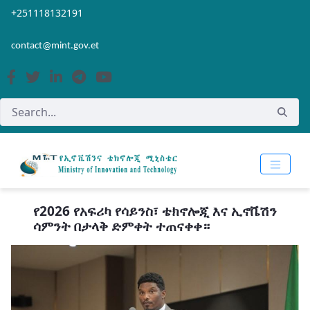
Skip to Main Content
Open Accessibility Menu
+251118132191
contact@mint.gov.et
የ2026 የአፍሪካ የሳይንስ፣ ቴክኖሎጂ እና ኢኖቬሽን
ሳምንት በታላቅ ድምቀት ተጠናቀቀ።