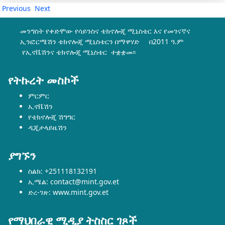
Previous
Next
መንግስት የቀድሞው የሳይንስና ቴክኖሎጂ ሚኒስቴር እና የመገናኛና
ኢንፎርሜሽን ቴክኖሎጂ ሚኒስቴርን በማዋሃድ በ2011 ዓ.ም
የኢኖቬሽንና ቴክኖሎጂ ሚኒስቴር ተቋቋመ፡፡
የትኩረት መስኮች
ምርምር
ኢኖቬሽን
የቴክኖሎጂ ሽግግር
ዲጂታላይዜሽን
ያግኙን
ስልክ: +251118132191
ኢሜል: contact@mint.gov.et
ድረ-ገጽ: www.mint.gov.et
የማህበራዊ ሚዲያ ትስስር ገጾች