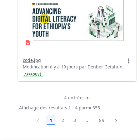
code.jpg
Modification il y a 19 jours par Denber Getahun.
APPROUVÉ
4 entrées
Par page
Affichage des résultats 1 - 4 parmi 355.
1
2
3
...
89
Page
Page
Page
Pages intermédiaires Ut
Page