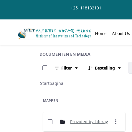
Overslaan en naar hoofdinhoud gaan
+251118132191
Home
About Us
DOCUMENTEN EN MEDIA
0 van 355 Artikelen geselecteerd
Filter
Bestelling
Startpagina
MAPPEN
Provided by Liferay