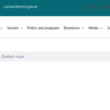
contact@mint.gov.et
Sectors
Policy and programs
Resources
Media
A