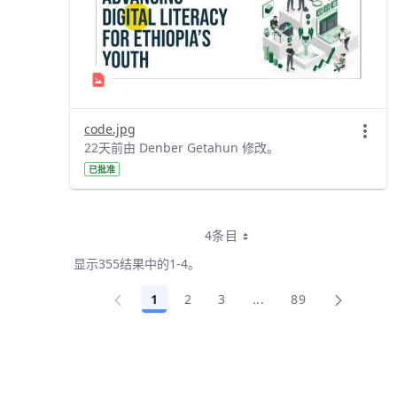
code.jpg
22天前由 Denber Getahun 修改。
已批准
4条目
每页
显示355结果中的1-4。
1
2
3
...
89
页面
页面
页面
中间页面 使用 TAB 键
页面