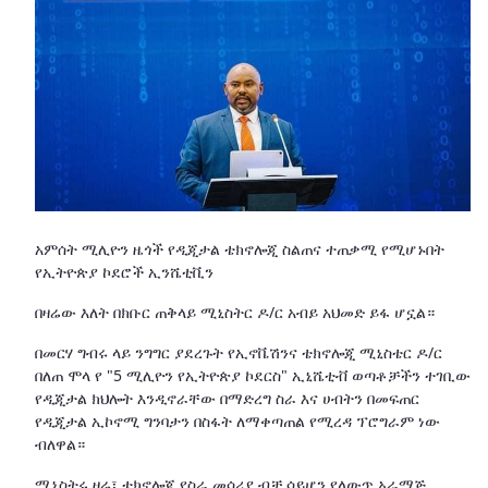
አምሰት ሚሊዮን ዜጎች የዲጂታል ቴክኖሎጂ ስልጠና ተጠቃሚ የሚሆኑበት
የኢትዮጵያ ኮደሮች ኢንሼቲቪን
በዛሬው እለት በክቡር ጠቅላይ ሚኒስትር ዶ/ር አብይ አህመድ ይፋ ሆኗል።
በመርሃ ግብሩ ላይ ንግግር ያደረጉት የኢኖቬሽንና ቴክኖሎጂ ሚኒስቴር ዶ/ር
በለጠ ሞላ የ "5 ሚሊዮን የኢትዮጵያ ኮደርስ" ኢኒሼቲቭ ወጣቶቻችን ተገቢው
የዲጂታል ክህሎት እንዲኖራቸው በማድረግ ስራ እና ሀብትን በመፍጠር
የዲጂታል ኢኮኖሚ ግንባታን በስፋት ለማቀጣጠል የሚረዳ ፕሮግራም ነው
ብለዋል።
ሚኒስትሩ ዛሬ፣ ቴክኖሎጂ የስራ መሳሪያ ብቻ ሳይሆን የለውጥ አራማጅ