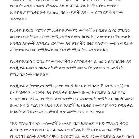
የሆነበት አዲስ የዘመን ምዕራፍ ላይ ደርሰናል ያሉት ሚኒስትሩ የነገዋን
ኢትዮጵያ የሚቀርፁት የፈጠራ ባለሙያዎች እና ተመራማሪዎች ናቸው
ብለዋል።።
የኢትዮ ኮደርስ ፕሮግራም ኢትዮጵያውያን ወጣቶችን በዲጂታል ስነ ምህዳሩ
ውስጥ በንቃት እንዲሳተፉ የሚያስችላቸውን ክህሎትና እውቀት በማስታጠቅ
አዳዲስ እድሎች እንዲፈጠርላቸው እና ሀገራችን በቴክኖሎጂው መስክ ወደፊት
እንድትገሰግስ በር የሚከፍት መሆኑንም ሚንስትሩ አንስተዋል።
የኢትዮኮደርስ ፕሮግራም ወጣቶቻችንን ለማብቃት፣ ፈጠራን ለማጎልበት እና
የዲጂታል ዘመንን ግዙፍ አቅም ለመጠቀም መንግስት ያለውን ቁርጠኝነት
የሚያሳይ ነው ብለዋል።
የዲጂታል ኢትዮጵያን ለማረጋገጥ ወሳኝ ከሆኑት መሰረቶች አንዱ የዲጂታል
ስነ ምህዳሩን መገንባት እና የዲጂታል ክህሎት በመሆኑ በዲጂታል ኢኮኖሚ
ግንባታ ውስጥ ከኢኮኖሚው ለመጠቀም ሆነ አገልግሎት ለማቅረብ ወሳኝ መነሻ
በመሆኑ የ 5 ሚሊየን የኢትዮጵያ ኮደሮች ኢኒሼቲቨ የወጣቶቻችንን የዲጂታል
ክህሎት ለማሳደግ አንዱ ምላሽ ሆኖ መምጣቱን ተናግረዋል።
"ኮድ ማድረግ የኮድ መስመሮችን መጻፍ ብቻ አይደለም። ኮድ ማድረግ ችግር
ፈቺ፣ ሂሳዊ አስተሳሰብ እና ፈጠራ ነው።"ያሉት ሚኒስትሩ ወጣቶቻችን
የኮዲንግ ክህሎት እንዲኖራቸው ስናደርግ ሰፊ ወደ ሆነው የዲጂታል አለም በልበ