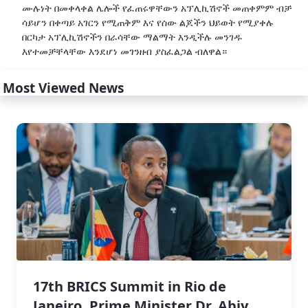
ሙሉነት በመቀላቀል ሌሎች የፈጠሩዋቸውን አፕሊኪሽኖች መጠቀምም ብቻ
ሳይሆን በቀጣይ አገርን የሚጠቅም እና የሰው ልጆችን ህይወት የሚያቀሉ
በርካታ አፕሊኪሽኖችን በራሳቸው ማልማት እንዲችሉ መንገዱ
እየተመቻቸላቸው እንደሆነ መገንዘብ ያስፈልጋል ብለዋል።
Most Viewed News
17th BRICS Summit in Rio de
Janeiro, Prime Minister Dr. Abiy