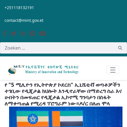
Overslaan en naar hoofdinhoud gaan
+251118132191
contact@mint.gov.et
የ "5 ሚሊዮን የኢትዮጵያ ኮደርስ" ኢኒሼቲቭ ወጣቶቻችን
ተገቢው የዲጂታል ክህሎት እንዲኖራቸው በማድረግ ስራ እና
ሀብትን በመፍጠር የዲጂታል ኢኮኖሚ ግንባታን በስፋት
ለማቀጣጠል የሚረዳ ፕሮግራም ነው።ዶ/ር በለጠ ሞላ