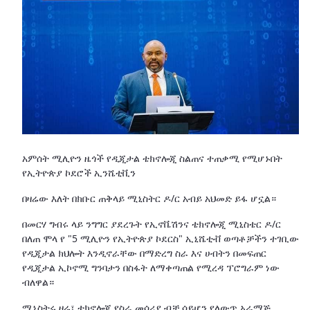
አምሰት ሚሊዮን ዜጎች የዲጂታል ቴክኖሎጂ ስልጠና ተጠቃሚ የሚሆኑበት
የኢትዮጵያ ኮደሮች ኢንሼቲቪን
በዛሬው እለት በክቡር ጠቅላይ ሚኒስትር ዶ/ር አብይ አህመድ ይፋ ሆኗል።
በመርሃ ግብሩ ላይ ንግግር ያደረጉት የኢኖቬሽንና ቴክኖሎጂ ሚኒስቴር ዶ/ር
በለጠ ሞላ የ "5 ሚሊዮን የኢትዮጵያ ኮደርስ" ኢኒሼቲቭ ወጣቶቻችን ተገቢው
የዲጂታል ክህሎት እንዲኖራቸው በማድረግ ስራ እና ሀብትን በመፍጠር
የዲጂታል ኢኮኖሚ ግንባታን በስፋት ለማቀጣጠል የሚረዳ ፕሮግራም ነው
ብለዋል።
ሚኒስትሩ ዛሬ፣ ቴክኖሎጂ የስራ መሳሪያ ብቻ ሳይሆን የለውጥ አራማጅ