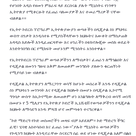
የሆነበት አዲስ የዘመን ምዕራፍ ላይ ደርሰናል ያሉት ሚኒስትሩ የነገዋን
ኢትዮጵያ የሚቀርፁት የፈጠራ ባለሙያዎች እና ተመራማሪዎች ናቸው
ብለዋል።።
የኢትዮ ኮደርስ ፕሮግራም ኢትዮጵያውያን ወጣቶችን በዲጂታል ስነ ምህዳሩ
ውስጥ በንቃት እንዲሳተፉ የሚያስችላቸውን ክህሎትና እውቀት በማስታጠቅ
አዳዲስ እድሎች እንዲፈጠርላቸው እና ሀገራችን በቴክኖሎጂው መስክ ወደፊት
እንድትገሰግስ በር የሚከፍት መሆኑንም ሚንስትሩ አንስተዋል።
የኢትዮኮደርስ ፕሮግራም ወጣቶቻችንን ለማብቃት፣ ፈጠራን ለማጎልበት እና
የዲጂታል ዘመንን ግዙፍ አቅም ለመጠቀም መንግስት ያለውን ቁርጠኝነት
የሚያሳይ ነው ብለዋል።
የዲጂታል ኢትዮጵያን ለማረጋገጥ ወሳኝ ከሆኑት መሰረቶች አንዱ የዲጂታል
ስነ ምህዳሩን መገንባት እና የዲጂታል ክህሎት በመሆኑ በዲጂታል ኢኮኖሚ
ግንባታ ውስጥ ከኢኮኖሚው ለመጠቀም ሆነ አገልግሎት ለማቅረብ ወሳኝ መነሻ
በመሆኑ የ 5 ሚሊየን የኢትዮጵያ ኮደሮች ኢኒሼቲቨ የወጣቶቻችንን የዲጂታል
ክህሎት ለማሳደግ አንዱ ምላሽ ሆኖ መምጣቱን ተናግረዋል።
"ኮድ ማድረግ የኮድ መስመሮችን መጻፍ ብቻ አይደለም። ኮድ ማድረግ ችግር
ፈቺ፣ ሂሳዊ አስተሳሰብ እና ፈጠራ ነው።"ያሉት ሚኒስትሩ ወጣቶቻችን
የኮዲንግ ክህሎት እንዲኖራቸው ስናደርግ ሰፊ ወደ ሆነው የዲጂታል አለም በልበ