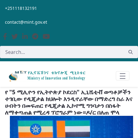
Skip to Main Content
+251118132191
contact@mint.gov.et
የ "5 ሚሊዮን የኢትዮጵያ ኮደርስ" ኢኒሼቲቭ ወጣቶቻችን
ተገቢው የዲጂታል ክህሎት እንዲኖራቸው በማድረግ ስራ እና
ሀብትን በመፍጠር የዲጂታል ኢኮኖሚ ግንባታን በስፋት
ለማቀጣጠል የሚረዳ ፕሮግራም ነው።ዶ/ር በለጠ ሞላ