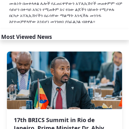
ሙሉነት በመቀላቀል ሌሎች የፈጠሩዋቸውን አፕሊኪሽኖች መጠቀምም ብቻ
ሳይሆን በቀጣይ አገርን የሚጠቅም እና የሰው ልጆችን ህይወት የሚያቀሉ
በርካታ አፕሊኪሽኖችን በራሳቸው ማልማት እንዲችሉ መንገዱ
እየተመቻቸላቸው እንደሆነ መገንዘብ ያስፈልጋል ብለዋል።
Most Viewed News
17th BRICS Summit in Rio de
Janeiro, Prime Minister Dr. Abiy