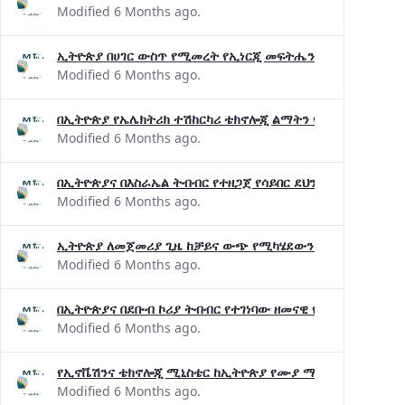
Modified 6 Months ago.
ኢትዮጵያ በሀገር ውስጥ የሚመረት የኢነርጂ መፍትሔን ለማረጋገጥ እየሠራ
Modified 6 Months ago.
በኢትዮጵያ የኤሌክትሪክ ተሽከርካሪ ቴክኖሎጂ ልማትን የሚያፋጥን የምርምር
Modified 6 Months ago.
በኢትዮጵያና በእስራኤል ትብብር የተዘጋጀ የሳይበር ደህንነት አውደ ጥናት ተ
Modified 6 Months ago.
ኢትዮጵያ ለመጀመሪያ ጊዜ ከቻይና ውጭ የሚካሄደውን ግዙፉን የዓለም አቀፍ 
Modified 6 Months ago.
በኢትዮጵያና በደቡብ ኮሪያ ትብብር የተገነባው ዘመናዊ የኢንፎርሜሽን ተደራ
Modified 6 Months ago.
የኢኖቬሽንና ቴክኖሎጂ ሚኒስቴር ከኢትዮጵያ የሙያ ማህበራት ሕብረት ጋ
Modified 6 Months ago.