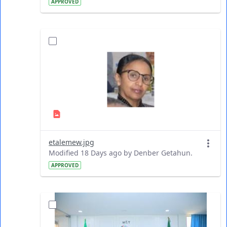
APPROVED
etalemew.jpg
Modified 18 Days ago by Denber Getahun.
APPROVED