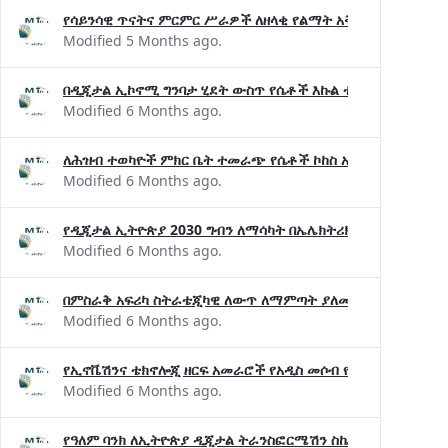
የሳይንሳዊ ጥናትና ምርምር ሥራዎች ለዘላቂ የልማት አቅጣጫ መፍትሔ 
Modified 5 Months ago.
በዲጂታል ኢኮኖሚ ግንባታ ሂደት ውስጥ የሴቶች እኩል ተጠቃሚነትን የሚያረ
Modified 6 Months ago.
ለሕዝብ ተወካዮች ምክር ቤት ተመራጭ የሴቶች ኮከስ አባላት በዲጂታል ኢት
Modified 6 Months ago.
የዲጂታል ኢትዮጵያ 2030 ግብን ለማሳካት በኤሌክትሪክ ኃይል ቴክኖሎጂዎች
Modified 6 Months ago.
በምስራቅ አፍሪካ ስትራቴጂካዊ ለውጥ ለማምጣት ያለመው የባዮቴክኔት (Bio
Modified 6 Months ago.
የኢኖቬሽንና ቴክኖሎጂ ዘርፍ አመራሮች የአዲስ መሶብ የአንድ ማዕከል ዲጂታ
Modified 6 Months ago.
የዓለም ባንክ ለኢትዮጵያ ዲጂታል ትራንስፎርሜሽን ስኬት እያበረከተ ያለው 