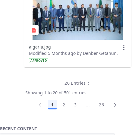
algeria.jpg
Modified 5 Months ago by Denber Getahun.
APPROVED
20 Entries
Per Page
Showing 1 to 20 of 501 entries.
1
2
3
...
26
Page
Page
Page
Intermediate Pages Us
Page
RECENT CONTENT