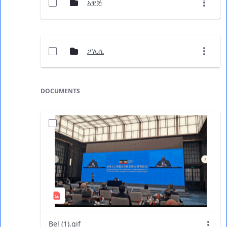
አዋጅ
ፖሊሲ
DOCUMENTS
Bel (1).gif