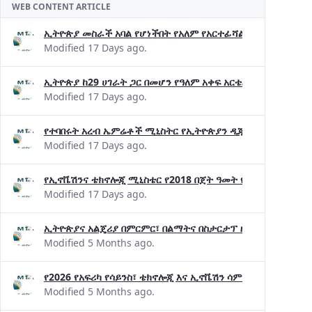
WEB CONTENT ARTICLE
ኢትዮጵያ መስራች አባል የሆነችበት የአለም የአርተፊሻል ኢንተሊጀንስ የትብብር 
Modified 17 Days ago.
ኢትዮጵያ ከ29 ሀገራት ጋር በመሆን የዓለም አቀፍ አርቴፊሻል ኢንተለጀን
Modified 17 Days ago.
የተባበሩት አረብ ኤምሬቶች ሚኒስትር የኢትዮጵያን ዲጂታል ስኬት አድንቀ
Modified 17 Days ago.
የኢኖቬሽንና ቴክኖሎጂ ሚኒስቴር የ2018 በጀት ዓመት የዕቅድ አፈጻጸምና
Modified 17 Days ago.
ኢትዮጵያና አልጄሪያ በምርምር፣ በልማትና በስታርታፕ ዘርፎች በጋራ ለመስ
Modified 5 Months ago.
የ2026 የአፍሪካ የሳይንስ፣ ቴክኖሎጂ እና ኢኖቬሽን ሳምንት በታላቅ ድምቀ
Modified 5 Months ago.