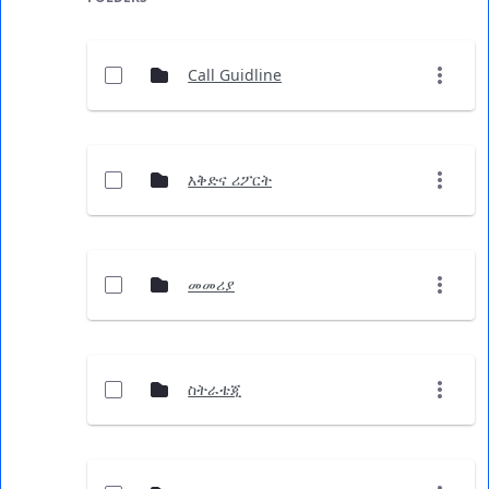
Call Guidline
እቅድና ሪፖርት
መመሪያ
ስትራቴጂ