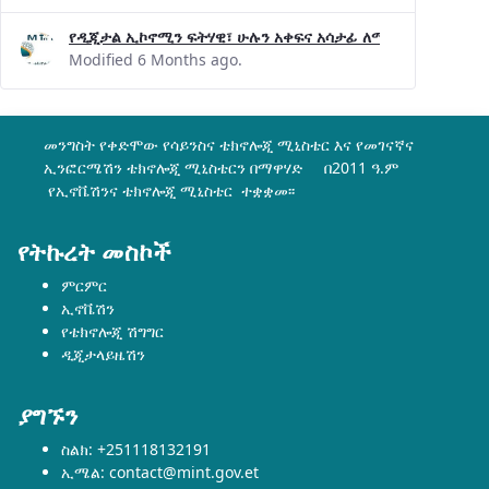
የዲጂታል ኢኮኖሚን ፍትሃዊ፣ ሁሉን አቀፍና አሳታፊ ለማድረግ በሳይንስ፣ ቴክ
Modified 6 Months ago.
መንግስት የቀድሞው የሳይንስና ቴክኖሎጂ ሚኒስቴር እና የመገናኛና
ኢንፎርሜሽን ቴክኖሎጂ ሚኒስቴርን በማዋሃድ በ2011 ዓ.ም
የኢኖቬሽንና ቴክኖሎጂ ሚኒስቴር ተቋቋመ፡፡
የትኩረት መስኮች
ምርምር
ኢኖቬሽን
የቴክኖሎጂ ሽግግር
ዲጂታላይዜሽን
ያግኙን
ስልክ: +251118132191
ኢሜል: contact@mint.gov.et