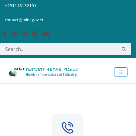
Skip to Main Content
Open Accessibility Menu
+251118132191
contact@mint.gov.et