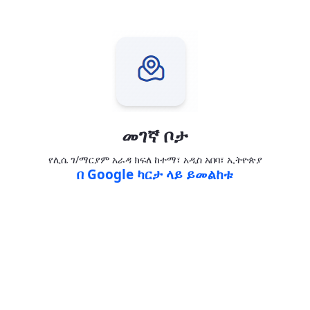
መገኛ ቦታ
የሊሴ ገ/ማርያም አራዳ ክፍለ ከተማ፣ አዲስ አበባ፣ ኢትዮጵያ
በ Google ካርታ ላይ ይመልከቱ