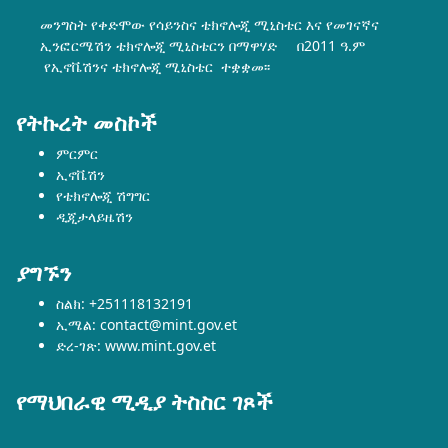
መንግስት የቀድሞው የሳይንስና ቴክኖሎጂ ሚኒስቴር እና የመገናኛና
ኢንፎርሜሽን ቴክኖሎጂ ሚኒስቴርን በማዋሃድ በ2011 ዓ.ም
የኢኖቬሽንና ቴክኖሎጂ ሚኒስቴር ተቋቋመ፡፡
የትኩረት መስኮች
ምርምር
ኢኖቬሽን
የቴክኖሎጂ ሽግግር
ዲጂታላይዜሽን
ያግኙን
ስልክ: +251118132191
ኢሜል: contact@mint.gov.et
ድረ-ገጽ: www.mint.gov.et
የማህበራዊ ሚዲያ ትስስር ገጾች