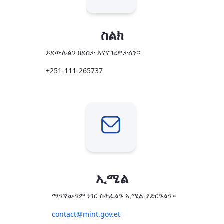
ስልክ
ይደውሉልን በደስታ እናናግረዎታለን።
+251-111-265737
ኢሜል
ማንኛውንም ነገር ስትፈልጉ ኢሜል ያድርጉልን።
contact@mint.gov.et