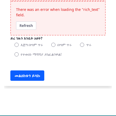
There was an error when loading the "rich_text"
field.
Refresh
ድረ ገጹን እንዴት አዩት?
እጅግ በጣም ጥሩ
በጣም ጥሩ
ጥሩ
የተወሰነ ማሻሻያ ያስፈልገዋል!
ድረ ገጹን እንዴት አዩት?
መልዕክቱን ይላኩ