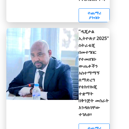
ተጨማሪ
ያንብቡ
“ዲጂታል
ኢትዮጵያ 2025”
ስትራቴጂ
በመተግበር
የተመዘገቡ
ውጤቶችን
አስተማማኝ
ለማድረግ
የቴክኖሎጂ
ተቋማት
በቅንጅት መስራት
እንዳለባቸው
ተገለፀ፡፡
ተጨማሪ