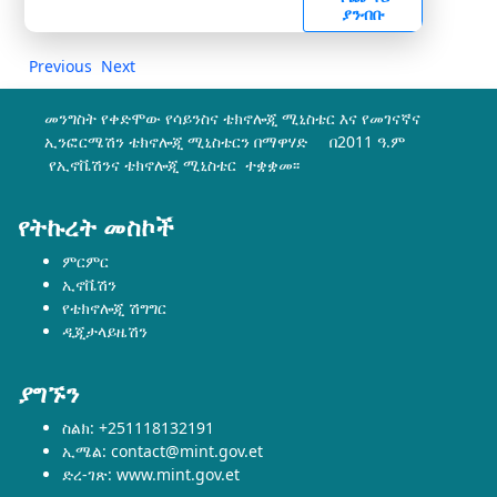
ያንብቡ
Previous
Next
መንግስት የቀድሞው የሳይንስና ቴክኖሎጂ ሚኒስቴር እና የመገናኛና
ኢንፎርሜሽን ቴክኖሎጂ ሚኒስቴርን በማዋሃድ በ2011 ዓ.ም
የኢኖቬሽንና ቴክኖሎጂ ሚኒስቴር ተቋቋመ፡፡
የትኩረት መስኮች
ምርምር
ኢኖቬሽን
የቴክኖሎጂ ሽግግር
ዲጂታላይዜሽን
ያግኙን
ስልክ: +251118132191
ኢሜል: contact@mint.gov.et
ድረ-ገጽ: www.mint.gov.et