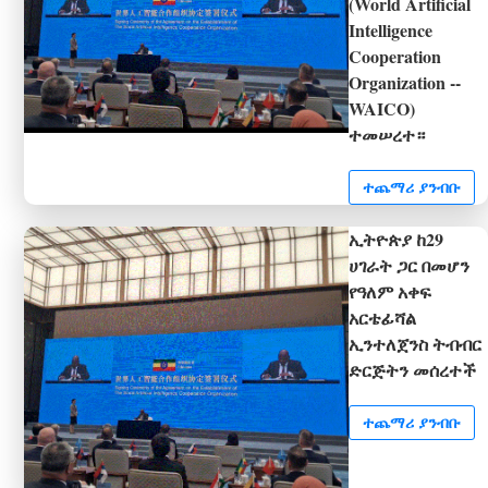
(World Artificial
Intelligence
Cooperation
Organization --
WAICO)
ተመሠረተ።
ተጨማሪ ያንብቡ
ኢትዮጵያ ከ29
ሀገራት ጋር በመሆን
የዓለም አቀፍ
አርቴፊሻል
ኢንተለጀንስ ትብብር
ድርጅትን መሰረተች
ተጨማሪ ያንብቡ