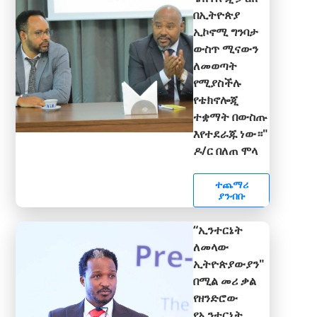
በኢትዮጵያ
ኢኮኖሚ ግንባታ
ውስጥ ሚናውን
ለመወጣት
የሚያስችሉ
የቴክኖሎጂ
ተቋማት በውስጡ
እየተደራጁ ነው።"
ዶ/ር በለጠ ሞላ
ተጨማሪ
ያንብቡ
“ኢንተርኔት
ለመላው
ኢትዮጵያውያን"
በሚል መሪ ቃል
የዘንድሮው
የኢንተርኔት