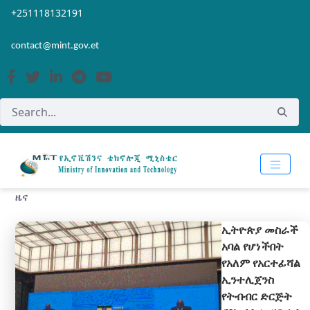
Skip to Main Content
Open Accessibility Menu
+251118132191
contact@mint.gov.et
ዜና
ኢትዮጵያ መስራች
አባል የሆነችበት
የአለም የአርተፊሻል
ኢንተሊጀንስ
የትብብር ድርጅት