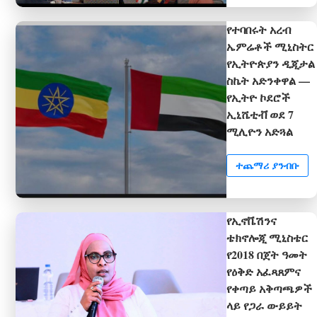
የተባበሩት አረብ
ኤምሬቶች ሚኒስትር
የኢትዮጵያን ዲጂታል
ስኬት አድንቀዋል —
የኢትዮ ኮደሮች
ኢኒሼቲቭ ወደ 7
ሚሊዮን አድጓል
ተጨማሪ ያንብቡ
የኢኖቬሽንና
ቴክኖሎጂ ሚኒስቴር
የ2018 በጀት ዓመት
የዕቅድ አፈጻጸምና
የቀጣይ አቅጣጫዎች
ላይ የጋራ ውይይት