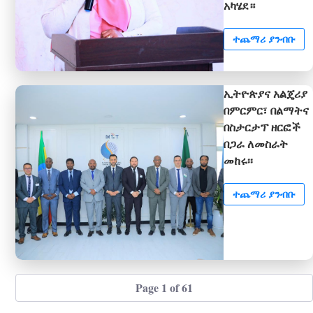
አካሄደ።
ተጨማሪ ያንብቡ
ኢትዮጵያና አልጄሪያ
በምርምር፣ በልማትና
በስታርታፕ ዘርፎች
በጋራ ለመስራት
መከሩ፡፡
ተጨማሪ ያንብቡ
Page 1 of 61