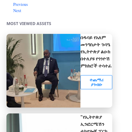
Previous
Next
MOST VIEWED ASSETS
በዱባይ የአለም
መንግስታት ጉባዔ
የኢትዮጵያ ልዑክ
በተለያዩ የጎንዮሽ
ምክክሮች ተሳተፈ
ተጨማሪ
ያንብቡ
"የኢትዮጵያ
ኢንፎርሜሽን
ቴክኖሎጂ ፓርክ