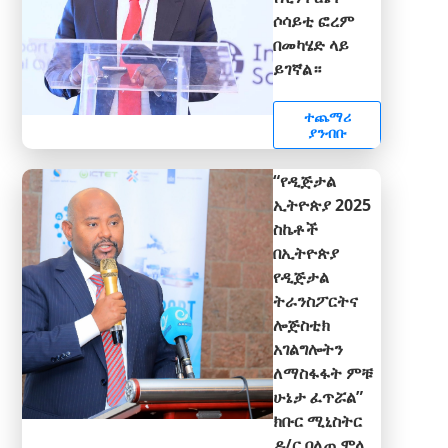
ሶሳይቲ ፎረም
በመካሄድ ላይ
ይገኛል።
ተጨማሪ
ያንብቡ
“የዲጅታል
ኢትዮጵያ 2025
ስኬቶች
በኢትዮጵያ
የዲጅታል
ትራንስፖርትና
ሎጅስቲክ
አገልግሎትን
ለማስፋፋት ምቹ
ሁኔታ ፈጥሯል”
ክቡር ሚኒስትር
ዶ/ር በለጠ ሞላ