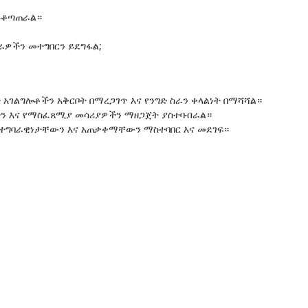
 ይቆጣጠራል።
ራዎችን መተግበርን ይደግፋል;
ገልግሎቶችን አቅርቦት በማረጋገጥ እና የንግድ ስራን ቀላልነት በማሻሻል።
ን እና የማስፈጸሚያ መሳሪያዎችን ማዘጋጀት ያስተባብራል።
ይ ተግባራዊነታቸውን እና አጠቃቀማቸውን ማስተባበር እና መደገፍ።