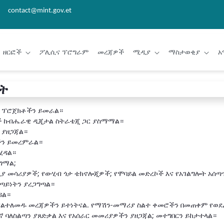
contact@mint.gov.et
ዘርፎች
ፖሊሲና ፕሮግራም
መረጃዎች
ሚዲያ
ማስታወቂያ
አ
ት
ና ፕሮጀክቶችን ይመራል።
ች ከብሔራዊ ዲጂታል ስትራቴጂ ጋር ያስማማል።
 ያዘጋጃል።
ችን ይመረምራል።
ሂዳል።
ግማል;
ያ መሳሪያዎች; የውሂብ ጎታ ቴክኖሎጂዎች; የሞባይል መድረኮች እና የአገልግሎት አሰጣ
ቀጣይነትን ያረጋግጣል።
ዳል።
ልተለመዱ መረጃዎችን ይተነትናል. የማሽን-መማሪያ ስልተ ቀመሮችን በመጠቀም የወደ
 ባለስልጣን ያጸድቃል እና የአሰራር መመሪያዎችን ያዘጋጃል; መተግበርን ይከታተላል።