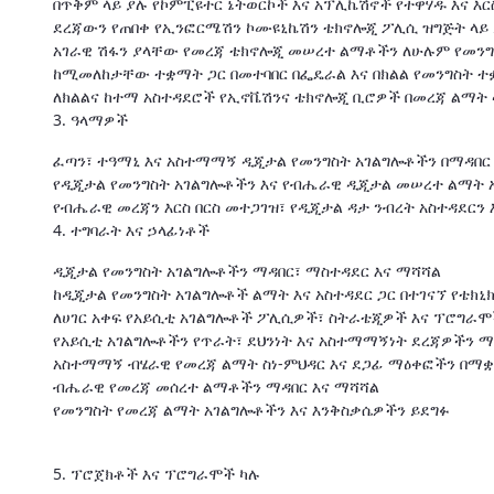
በጥቅም ላይ ያሉ የኮምፒዩተር ኔትወርኮች እና አፕሊኬሽኖች የተዋሃዱ እና እ
ደረጃውን የጠበቀ የኢንፎርሜሽን ኮሙዩኒኬሽን ቴክኖሎጂ ፖሊሲ ዝግጅት ላይ 
አገራዊ ሽፋን ያላቸው የመረጃ ቴክኖሎጂ መሠረተ ልማቶችን ለሁሉም የመን
ከሚመለከታቸው ተቋማት ጋር በመተባበር በፌዴራል እና በክልል የመንግስት ተቋ
ለክልልና ከተማ አስተዳደሮች የኢኖቬሽንና ቴክኖሎጂ ቢሮዎች በመረጃ ልማት ላ
3. ዓላማዎች
ፈጣን፣ ተዓማኒ እና አስተማማኝ ዲጂታል የመንግስት አገልግሎቶችን በማዳበር 
የዲጂታል የመንግስት አገልግሎቶችን እና የብሔራዊ ዲጂታል መሠረተ ልማት 
የብሔራዊ መረጃን እርስ በርስ መተጋገዝ፣ የዲጂታል ዳታ ንብረት አስተዳደርን
4. ተግባራት እና ኃላፊነቶች
ዲጂታል የመንግስት አገልግሎቶችን ማዳበር፣ ማስተዳደር እና ማሻሻል
ከዲጂታል የመንግስት አገልግሎቶች ልማት እና አስተዳደር ጋር በተገናኘ የቴክኒክ
ለሀገር አቀፍ የአይሲቲ አገልግሎቶች ፖሊሲዎች፣ ስትራቴጂዎች እና ፕሮግራ
የአይሲቲ አገልግሎቶችን የጥራት፣ ደህንነት እና አስተማማኝነት ደረጃዎችን 
አስተማማኝ ብሄራዊ የመረጃ ልማት ስነ-ምህዳር እና ደጋፊ ማዕቀፎችን በማቋ
ብሔራዊ የመረጃ መሰረተ ልማቶችን ማዳበር እና ማሻሻል
የመንግስት የመረጃ ልማት አገልግሎቶችን እና እንቅስቃሴዎችን ይደግፉ
5. ፕሮጀክቶች እና ፕሮግራሞች ካሉ