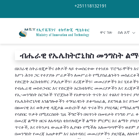
Skip to Main Content
Open Accessibility Menu
+251118132191
ዋና ገጽ
ስለ እኛ
ብሔራዊ የኤሌክትሮኒክስ መንግስት ልማ
በአገራዊ ስትራቴጂዎችና ዕቅዶች ላይ ተመስርተው የተነደፉ ፕሮግራሞችን እ
ከሥነ ሕንፃ ጋር የተያያዙ ሥራዎችን ለመሥራት የሚያስፈልጉትን መስፈርቶ
የድርጅት አርክቴክቸር ፖሊሲዎችን፣ ደረጃዎችን፣ መመሪያዎችን እና ሂደቶችን
የብሔራዊ መስተጋብር እና የድርጅት አርክቴክቸር መመሪያዎችን እና ደረጃዎ
የኢ-መንግስት ስርዓቶች ፕሮጀክቶች የአዋጭነት ጥናት እና ተፅእኖ ትንተና ያካ
የኤሌክትሮኒካዊ አገልግሎቶችን ተግባራዊነት ይቆጣጠራል, ይደግፋል እና ይገመ
በዘመናዊ እና ወቅታዊ ዲጂታል መድረኮች ላይ ጥናቶችን ያካሂዳል; የማስፈጸሚ
የሳይበር ጥቃት በሚደርስበት ጊዜ ችግሮችን በፍጥነት በመፍታት የንግድ ሥራ 
በመረጃ ልማት ዘርፍ ለአዳዲስ ቴክኖሎጂዎች ልማት ምርምር እና ልማት ያካሂ
ጥናቶች, እና የትንታኔ ውጤቶችን ሊያዛቡ የሚችሉ አለመጣጣሞችን ወይም ያ
በመንግስት የመረጃ አጠቃቀም እና አስተዳደር መመሪያዎችን ያዘጋጃል, ለከፍተኛ