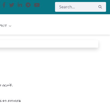
ማርኛ
ጥ ሰርጦች.
ፊቱን ይተነብያል