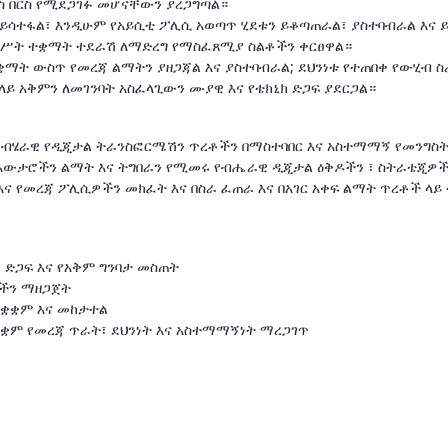
ርስ በርስ የሚደጋገፉ መሆናቸውን ያረጋግጣል።
ይሳተፋል፣ እንዲሁም የአይሲቲ ፖሊሲ አወጣጥ ሂደቱን ይቆጣጠራል፣ ያስተባብራል እና
ግሥት ተቋማት ተደራሽ ለማድረግ የማስፈጸሚያ ስልቶችን ቀርፀዋል።
ማት ውስጥ የመረጃ ልማትን ያዘጋጃል እና ያስተባብራል; ደህንነቱ የተጠበቀ የውሂብ ስ
ይ አቅምን ለመገንባት አስፈላጊውን ሙያዊ እና የቴክኒክ ድጋፍ ያደርጋል።
ብሄራዊ የዲጂታል ትራንስፎርሜሽን ጥረቶችን በማስተባበር እና አስተማማኝ የመንግስት አ
አውታሮችን ልማት እና ትግበራን የሚመሩ የብሔራዊ ዲጂታል ዕቅዶችን ፣ ስትራቴጂዎች
 እና የመረጃ ፖሊሲዎችን መክፈት እና በስራ ፈጠራ እና በአገር አቀፍ ልማት ጥረቶች ላ
 ድጋፍ እና የአቅም ግንባታ መስጠት
ሞችን ማዘጋጀት
ማቋቋም እና መከታተል
ቋም የመረጃ ጥራት፣ ደህንነት እና አስተማማኝነት ማረጋገጥ