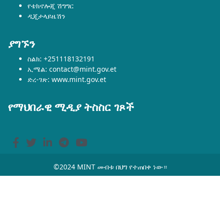
የቴክኖሎጂ ሽግግር
ዲጂታላይዜሽን
ያግኙን
ስልክ: +251118132191
ኢሜል: contact@mint.gov.et
ድረ-ገጽ: www.mint.gov.et
የማህበራዊ ሚዲያ ትስስር ገጾች
©2024 MINT መብቱ በህግ የተጠበቀ ነው።
ከእርምጃ ወደ ሩጫ