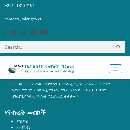
Skip to Main Content
Open Accessibility Menu
+251118132191
contact@mint.gov.et
መንግስት የቀድሞው የሳይንስና ቴክኖሎጂ ሚኒስቴር እና የመገናኛና
ኢንፎርሜሽን ቴክኖሎጂ ሚኒስቴርን በማዋሃድ በ2011 ዓ.ም
የኢኖቬሽንና ቴክኖሎጂ ሚኒስቴር ተቋቋመ፡፡
የትኩረት መስኮች
ምርምር
ኢኖቬሽን