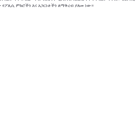
 የፖሊሲ ምክሮችን እና አጋርነቶችን ለማቅረብ ያለመ ነው።