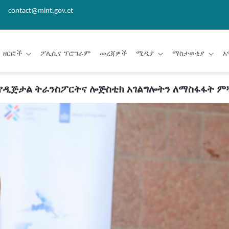
contact@mint.gov.et
ዘርፎች
ፖሊሲና ፕሮግራም
መረጃዎች
ሚዲያ
ማስታወቂያ
አ
የዲጅታል ትራንስፖርትና ሎጅስቲክ አገልግሎትን ለማስፋፋት ምቹ 