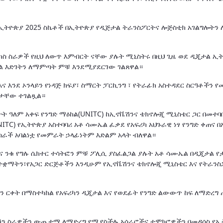
 ኢትዮጵያ 2025 ስኬቶች በኢትዮጵያ የዲጅታል ትራንስፖርትና ሎጅስቲክ አገልግሎትን
ስ ስራዎች የዚህ ለውጥ እምብርት ናቸው ያሉት ሚኒስትሩ በዚህ ጊዜ ወደ ዲጂታል ኢት
ታል እድገትን ለማምጣት ምቹ እንደሚያደርገው ገልጸዋል።
እንደ ኦንላይን የነዳጅ ክፍያ፣ ስማርት ፓርኪንግ ፣ የትራፊክ አስተዳደር ስርዓቶችን የ
ታቸው ተገልጿል።
መንግስታት ዓለም አቀፍ የንግድ ማዕከል(UNITC) ከኢኖቬሽንና ቴክኖሎጂ ሚኒስቴር ጋር በመተባ
ITC) የኢትዮጵያ አስተባባሪ አቶ ሳሙኤል ፈቃደ የአፍሪካ አህጉራዊ ነፃ የንግድ ቀጠና በ
ስራች አባልነቷ የመምራት ኃላፊነትም እድልም አላት ብለዋል።
 ንቁ የግሉ ሴክተር ተሳትፎን ምቹ ፖሊሲ ያስፈልጋል ያሉት አቶ ሳሙኤል በዲጂታል የ
 ተቋማትን፣የአጋር ድርጅቶችን እንዲሁም የኢኖቬሽንና ቴክኖሎጂ ሚኒስቴር እና የትራንስ
ን ርቀት በማስተካከል የአፍሪካን ዲጂታል እና የወደፊት የንግድ ልውውጥ ከፍ ለማድረግ 
ሜሽን ስራዎችን ውጤታማ ለማድረግ የሚያስችሉ አሰራሮችና ተሞክሮዎችን በመዳሰስ የኢ