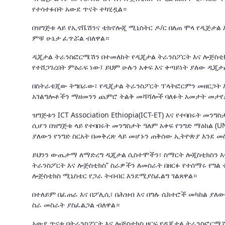
የተሳተፉበት አውደ ጥናት ተካሂዷል።
በዝግጅቱ ላይ የኢኖቬሽንና ቴክኖሎጂ ሚኒስትር ዶ/ር በለጠ ሞላ የዲጅታል
ምቹ ሁኔታ ፈጥሯል ብለዋል።
ዲጂታል ትራንስፎርሜሽን በተመለከት የዲጂታል ትራንስፖርት እና ሎጅስቲክ
የተሸጋገረበት ምዕራፍ ነው፤ ይህም ሁሉን አቀፍ እና ቀጣይነት ያለው ዲጂ
በስትራቴጂው ትግበራው፣ የዲጂታል ትራንስፖርት ፕላትፎርምን መዘርጋት እና 
አገልግሎቶችን ማዘመንን ጨምሮ ትልቅ መሻሻሎች ባለፉት አመታት መታየ
ዝግጅቱን ICT Association Ethiopia(ICT-ET) እና የተባበሩት 
ሲሆን በዝግጅቱ ላይ የተባበሩት መንግስታት ዓለም አቀፍ የንግድ ማዕከል (UN
ያለውን የንግድ ስርአት በመቅረጽ ላይ መሆኑን ጠቅሰው ኢትዮጵያ እንደ መ
ይህንን ውጤታማ ለማድረግ ዲጂታል ሲስተሞችን፣ ስማርት ሎጂስቲክስን እና
ትራንስፖርት እና ሎጅስቲክስ” ስራዎችን ለመስራት በዘርፉ የተሰማሩ የግል
ሎጅስቲክስ ሚኒስቴር የጋራ ትብብር እንደሚያስፈልግ ገልጸዋል።
በተለይም በፈጠራ እና በፖሊሲ፣ በሕዝብ እና በግሉ ሴክተሮች መካከል ያለው
ስራ መስራት ያስፈልጋል ብለዋል።
አውደ ጥናቱ በትራንስፖርት እና ሎጅስቲክስ ዘርፍ የዲጂታል ትራንስፎር