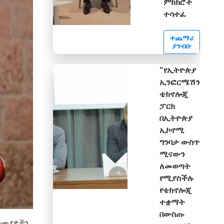
ምክክሮች
ተሳተፈ
ተጨማሪ
ያንብቡ
"የኢትዮጵያ
ኢንፎርሜሽን
ቴክኖሎጂ
ፓርክ
በኢትዮጵያ
ኢኮኖሚ
ግንባታ ውስጥ
ሚናውን
ለመወጣት
የሚያስችሉ
የቴክኖሎጂ
ተቋማት
በውስጡ
ባለሙያዎችን