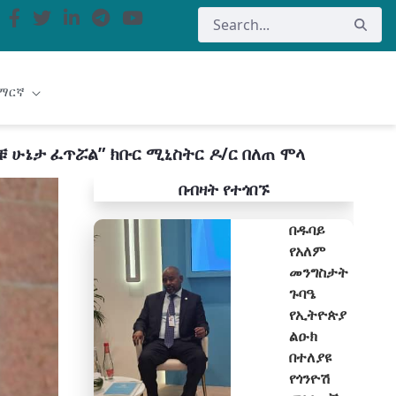
ማርኛ
ሁኔታ ፈጥሯል” ክቡር ሚኒስትር ዶ/ር በለጠ ሞላ
በብዛት የተጎበኙ
በዱባይ
የአለም
መንግስታት
ጉባዔ
የኢትዮጵያ
ልዑክ
በተለያዩ
የጎንዮሽ