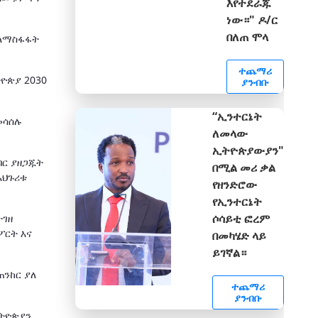
እየተደራጁ
ነው።" ዶ/ር
በለጠ ሞላ
 ለማስፋፋት
ተጨማሪ
ዮጵያ 2030
ያንብቡ
“ኢንተርኔት
መሳሰሉ
ለመላው
ኢትዮጵያውያን"
በር ያዘጋጁት
በሚል መሪ ቃል
አህጉሪቱ
የዘንድሮው
የኢንተርኔት
ሶሳይቲ ፎረም
ታገዘ
ፖርት እና
በመካሄድ ላይ
ይገኛል።
ጠንከር ያለ
ተጨማሪ
ያንብቡ
ትዮጵያን