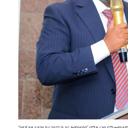
“በዲጂታል የታገዘ ትራንስፖርት እና ሎጅስቲክስ” በሚል ርዕስ የሚመለከ