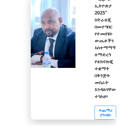
ኢትዮጵያ
2025”
ስትራቴጂ
በመተግበር
የተመዘገቡ
ውጤቶችን
አስተማማኝ
ለማድረግ
የቴክኖሎጂ
ተቋማት
በቅንጅት
መስራት
እንዳለባቸው
ተገለፀ፡፡
ተጨማሪ
ያንብቡ