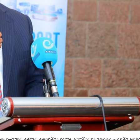
ታቸው የመንግስት ተቋማት ተወካዮችን፣ የልማት አጋሮችን፣ የኢንዱስትሪ መሪዎችን እና 