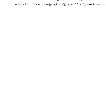
ቀጣይ የትራንስፖርት እና ሎጅስቲክስ ዲጂታል ልማት የሚያሳውቅ ተጨባጭ