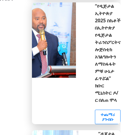
“የዲጅታል
ኢትዮጵያ
2025 ስኬቶች
በኢትዮጵያ
የዲጅታል
ትራንስፖርትና
ሎጅስቲክ
አገልግሎትን
ለማስፋፋት
ምቹ ሁኔታ
ፈጥሯል”
ክቡር
ሚኒስትር ዶ/
ር በለጠ ሞላ
ተጨማሪ
ያንብቡ
“ዲጂታል