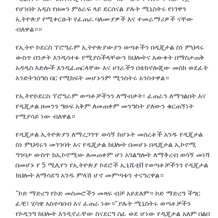
የሆነበት አዲስ የዘመን ምዕራፍ ላይ ደርሰናል ያሉት ሚኒስትሩ የነገዋን
ኢትዮጵያ የሚቀርፁት የፈጠራ ባለሙያዎች እና ተመራማሪዎች ናቸው
ብለዋል።።
የኢትዮ ኮደርስ ፕሮግራም ኢትዮጵያውያን ወጣቶችን በዲጂታል ስነ ምህዳሩ
ውስጥ በንቃት እንዲሳተፉ የሚያስችላቸውን ክህሎትና እውቀት በማስታጠቅ
አዳዲስ እድሎች እንዲፈጠርላቸው እና ሀገራችን በቴክኖሎጂው መስክ ወደፊት
እንድትገሰግስ በር የሚከፍት መሆኑንም ሚንስትሩ አንስተዋል።
የኢትዮኮደርስ ፕሮግራም ወጣቶቻችንን ለማብቃት፣ ፈጠራን ለማጎልበት እና
የዲጂታል ዘመንን ግዙፍ አቅም ለመጠቀም መንግስት ያለውን ቁርጠኝነት
የሚያሳይ ነው ብለዋል።
የዲጂታል ኢትዮጵያን ለማረጋገጥ ወሳኝ ከሆኑት መሰረቶች አንዱ የዲጂታል
ስነ ምህዳሩን መገንባት እና የዲጂታል ክህሎት በመሆኑ በዲጂታል ኢኮኖሚ
ግንባታ ውስጥ ከኢኮኖሚው ለመጠቀም ሆነ አገልግሎት ለማቅረብ ወሳኝ መነሻ
በመሆኑ የ 5 ሚሊየን የኢትዮጵያ ኮደሮች ኢኒሼቲቨ የወጣቶቻችንን የዲጂታል
ክህሎት ለማሳደግ አንዱ ምላሽ ሆኖ መምጣቱን ተናግረዋል።
"ኮድ ማድረግ የኮድ መስመሮችን መጻፍ ብቻ አይደለም። ኮድ ማድረግ ችግር
ፈቺ፣ ሂሳዊ አስተሳሰብ እና ፈጠራ ነው።"ያሉት ሚኒስትሩ ወጣቶቻችን
የኮዲንግ ክህሎት እንዲኖራቸው ስናደርግ ሰፊ ወደ ሆነው የዲጂታል አለም በልበ