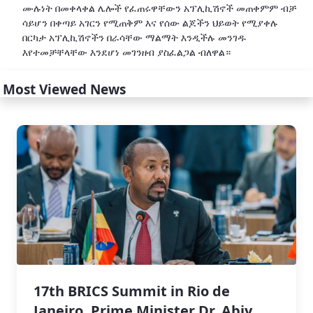
ሙሉነት በመቀላቀል ሌሎች የፈጠሩዋቸውን አፕሊኪሽኖች መጠቀምም ብቻ
ሳይሆን በቀጣይ አገርን የሚጠቅም እና የሰው ልጆችን ህይወት የሚያቀሉ
በርካታ አፕሊኪሽኖችን በራሳቸው ማልማት እንዲችሉ መንገዱ
እየተመቻቸላቸው እንደሆነ መገንዘብ ያስፈልጋል ብለዋል።
Most Viewed News
17th BRICS Summit in Rio de
Janeiro, Prime Minister Dr. Abiy