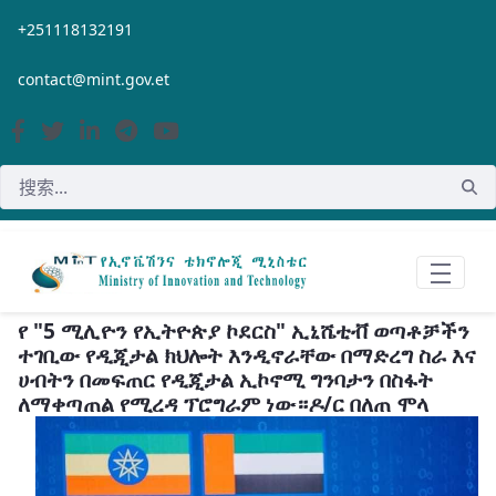
跳转到主内容
+251118132191
contact@mint.gov.et
የ "5 ሚሊዮን የኢትዮጵያ ኮደርስ" ኢኒሼቲቭ ወጣቶቻችን
ተገቢው የዲጂታል ክህሎት እንዲኖራቸው በማድረግ ስራ እና
ሀብትን በመፍጠር የዲጂታል ኢኮኖሚ ግንባታን በስፋት
ለማቀጣጠል የሚረዳ ፕሮግራም ነው።ዶ/ር በለጠ ሞላ