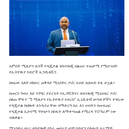
አምሰት ሚሊዮን ዜጎች የዲጂታል ቴክኖሎጂ ስልጠና ተጠቃሚ የሚሆኑበት
የኢትዮጵያ ኮደሮች ኢንሼቲቪን
በዛሬው እለት በክቡር ጠቅላይ ሚኒስትር ዶ/ር አብይ አህመድ ይፋ ሆኗል።
በመርሃ ግብሩ ላይ ንግግር ያደረጉት የኢኖቬሽንና ቴክኖሎጂ ሚኒስቴር ዶ/ር
በለጠ ሞላ የ "5 ሚሊዮን የኢትዮጵያ ኮደርስ" ኢኒሼቲቭ ወጣቶቻችን ተገቢው
የዲጂታል ክህሎት እንዲኖራቸው በማድረግ ስራ እና ሀብትን በመፍጠር
የዲጂታል ኢኮኖሚ ግንባታን በስፋት ለማቀጣጠል የሚረዳ ፕሮግራም ነው
ብለዋል።
ሚኒስትሩ ዛሬ፣ ቴክኖሎጂ የስራ መሳሪያ ብቻ ሳይሆን የለውጥ አራማጅ