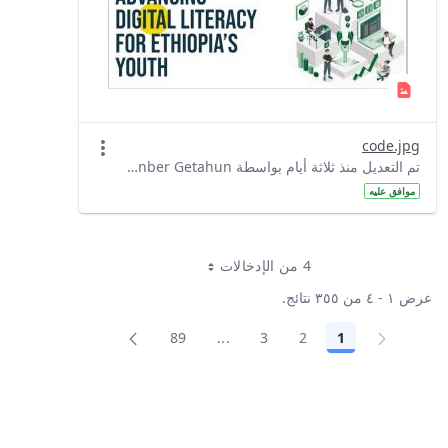
code.jpg
تم التعديل منذ ثلاثة أيام بواسطة Denber Getahun.
موافق عليه
4 من الإدخالات
لكل صفحة
عرض ١ - ٤ من ٣٥٥ نتائج.
89
...
3
2
1
الصفحة
الصفحة
الصفحة
الصفحة
صفحات وسيطة استخدم TAB للتنقل.