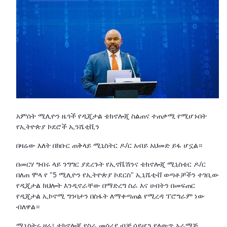
አምሰት ሚሊዮን ዜጎች የዲጂታል ቴክኖሎጂ ስልጠና ተጠቃሚ የሚሆኑበት
የኢትዮጵያ ኮደሮች ኢንሼቲቪን
በዛሬው እለት በክቡር ጠቅላይ ሚኒስትር ዶ/ር አብይ አህመድ ይፋ ሆኗል።
በመርሃ ግብሩ ላይ ንግግር ያደረጉት የኢኖቬሽንና ቴክኖሎጂ ሚኒስቴር ዶ/ር
በለጠ ሞላ የ "5 ሚሊዮን የኢትዮጵያ ኮደርስ" ኢኒሼቲቭ ወጣቶቻችን ተገቢው
የዲጂታል ክህሎት እንዲኖራቸው በማድረግ ስራ እና ሀብትን በመፍጠር
የዲጂታል ኢኮኖሚ ግንባታን በስፋት ለማቀጣጠል የሚረዳ ፕሮግራም ነው
ብለዋል።
ሚኒስትሩ ዛሬ፣ ቴክኖሎጂ የስራ መሳሪያ ብቻ ሳይሆን የለውጥ አራማጅ