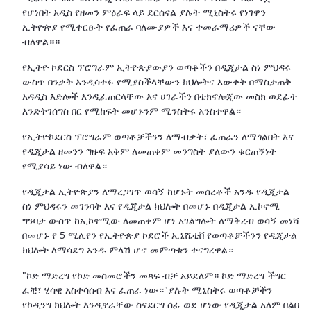
የሆነበት አዲስ የዘመን ምዕራፍ ላይ ደርሰናል ያሉት ሚኒስትሩ የነገዋን
ኢትዮጵያ የሚቀርፁት የፈጠራ ባለሙያዎች እና ተመራማሪዎች ናቸው
ብለዋል።።
የኢትዮ ኮደርስ ፕሮግራም ኢትዮጵያውያን ወጣቶችን በዲጂታል ስነ ምህዳሩ
ውስጥ በንቃት እንዲሳተፉ የሚያስችላቸውን ክህሎትና እውቀት በማስታጠቅ
አዳዲስ እድሎች እንዲፈጠርላቸው እና ሀገራችን በቴክኖሎጂው መስክ ወደፊት
እንድትገሰግስ በር የሚከፍት መሆኑንም ሚንስትሩ አንስተዋል።
የኢትዮኮደርስ ፕሮግራም ወጣቶቻችንን ለማብቃት፣ ፈጠራን ለማጎልበት እና
የዲጂታል ዘመንን ግዙፍ አቅም ለመጠቀም መንግስት ያለውን ቁርጠኝነት
የሚያሳይ ነው ብለዋል።
የዲጂታል ኢትዮጵያን ለማረጋገጥ ወሳኝ ከሆኑት መሰረቶች አንዱ የዲጂታል
ስነ ምህዳሩን መገንባት እና የዲጂታል ክህሎት በመሆኑ በዲጂታል ኢኮኖሚ
ግንባታ ውስጥ ከኢኮኖሚው ለመጠቀም ሆነ አገልግሎት ለማቅረብ ወሳኝ መነሻ
በመሆኑ የ 5 ሚሊየን የኢትዮጵያ ኮደሮች ኢኒሼቲቨ የወጣቶቻችንን የዲጂታል
ክህሎት ለማሳደግ አንዱ ምላሽ ሆኖ መምጣቱን ተናግረዋል።
"ኮድ ማድረግ የኮድ መስመሮችን መጻፍ ብቻ አይደለም። ኮድ ማድረግ ችግር
ፈቺ፣ ሂሳዊ አስተሳሰብ እና ፈጠራ ነው።"ያሉት ሚኒስትሩ ወጣቶቻችን
የኮዲንግ ክህሎት እንዲኖራቸው ስናደርግ ሰፊ ወደ ሆነው የዲጂታል አለም በልበ