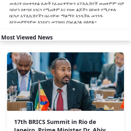
ሙሉነት በመቀላቀል ሌሎች የፈጠሩዋቸውን አፕሊኪሽኖች መጠቀምም ብቻ
ሳይሆን በቀጣይ አገርን የሚጠቅም እና የሰው ልጆችን ህይወት የሚያቀሉ
በርካታ አፕሊኪሽኖችን በራሳቸው ማልማት እንዲችሉ መንገዱ
እየተመቻቸላቸው እንደሆነ መገንዘብ ያስፈልጋል ብለዋል።
Most Viewed News
17th BRICS Summit in Rio de
Janeiro, Prime Minister Dr. Abiy