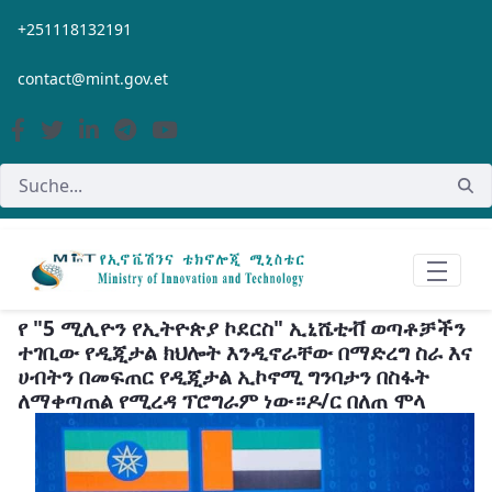
Zum Hauptinhalt springen
+251118132191
contact@mint.gov.et
የ "5 ሚሊዮን የኢትዮጵያ ኮደርስ" ኢኒሼቲቭ ወጣቶቻችን
ተገቢው የዲጂታል ክህሎት እንዲኖራቸው በማድረግ ስራ እና
ሀብትን በመፍጠር የዲጂታል ኢኮኖሚ ግንባታን በስፋት
ለማቀጣጠል የሚረዳ ፕሮግራም ነው።ዶ/ር በለጠ ሞላ