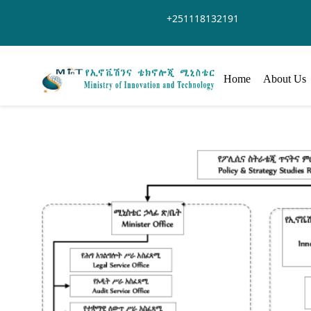
Hoppa till huvudinnehåll
+251118132191
Home
About Us