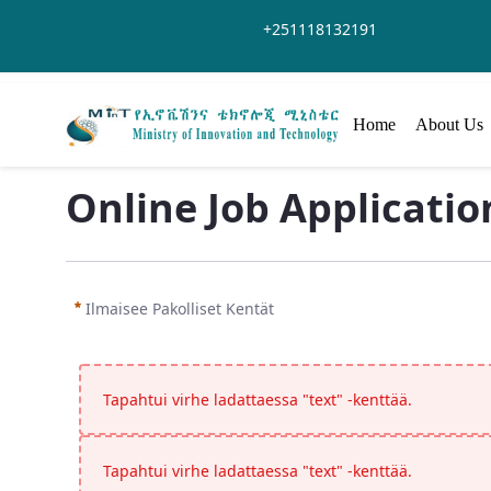
Siirry pääsisältöön
+251118132191
Home
About Us
Online Job Applicatio
Ilmaisee Pakolliset Kentät
Tapahtui virhe ladattaessa "text" -kenttää.
Tapahtui virhe ladattaessa "text" -kenttää.