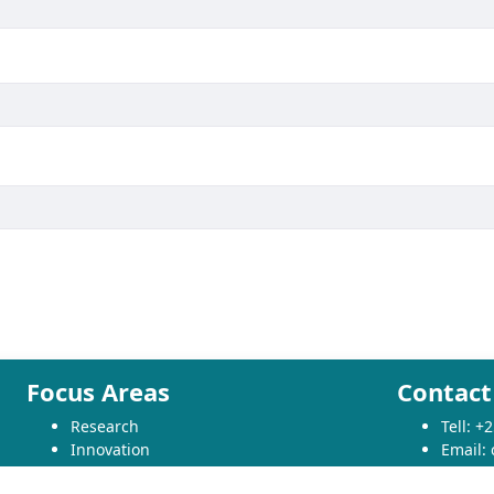
Focus Areas
Contact
Research
Tell: 
Innovation
Email:
Technology Transfer
Websit