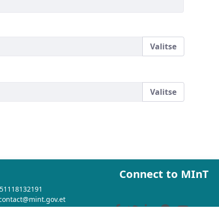
Valitse
Valitse
Connect to MInT
+251118132191
 contact@mint.gov.et
e: www.mint.gov.et