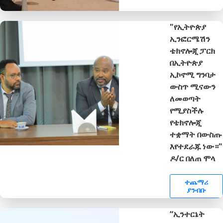
"የኢትዮጵያ
ኢንፎርሜሽን
ቴክኖሎጂ ፓርክ
በኢትዮጵያ
ኢኮኖሚ ግንባታ
ውስጥ ሚናውን
ለመወጣት
የሚያስችሉ
የቴክኖሎጂ
ተቋማት በውስጡ
እየተደራጁ ነው።"
ዶ/ር በለጠ ሞላ
ተጨማሪ
ያንብቡ
“ኢንተርኔት