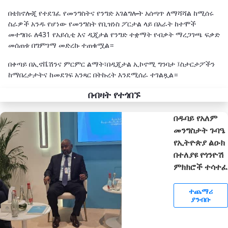
በቴክኖሎጂ የተደገፈ የመንግስትና የንግድ አገልግሎት አሰጣጥ ለማሻሻል ከሚሰሩ
ስራዎች አንዱ የሆነው የመንግስት የቢዝነስ ፖርታል ላይ በአራት ከተሞች
መተግበሩ ለ431 የአይሲቲ እና ዲጂታል የንግድ ተቋማት የብቃት ማረጋገጫ ፍቃድ
መሰጠቱ በግምገማ መድረኩ ተጠቁሟል።
በቀጣይ በኢኖቬሽንና ምርምር ልማት፣በዲጂታል ኢኮኖሚ ግንባታ ፤ስታርታፖችን
ከማበረታታትና ከመደገፍ አንጻር በትኩረት እንደሚሰራ ተገልጿል።
በብዛት የተጎበኙ
በዱባይ የአለም
መንግስታት ጉባዔ
የኢትዮጵያ ልዑክ
በተለያዩ የጎንዮሽ
ምክክሮች ተሳተፈ
ተጨማሪ
ያንብቡ