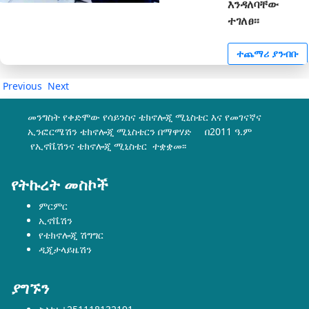
እንዳለባቸው
ተገለፀ፡፡
ተጨማሪ ያንብቡ
Previous
Next
መንግስት የቀድሞው የሳይንስና ቴክኖሎጂ ሚኒስቴር እና የመገናኛና
ኢንፎርሜሽን ቴክኖሎጂ ሚኒስቴርን በማዋሃድ በ2011 ዓ.ም
የኢኖቬሽንና ቴክኖሎጂ ሚኒስቴር ተቋቋመ፡፡
የትኩረት መስኮች
ምርምር
ኢኖቬሽን
የቴክኖሎጂ ሽግግር
ዲጂታላይዜሽን
ያግኙን