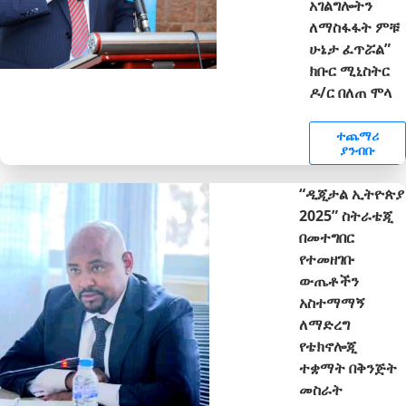
አገልግሎትን
ለማስፋፋት ምቹ
ሁኔታ ፈጥሯል”
ክቡር ሚኒስትር
ዶ/ር በለጠ ሞላ
ተጨማሪ
ያንብቡ
“ዲጂታል ኢትዮጵያ
2025” ስትራቴጂ
በመተግበር
የተመዘገቡ
ውጤቶችን
አስተማማኝ
ለማድረግ
የቴክኖሎጂ
ተቋማት በቅንጅት
መስራት