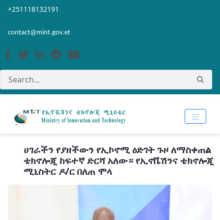
Skip to Main Content
Open Accessibility Menu
+251118132191
contact@mint.gov.et
ሀገራችን የያዘችውን የኢኮኖሚ ዕድገት ጉዞ ለማስቀጠል
ቴክኖሎጂ ከፍተኛ ድርሻ አለው። የኢኖቬሽንና ቴክኖሎጂ
ሚኒስትር ዶ/ር በለጠ ሞላ