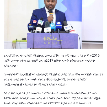
የኢኖቬሽንና ቴክኖሎጂ ሚኒስቴር አመራሮችና ከፍተኛ የስራ ሀላፊዎች የ2016
በጀት አመት ዕቅድ አፈፃፀም እና በ2017 በጀት አመት ዕቅድ ዙሪያ ውይይት
አካሂደዋል።
በውይይቱም የኢኖቬሽንና ቴክኖሎጆ ሚኒስትር ዶ/ር በለጠ ሞላ መንግስት የሰጠንን
ሀገራዊ ሀላፊነት ለመወጣት የሀገራችንን የኢኮኖሚ ጉዞ በቴክኖሎጂና
በዲጂታላይዜሽን እንዲደገፍ ማድረግ አለብን ብሏል።
ስትራይድ ኢትዮጵያን አጠናክረን በማስቀጠል ወጣቶች በውስጣቸው ያለውን
እምቅ ሀብት እንዲያወጡ መስራት አለብን ያሉት ክቡር ሚኒስትሩ በ2016 በጀት
አመት የሰራናቸው የስታርትአፕ እና የምርምር ድጋፍ ስራዎች አጠናክረን