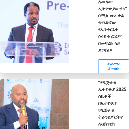
ለመላው
ኢትዮጵያውያን"
በሚል መሪ ቃል
የዘንድሮው
የኢንተርኔት
ሶሳይቲ ፎረም
በመካሄድ ላይ
ይገኛል።
ተጨማሪ
ያንብቡ
“የዲጅታል
ኢትዮጵያ 2025
ስኬቶች
በኢትዮጵያ
የዲጅታል
ትራንስፖርትና
ሎጅስቲክ