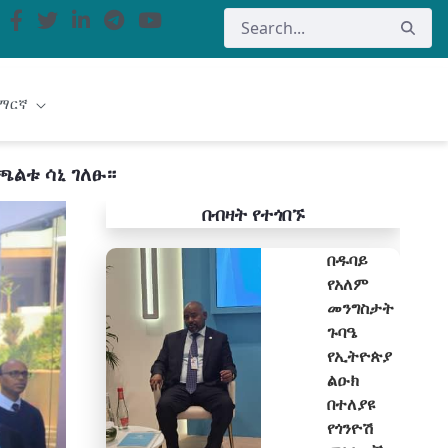
ማርኛ
ጫልቱ ሳኒ ገለፁ።
በብዛት የተጎበኙ
በዱባይ
የአለም
መንግስታት
ጉባዔ
የኢትዮጵያ
ልዑክ
በተለያዩ
የጎንዮሽ