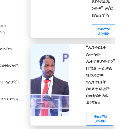
እየተደራጁ
ነው።" ዶ/ር
በለጠ ሞላ
ረውን
ተጨማሪ
ቸውን
ያንብቡ
“ኢንተርኔት
ልግሎትን
ለመላው
ኢትዮጵያውያን"
ር በቴክኖሎጂ
በሚል መሪ ቃል
የዘንድሮው
የኢንተርኔት
ክት ስራዎች፤
ሶሳይቲ ፎረም
በመካሄድ ላይ
ሲሆን በቀጣይ
ይገኛል።
ተጨማሪ
ያንብቡ