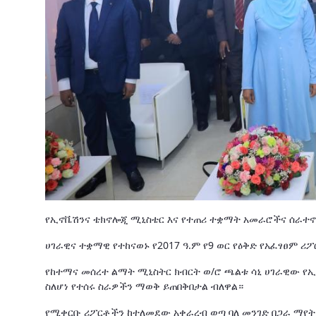
የኢኖቬሽንና ቴክኖሎጂ ሚኒስቴር እና የተጠሪ ተቋማት አመራሮችና ሰራተኖች 
ሀገራዊና ተቋማዊ የተከናወኑ የ2017 ዓ.ም የ9 ወር የዕቅድ የአፈፃፀም ሪ
የከተማና መሰረተ ልማት ሚኒስትር ክብርት ወ/ሮ ጫልቱ ሳኒ ሀገራዊው የ
ስለሆነ የተሰሩ ስራዎችን ማወቅ ይጠበቅበታል ብለዋል።
የሚቀርቡ ሪፖርቶችን ከተለመደው አቀራረብ ወጣ ባለ መንገድ በጋራ ማየት