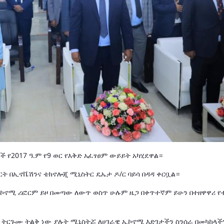
የ2017 ዓ.ም የ9 ወር የእቅድ አፈፃፀም ውይይት አካሂደዋል።
ፖርት በኢኖቬሽንና ቴክኖሎጂ ሚኒስትር ዴኤታ ዶ/ር ባይሳ በዳዳ ቀርቧል።
ኢኮኖሚ ሪፎርም ይዞ በመጣው ለውጥ ወስጥ ሁሉም ዜጋ በቀጥተኛም ይሁን በተዘዋዋሪ የ
 ትርጉሙ ትልቅ ነው ያሉት ሚኒስትሯ ለሀገራዊ ኢኮኖሚ እድገታችን ስንሰራ በመካከላች