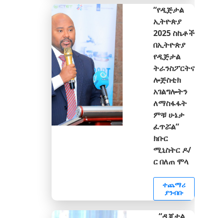
“የዲጅታል
ኢትዮጵያ
2025 ስኬቶች
በኢትዮጵያ
የዲጅታል
ትራንስፖርትና
ሎጅስቲክ
አገልግሎትን
ለማስፋፋት
ምቹ ሁኔታ
ፈጥሯል”
ክቡር
ሚኒስትር ዶ/
ር በለጠ ሞላ
ተጨማሪ
ያንብቡ
“ዲጂታል