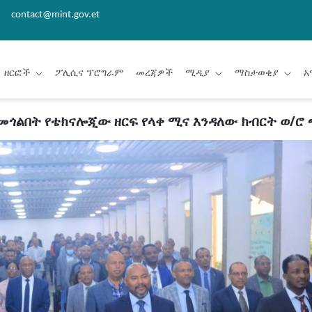
contact@mint.gov.et
ዘርፎች
ፖሊሲና ፕሮግራም
መረጃዎች
ሚዲያ
ማስታወቂያ
አ
ጎልበት የቴክናሎጂው ዘርፍ የላቀ ሚና እንዳለው ክብርት ወ/ሮ 