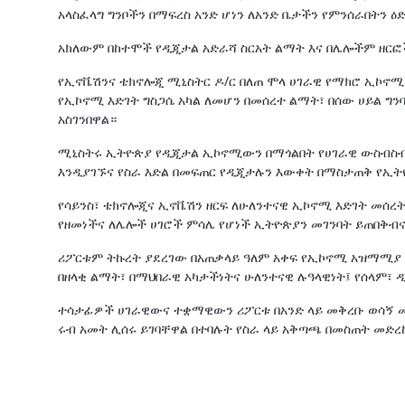
አላስፈላግ ግንቦችን በማፍረስ አንድ ሆነን ለአንድ ቤታችን የምንሰራበትን ዕ
አክለውም በከተሞች የዲጂታል አድራሻ ስርአት ልማት እና በሌሎችም ዘርፎ
የኢኖቬሽንና ቴክኖሎጂ ሚኒስትር ዶ/ር በለጠ ሞላ ሀገራዊ የማክሮ ኢኮኖ
የኢኮኖሚ እድገት ግስጋሴ አካል ለመሆን በመሰረተ ልማት፣ በሰው ሀይል ግ
አስገንበዋል።
ሚኒስትሩ ኢትዮጵያ የዲጂታል ኢኮኖሚውን በማጎልበት የሀገራዊ ውስብስብ 
እንዲያገኙና የስራ እድል በመፍጠር የዲጂታሉን እውቀት በማስታጠቅ የኢትዮ
የሳይንስ፣ ቴክኖሎጂና ኢኖቬሽን ዘርፍ ለሁለንተናዊ ኢኮኖሚ እድገት መሰረ
የዘመነችና ለሌሎች ሀገሮች ምሳሌ የሆነች ኢትዮጵያን መገንባት ይጠበቅብ
ሪፖርቱም ትኩረት ያደረገው በአጠቃላይ ዓለም አቀፍ የኢኮኖሚ አዝማሚያ 
በዘላቂ ልማት፣ በማህበራዊ አካታችነትና ሁለንተናዊ ሉዓላዊነት፤ የሰላም፣ 
ተሳታፊዎች ሀገራዊውና ተቋማዊውን ሪፖርቱ በአንድ ላይ መቅረቡ ወሳኝ መ
ሩብ አመት ሊሰሩ ይገባቸዋል በተባሉት የስራ ላይ አቅጣጫ በመስጠት መድረ