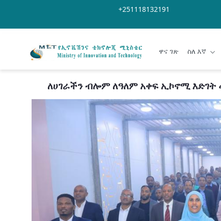
Skip to Main Content
Open Accessibility Menu
+251118132191
ዋና ገጽ
ስለ እኛ
ለሀገራችን ብሎም ለዓለም አቀፍ ኢኮኖሚ እድገት መ