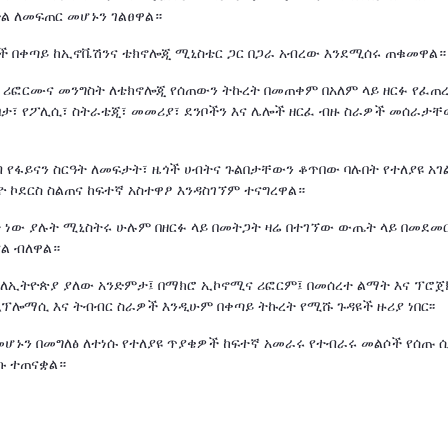
ድል ለመፍጠር መሆኑን ገልፀዋል።
ች በቀጣይ ከኢኖቬሽንና ቴክኖሎጂ ሚኒስቴር ጋር በጋራ አብረው እንደሚሰሩ ጠቁመዋል።
ሚ ሪፎርሙና መንግስት ለቴክኖሎጂ የሰጠውን ትኩረት በመጠቀም በአለም ላይ ዘርፉ የፈጠ
ንባታ፣ የፖሊሲ፣ ስትራቴጂ፣ መመሪያ፣ ደንቦችን እና ሌሎች ዘርፈ ብዙ ስራዎች መሰራታ
የፋይናን ስርዓት ለመፍታት፣ ዜጎች ሀብትና ጉልበታቸውን ቆጥበው ባሉበት የተለያዩ አገ
 ኮደርስ ስልጠና ከፍተኛ አስተዋፆ እንዳስገኘም ተናግረዋል።
ት ነው ያሉት ሚኒስትሩ ሁሉም በዘርፉ ላይ በመትጋት ዛሬ በተገኘው ውጤት ላይ በመደመ
ናል ብለዋል።
ለኢትዮጵያ ያለው አንድምታ፤ በማክሮ ኢኮኖሚና ሪፎርም፤ በመሰረተ ልማት እና ፕሮጀ
ዲፕሎማሲ እና ትብብር ስራዎች እንዲሁም በቀጣይ ትኩረት የሚሹ ጉዳዩች ዙሪያ ነበር፡፡
ሆኑን በመግለፅ ለተነሱ የተለያዩ ጥያቄዎች ከፍተኛ አመራሩ የተብራሩ መልሶች የሰጡ 
ኩ ተጠናቋል።