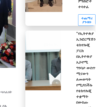
ምክክሮች
ተሳተፈ
ተጨማሪ
ያንብቡ
"የኢትዮጵያ
ኢንፎርሜሽን
ቴክኖሎጂ
ፓርክ
በኢትዮጵያ
ኢኮኖሚ
ግንባታ ውስጥ
ሚናውን
ለመወጣት
የሚያስችሉ
የቴክኖሎጂ
ተሳተፈበት
ተቋማት
በውስጡ
ን ያሉ