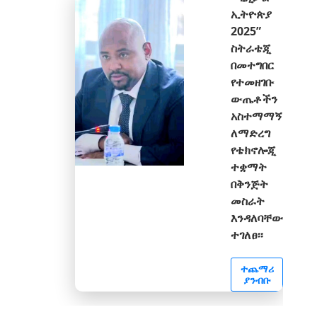
ኢትዮጵያ
2025”
ስትራቴጂ
በመተግበር
የተመዘገቡ
ውጤቶችን
አስተማማኝ
ለማድረግ
የቴክኖሎጂ
ተቋማት
በቅንጅት
መስራት
እንዳለባቸው
ተገለፀ፡፡
ተጨማሪ
ያንብቡ