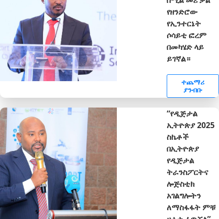
የዘንድሮው
የኢንተርኔት
ሶሳይቲ ፎረም
በመካሄድ ላይ
ይገኛል።
ተጨማሪ
ያንብቡ
“የዲጅታል
ኢትዮጵያ 2025
ስኬቶች
በኢትዮጵያ
የዲጅታል
ትራንስፖርትና
ሎጅስቲክ
አገልግሎትን
ለማስፋፋት ምቹ
ሁኔታ ፈጥሯል”