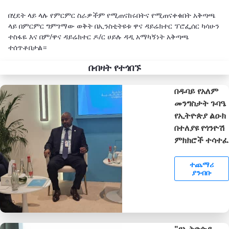
በሂደት ላይ ላሉ የምርምር ስራዎችም የሚጠናከሩበትና የሚጠናቀቁበት አቅጣጫ
ላይ በምርምር ግምገማው ወቅት በኢንስቲትዩቱ ዋና ዳይሬክተር ፕሮፌሰር ካሳሁን
ተስፋዬ እና በም/ዋና ዳይሬክተር ዶ/ር ሀይሉ ዳዲ አማካኝነት አቅጣጫ
ተሰጥቶበታል።
በብዛት የተጎበኙ
በዱባይ የአለም
መንግስታት ጉባዔ
የኢትዮጵያ ልዑክ
በተለያዩ የጎንዮሽ
ምክክሮች ተሳተፈ
ተጨማሪ
ያንብቡ
"የኢትዮጵያ