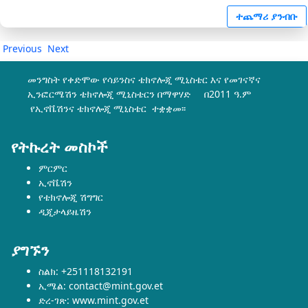
ተጨማሪ ያንብቡ
Previous
Next
መንግስት የቀድሞው የሳይንስና ቴክኖሎጂ ሚኒስቴር እና የመገናኛና
ኢንፎርሜሽን ቴክኖሎጂ ሚኒስቴርን በማዋሃድ በ2011 ዓ.ም
የኢኖቬሽንና ቴክኖሎጂ ሚኒስቴር ተቋቋመ፡፡
የትኩረት መስኮች
ምርምር
ኢኖቬሽን
የቴክኖሎጂ ሽግግር
ዲጂታላይዜሽን
ያግኙን
ስልክ: +251118132191
ኢሜል: contact@mint.gov.et
ድረ-ገጽ: www.mint.gov.et