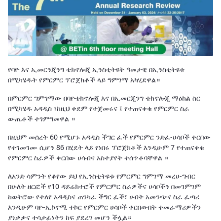
የባዮ እና ኢመርንጂንግ ቴክኖሎጂ ኢንስቲትዩት ዓመታዊ በኢንስቲትዩቱ
በሚካሄዱት የምርምር ፕሮጀክቶች ላይ ግምገማ አካሂደዋል።
በምርምር ግምገማው በባዮቴክኖሎጂ እና በኢመርጂንግ ቴክኖሎጂ ማዕከል ስር
በሚካሄዱ አዳዲስ ፣ከዚህ ቀደም የተጀመሩና ፤ የተጠናቀቁ የምርምር ስራ
ውጤቶች ተገምግመዋል ።
በዚህም መሰረት 60 የሚሆኑ አዳዲስ ችግር ፈች የምርምር ንድፈ-ሀሳቦች ቀርበው
የተገመገሙ ሲሆን 86 በሂደት ላይ የነበሩ ፕሮጀክቶች እንዲሁም 7 የተጠናቀቁ
የምርምር ስራዎች ቀርበው ሀሳብና አስተያየት ተሰጥቶባቸዋል ።
ለአንድ ሳምንት የቆየው ይህ የኢንስቲትዩቱ የምርምር ግምገማ መረሀ-ግብር
በሁለት ዘርፎች የ10 ዳይሬክተሮች የምርምር ስራዎችና ሀሳቦችን በመገምገም
ከወትሮው የተለየ አዳዲስና ጠንካራ ችግር ፈች፣ ሀብት አመንጭና ስራ ፈጣሪ
እንዲሁም ባዮ-ኢኮኖሚ ተኮር የምርምር ሀሳቦች ቀርበውበት ተመራማሪዎችን
ያነቃቃና ተሳታፊነትን ከፍ ያደረገ መሆን ችሏል።