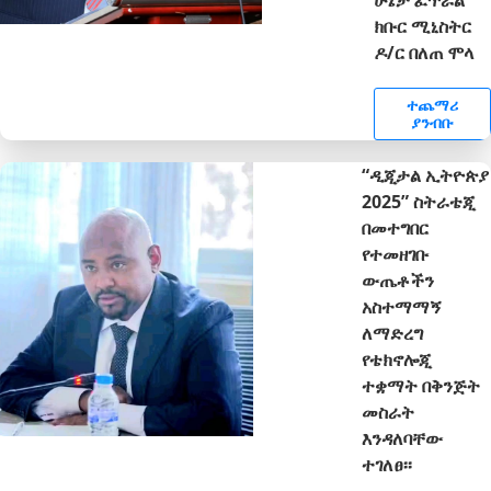
ክቡር ሚኒስትር
ዶ/ር በለጠ ሞላ
ተጨማሪ
ያንብቡ
“ዲጂታል ኢትዮጵያ
2025” ስትራቴጂ
በመተግበር
የተመዘገቡ
ውጤቶችን
አስተማማኝ
ለማድረግ
የቴክኖሎጂ
ተቋማት በቅንጅት
መስራት
እንዳለባቸው
ተገለፀ፡፡