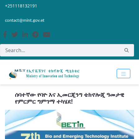
Skip to Main Content
Open Accessibility Menu
+251118132191
contact@mint.gov.et
ሰባተኛው የባዮ እና ኢመርጂንግ ቴክኖሎጂ ዓመታዊ
የምርምር ግምገማ ተካሄደ!