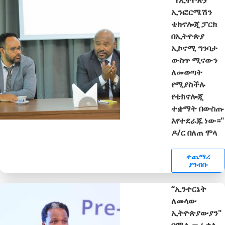
ኢንፎርሜሽን
ቴክኖሎጂ ፓርክ
በኢትዮጵያ
ኢኮኖሚ ግንባታ
ውስጥ ሚናውን
ለመወጣት
የሚያስችሉ
የቴክኖሎጂ
ተቋማት በውስጡ
እየተደራጁ ነው።"
ዶ/ር በለጠ ሞላ
ተጨማሪ
ያንብቡ
“ኢንተርኔት
ለመላው
ኢትዮጵያውያን"
በሚል መሪ ቃል