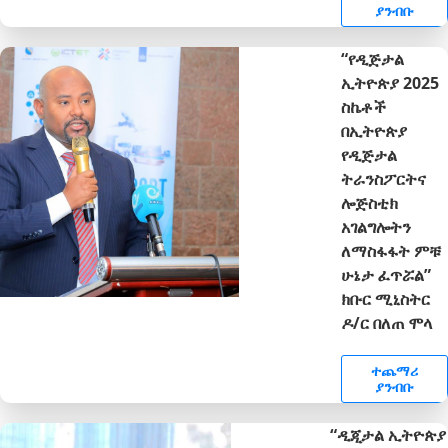
ያንብቡ
“የዲጅታል
ኢትዮጵያ 2025
ስኬቶች
በኢትዮጵያ
የዲጅታል
ትራንስፖርትና
ሎጅስቲክ
አገልግሎትን
ለማስፋፋት ምቹ
ሁኔታ ፈጥሯል”
ክቡር ሚኒስትር
ዶ/ር በለጠ ሞላ
ተጨማሪ
ያንብቡ
“ዲጂታል ኢትዮጵያ