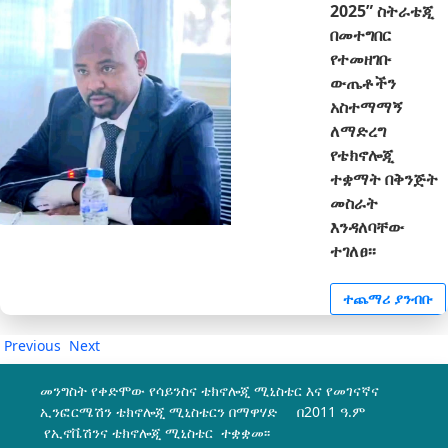
2025” ስትራቴጂ
በመተግበር
የተመዘገቡ
ውጤቶችን
አስተማማኝ
ለማድረግ
የቴክኖሎጂ
ተቋማት በቅንጅት
መስራት
እንዳለባቸው
ተገለፀ፡፡
ተጨማሪ ያንብቡ
Previous
Next
መንግስት የቀድሞው የሳይንስና ቴክኖሎጂ ሚኒስቴር እና የመገናኛና
ኢንፎርሜሽን ቴክኖሎጂ ሚኒስቴርን በማዋሃድ በ2011 ዓ.ም
የኢኖቬሽንና ቴክኖሎጂ ሚኒስቴር ተቋቋመ፡፡