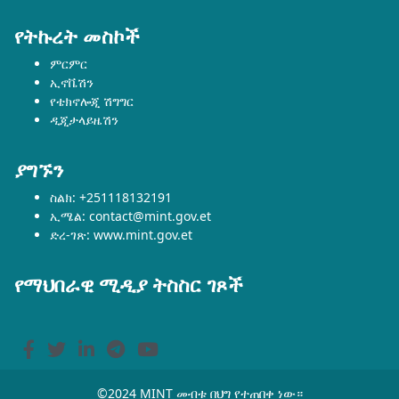
የትኩረት መስኮች
ምርምር
ኢኖቬሽን
የቴክኖሎጂ ሽግግር
ዲጂታላይዜሽን
ያግኙን
ስልክ: +251118132191
ኢሜል: contact@mint.gov.et
ድረ-ገጽ: www.mint.gov.et
የማህበራዊ ሚዲያ ትስስር ገጾች
©2024 MINT መብቱ በህግ የተጠበቀ ነው።