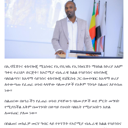
በኢኖቬሽንና ቴክኖሎጂ ሚኒስቴር የኢኖቢዝኬ የኢንኩቤሽን ማዕከል ከኮሪያ አለም
ዓቀፍ ተራህዶ ድርጅት፣ ከኦሮሚያ ብሔራዊ ክልል የሳይንስና ቴክኖሎጂ
ባለስልጣን፣ ከአዳማ ሳይንስና ቴክኖሎጂ ዩኒቨርስቲ ጋር በመተባበር ከአዳማ ዙሪያ
ለተውጣጡ የፈጠራ ሀሳብ ላላቸው ባለሙያዎች የአቅም ግንባታ ስልጠና እየተሰጠ
ነው፡፡
ስልጠናው በሀገራችን የፈጠራ ሀሳብ ያላቸውን ባለሙያዎች ወደ ምርት መግባት
የሚያስችል አቅም በመገንባት በቀጣይ የሀብት ባለቤት የሚሆኑበትን እድል
ለመፍጠር ያለመ ነው፡፡
በስልጠና መክፈቻ መርሃ ግብር ላይ የተገኙት የኦሮሚያ ብሔራዊ ክልል የሳይንስና