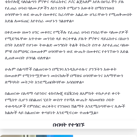
ቴክኖሎጂ ባለስልጣን ም/ዋና ዳይሬክተር ዶ/ር ልጅአለም አየለ በሀገራችን ያሉ
የፈጠራ ሀሳብ ባለሙያዎችን ለነገ ስንቅ የሚሆን እውቀት በማስገንዘብ
ሀሳባቸውን ወደ ውጤት በመቀየር ከራሳቸው አልፈው ሀገራቸውን የሚጠቅሙበት
እድል ለመፍጠር እየተሰራ መሆኑን ገልፀዋል፡፡
በቀደመው ዘመን ሀገር መቀየር የሚችሉ የፈጠራ ሀሳብ የነበራቸው ባለሙያዎች
የሚደግፋቸው አጥተው መንገድ ላይ ቀርተዋል ያሉት ም/ዋና ዳይሬክተሩ በአሁን
ሰዓት እድለኛ የሆነው ትውልድ መንግስት ትልቅ ትኩረት ሰጥቶ እየተፈጠረ ባለው
ምቹ ስነምህዳር በመጠቀም ሀሳባቸውን ወደ ውጤት በመቀየር የተገኘውን እድል
ሊጠቀሙበት ይገባል ብለዋል፡፡
ሁሉም ሰልጣኞች ስልጠናውን በሚገባ እንዲከታተሉና ያገኙትን እውቀት
በመጠቀም የሚገጥሟቸውን መሰናክሎች በማለፍ ሀሳባቸውንና አላማቸውን
ለማሳካት መትጋት እንደሚጠበቅባቸው አሳስበዋል፡፡
ስልጠናው በአዳማ ሳይንስና ቴክኖሎጂ ዩኒቨርስቲ ለአምስት ተከታታይ ቀናት
የሚሰጥ ሲሆን በስልጠና ሂደት ውስጥ የተሻለ ውጤት ላስመዘገቡ ሶስት
ተወዳዳሪዎች የምስክር ወረቀትና የገንዘብ ሽልማት እንደሚሰጣቸውና ሌሎች
ክልሎች ላይ ስልጠናው ቀጣይነት እንደሚኖረው ተጠቁሟል፡፡
በብዛት የተጎበኙ