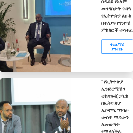
በዱባይ የአለም
መንግስታት ጉባዔ
የኢትዮጵያ ልዑክ
በተለያዩ የጎንዮሽ
ምክክሮች ተሳተፈ
ተጨማሪ
ያንብቡ
"የኢትዮጵያ
ኢንፎርሜሽን
ቴክኖሎጂ ፓርክ
በኢትዮጵያ
ኢኮኖሚ ግንባታ
ውስጥ ሚናውን
ለመወጣት
የሚያስችሉ