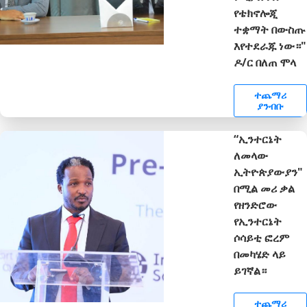
የቴክኖሎጂ
ተቋማት በውስጡ
እየተደራጁ ነው።"
ዶ/ር በለጠ ሞላ
ተጨማሪ
ያንብቡ
“ኢንተርኔት
ለመላው
ኢትዮጵያውያን"
በሚል መሪ ቃል
የዘንድሮው
የኢንተርኔት
ሶሳይቲ ፎረም
በመካሄድ ላይ
ይገኛል።
ተጨማሪ