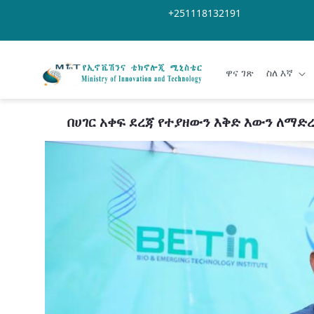
Skip to Main Content
Open Accessibility Menu
+251118132191
ዋና ገጽ
ስለ እኛ
በሀገር አቀፍ ደረጃ የተያዘውን እቅድ እውን ለማድ