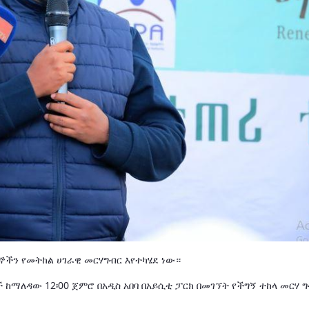
ኞችን የመትከል ሀገራዊ መርሃግብር እየተካሄደ ነው።
ማለዳው 12፡00 ጀምሮ በአዲስ አበባ በአይሲቲ ፓርክ በመገኘት የችግኝ ተከላ መርሃ ግ