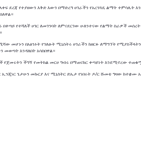
ር አቀፍ ደረጃ የተያዘውን እቅድ እውን በማድረግ ሀገራችን የአረንጓዴ ልማት ተምሳሌት እ
ብለዋል።
ሩ በቀጣይ የተሻለች ሀገር ለመገንባት ለምናደርገው ሁለንተናው የልማት ስራዎች መሰረ
።
የሚሻው መሆኑን በአፅንኦት የገለፁት ሚኒስትሩ ሀገራችን ከዘርፉ ለማግኘት የሚያስችላት
ን መወጣት እንዳለበት አሳስበዋል።
ዎች የጀመሩትን ችግኝ የመትከል መርሀ ግብሩ በማጠናከር ቀጣይነት እንደሚኖረው ተጠቁ
 ኢንጂነር ጌታሁን መኩርያ እና ሚኒስትር ድኤታ የነበሩት ዶ/ር ሹመቴ ግዛው ከተቋሙ 