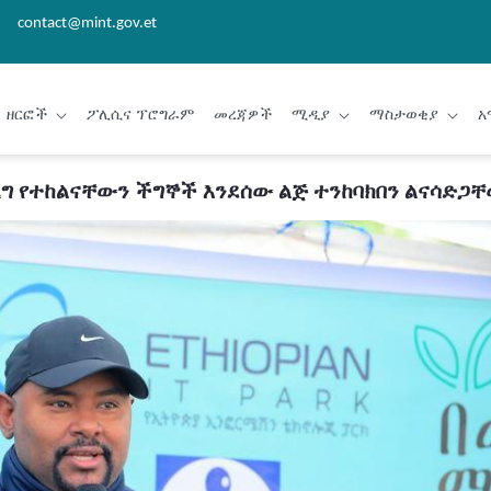
contact@mint.gov.et
ዘርፎች
ፖሊሲና ፕሮግራም
መረጃዎች
ሚዲያ
ማስታወቂያ
አ
ረግ የተከልናቸውን ችግኞች እንደሰው ልጅ ተንከባክበን ልናሳድጋቸ