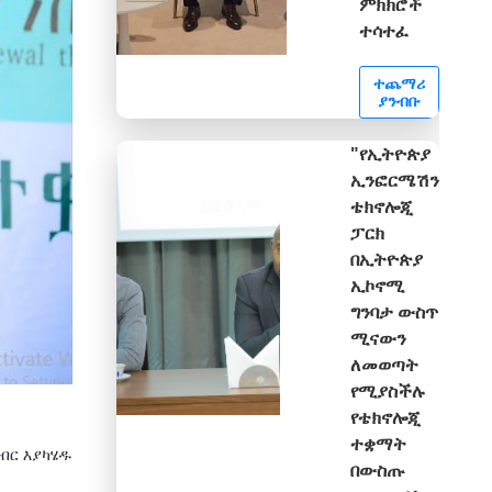
ምክክሮች
ተሳተፈ
ተጨማሪ
ያንብቡ
"የኢትዮጵያ
ኢንፎርሜሽን
ቴክኖሎጂ
ፓርክ
በኢትዮጵያ
ኢኮኖሚ
ግንባታ ውስጥ
ሚናውን
ለመወጣት
የሚያስችሉ
የቴክኖሎጂ
ተቋማት
ብር እያካሄዱ
በውስጡ