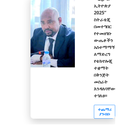
ኢትዮጵያ
2025”
ስትራቴጂ
በመተግበር
የተመዘገቡ
ውጤቶችን
አስተማማኝ
ለማድረግ
የቴክኖሎጂ
ተቋማት
በቅንጅት
መስራት
እንዳለባቸው
ተገለፀ፡፡
ተጨማሪ
ያንብቡ