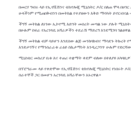
በመርሃ ግብሩ ላይ የኢኖቬሽንና ቴክኖሎጂ ሚኒስትር ዶ/ር በለጠ ሞላ በሀገ
ሁላችንም የሚጠበቅብንን በመትከል የተያዘውን እቅድ ማሳካት ይኖርብናል 
ችግኝ መትከል ለነገው ኢኮኖሚ እድገት መሰረት መጣል ነው ያሉት ሚኒስት
በሁሉም ስፍራ የአረንጓዴ አሻራዎችን ተደራሽ ማድረግ እንደሚገባ ገልፀዋል
ችግኝ መትከል ብቻ ሳይሆን እንደሰው ልጅ መንከባከብና ማሳደጉ ትኩረት 
እንድታገኝና የማንሰራራቱ ራዕይ ስኬታማነት እንዲረጋገጥ ሁሉም የድርሻው
ሚኒስቴር መስሪያ ቤቱ እና ተጠሪ ተቋማት ቀደም ብለው በተለያዩ አካባቢ
በፕሮግራሙ ላይ የቀድሞው የኢኖቬሽንና ቴክኖሎጂ ሚኒስትር የነበሩት ዶ/ር
ሰራተኞች ጋር በመሆን አረንጓዴ አሻራቸውን አኑረዋል።