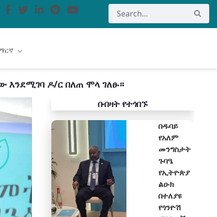
ማርኛ
ው እንደሚገባ ዶ/ር በለጠ ሞላ ገለፁ።
በብዛት የተጎበኙ
በዱባይ
የአለም
መንግስታት
ጉባዔ
የኢትዮጵያ
ልዑክ
በተለያዩ
የጎንዮሽ