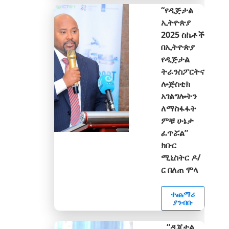
“የዲጅታል
ኢትዮጵያ
2025 ስኬቶች
በኢትዮጵያ
የዲጅታል
ትራንስፖርትና
ሎጅስቲክ
አገልግሎትን
ለማስፋፋት
ምቹ ሁኔታ
ፈጥሯል”
ክቡር
ሚኒስትር ዶ/
ር በለጠ ሞላ
ተጨማሪ
ያንብቡ
“ዲጂታል