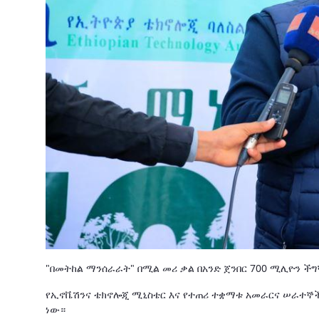
"በመትከል ማንሰራራት" በሚል መሪ ቃል በአንድ ጀንበር 700 ሚሊዮን ችግ
የኢኖቬሽንና ቴክኖሎጂ ሚኒስቴር እና የተጠሪ ተቋማቱ አመራርና ሠራተኞች ከ
ነው።