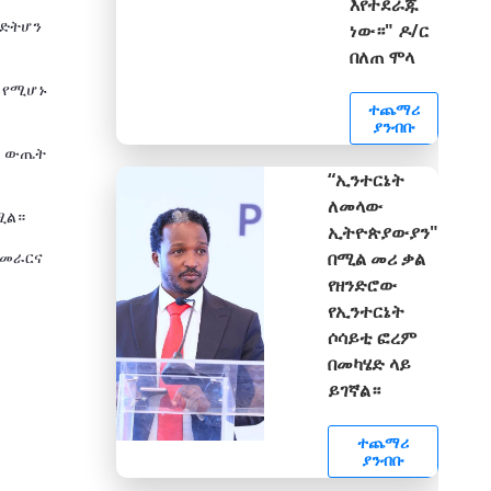
እየተደራጁ
ንድትሆን
ነው።" ዶ/ር
በለጠ ሞላ
ት የሚሆኑ
ተጨማሪ
ያንብቡ
ን ውጤት
“ኢንተርኔት
ለመላው
ሟል።
ኢትዮጵያውያን"
በሚል መሪ ቃል
አመራርና
የዘንድሮው
የኢንተርኔት
ሶሳይቲ ፎረም
በመካሄድ ላይ
ይገኛል።
ተጨማሪ
ያንብቡ