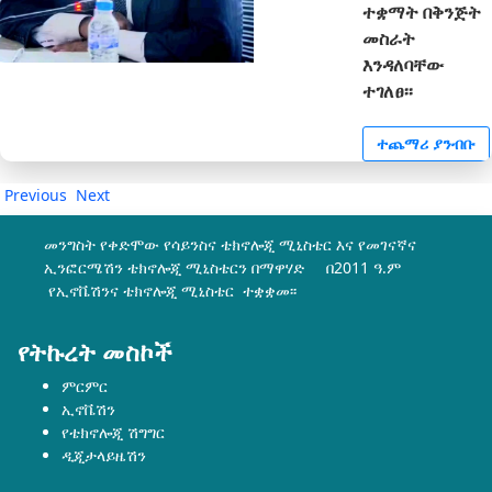
ተቋማት በቅንጅት
መስራት
እንዳለባቸው
ተገለፀ፡፡
ተጨማሪ ያንብቡ
Previous
Next
መንግስት የቀድሞው የሳይንስና ቴክኖሎጂ ሚኒስቴር እና የመገናኛና
ኢንፎርሜሽን ቴክኖሎጂ ሚኒስቴርን በማዋሃድ በ2011 ዓ.ም
የኢኖቬሽንና ቴክኖሎጂ ሚኒስቴር ተቋቋመ፡፡
የትኩረት መስኮች
ምርምር
ኢኖቬሽን
የቴክኖሎጂ ሽግግር
ዲጂታላይዜሽን