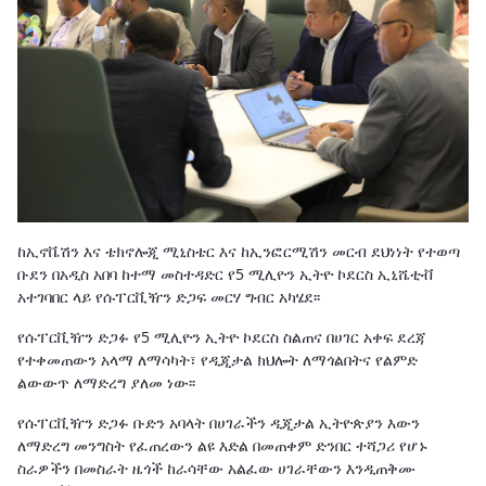
ከኢኖቬሽን እና ቴክኖሎጂ ሚኒስቴር እና ከኢንፎርሚሽን መርብ ደህነነት የተወጣ
ቡደን በአዲስ አበባ ከተማ መስተዳድር የ5 ሚሊዮን ኢትዮ ኮደርስ ኢኒሼቲቭ
አተገባበር ላይ የሱፐርቪዥን ድጋፍ መርሃ ግብር አካሄደ፡፡
የሱፐርቪዥን ድጋፉ የ5 ሚሊዮን ኢትዮ ኮደርስ ስልጠና በሀገር አቀፍ ደረጃ
የተቀመጠውን አላማ ለማሳካት፣ የዲጂታል ክህሎት ለማጎልበትና የልምድ
ልውውጥ ለማድረግ ያለመ ነው፡፡
የሱፐርቪዥን ድጋፉ ቡድን አባላት በሀገራችን ዲጂታል ኢትዮጵያን እውን
ለማድረግ መንግስት የፈጠረውን ልዩ እድል በመጠቀም ድንበር ተሻጋሪ የሆኑ
ስራዎችን በመስራት ዜጎች ከራሳቸው አልፈው ሀገራቸውን እንዲጠቅሙ