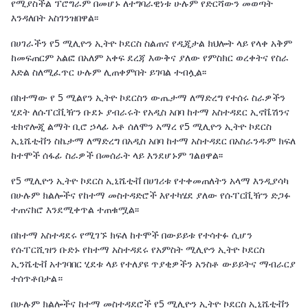
የሚያስችል ፕሮግራም በመሆኑ ለተግባራዊነቱ ሁሉም የድርሻውን መወጣት
እንዳለበት አስገንዝበዋል፡፡
በሀገራችን የ5 ሚሊዮን ኢትዮ ኮደርስ ስልጠና የዲጂታል ክህሎት ላይ የላቀ አቅም
ከመፍጠርም አልፎ በአለም አቀፍ ደረጃ እውቅና ያለው የምስክር ወረቀትና የስራ
እድል ስለሚፈጥር ሁሉም ሊጠቀምበት ይገባል ተብሏል፡፡
በከተማው የ 5 ሚልየን ኢትዮ ኮደርስን ውጤታማ ለማድረግ የተሰሩ ስራዎችን
ሂደት ለሱፐርቪዥን ቡደኑ ያብራሩት የአዲስ አበባ ከተማ አስተዳደር ኢኖቬሽንና
ቴክኖሎጂ ልማት ቢሮ ኃላፊ አቶ ሰለሞን አማረ የ5 ሚሊዮን ኢትዮ ኮደርስ
ኢኒሼቲቭን ስኬታማ ለማድረግ በአዲስ አበባ ከተማ አስተዳደር በአስራንዱም ክፍለ
ከተሞች ሰፋፊ ስራዎች በመሰራት ላይ እንደሆኑም ገልፀዋል፡፡
የ5 ሚሊዮን ኢትዮ ኮደርስ ኢኒሼቲቭ በሀገሪቱ የተቀመጠለትን አላማ እንዲያሳካ
በሁሉም ክልሎችና የከተማ መስተዳድሮች እየተካሄደ ያለው የሱፐርቪዥን ድጋፉ
ተጠናክሮ እንደሚቀጥል ተጠቁሟል፡፡
በከተማ አስተዳደሩ የሚገኙ ክፍለ ከተሞች በውይይቱ የተሳተፉ ሲሆን
የሱፐርሺዝን ቡድኑ የከተማ አስተዳደሩ የአምስት ሚሊዮን ኢትዮ ኮደርስ
ኢንሼቲቭ አተገባበር ሂደቱ ላይ የተለያዩ ጥያቂዎችን አንስቶ ውይይትና ማብራርያ
ተሰጥቶበታል።
በሁሉም ክልሎችና ከተማ መስተዳደሮች የ5 ሚሊዮን ኢትዮ ኮደርስ ኢኒሼቲቭን