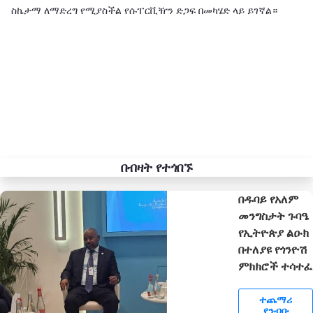
ስኬታማ ለማድረግ የሚያስችል የሱፐርቪዥን ድጋፍ በመካሄድ ላይ ይገኛል።
በብዛት የተጎበኙ
በዱባይ የአለም
መንግስታት ጉባዔ
የኢትዮጵያ ልዑክ
በተለያዩ የጎንዮሽ
ምክክሮች ተሳተፈ
ተጨማሪ
ያንብቡ