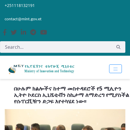
Skip to Main Content
Open Accessibility Menu
+251118132191
contact@mint.gov.et
በሁሉም ክልሎችና ከተማ መስተዳደሮች የ5 ሚሊዮን
ኢትዮ ኮደርስ ኢኒሼቲቭን ስኬታማ ለማድረግ የሚያስችል
የሱፐርቪዥን ድጋፍ እየተካሄደ ነው፡፡