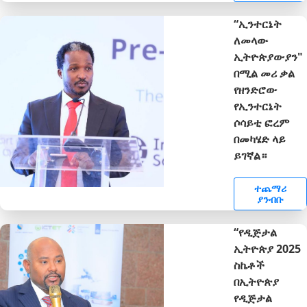
“ኢንተርኔት
ለመላው
ኢትዮጵያውያን"
በሚል መሪ ቃል
የዘንድሮው
የኢንተርኔት
ሶሳይቲ ፎረም
በመካሄድ ላይ
ይገኛል።
ተጨማሪ
ያንብቡ
“የዲጅታል
ኢትዮጵያ 2025
ስኬቶች
በኢትዮጵያ
የዲጅታል