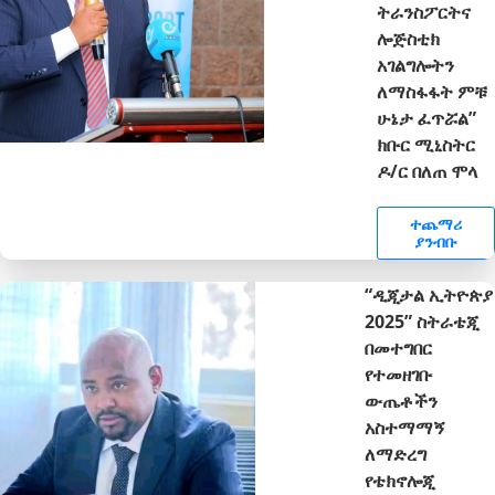
ትራንስፖርትና
ሎጅስቲክ
አገልግሎትን
ለማስፋፋት ምቹ
ሁኔታ ፈጥሯል”
ክቡር ሚኒስትር
ዶ/ር በለጠ ሞላ
ተጨማሪ
ያንብቡ
“ዲጂታል ኢትዮጵያ
2025” ስትራቴጂ
በመተግበር
የተመዘገቡ
ውጤቶችን
አስተማማኝ
ለማድረግ
የቴክኖሎጂ