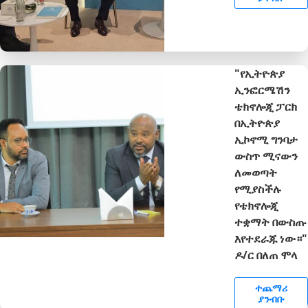
"የኢትዮጵያ
ኢንፎርሜሽን
ቴክኖሎጂ ፓርክ
በኢትዮጵያ
ኢኮኖሚ ግንባታ
ውስጥ ሚናውን
ለመወጣት
የሚያስችሉ
የቴክኖሎጂ
ተቋማት በውስጡ
እየተደራጁ ነው።"
ዶ/ር በለጠ ሞላ
ተጨማሪ
ያንብቡ