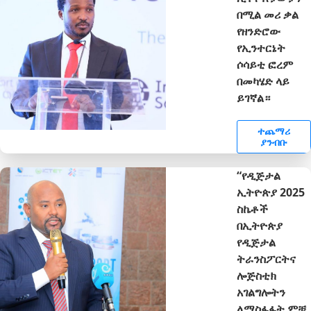
በሚል መሪ ቃል
የዘንድሮው
የኢንተርኔት
ሶሳይቲ ፎረም
በመካሄድ ላይ
ይገኛል።
ተጨማሪ
ያንብቡ
“የዲጅታል
ኢትዮጵያ 2025
ስኬቶች
በኢትዮጵያ
የዲጅታል
ትራንስፖርትና
ሎጅስቲክ
አገልግሎትን
ለማስፋፋት ምቹ