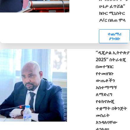
ሁኔታ ፈጥሯል”
ክቡር ሚኒስትር
ዶ/ር በለጠ ሞላ
ተጨማሪ
ያንብቡ
“ዲጂታል ኢትዮጵያ
2025” ስትራቴጂ
በመተግበር
የተመዘገቡ
ውጤቶችን
አስተማማኝ
ለማድረግ
የቴክኖሎጂ
ተቋማት በቅንጅት
መስራት
እንዳለባቸው
ተገለፀ፡፡