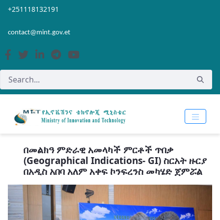
Skip to Main Content
Open Accessibility Menu
+251118132191
contact@mint.gov.et
በመልክዓ ምድራዊ አመላካች ምርቶች ጥበቃ
(Geographical Indications- GI) ስርአት ዙርያ
በአዲስ አበባ አለም አቀፍ ኮንፍረንስ መካሄድ ጀምሯል