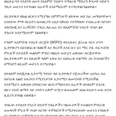
በዚህ ፈጣን የእድገት ዘመን የአእምሮ ጥበቃን ተግባራዊ ማድረግ ቅንጦት ሳይሆን
ግዴታ መሆኑን የተገነዘቡ ስራዎች እንደሚሰሩም ተናግረዋል/ገልፀዋል።
በኢትዮጵያ በኩል ዘርፉን የሚያግዙ ስምምነቶች ጸድቀው ወደ ስራ መግባታቸውን
አንስተው ምቹ ስርአትን ከመዘርጋት አኳያ በቅርቡ የተሻሻለው የብሔራዊ ሳይንስ፣
ቴክኖሎጂ እና ኢኖቬሽን ፖሊሲ ለፈጠራ እና ለአእምሯዊ ንብረት ጥበቃ ልዩ
ትኩረት እንደሚሰጥም ገልጸዋል።
የዓለም አእምሯዊ ንብረት ድርጅት (WIPO) ዳይሬክተር ጀነራል ዳረን ታንግ
ኢትዮጵያን በአንጸባራቂ ባህሎች እና ቅርሶች እንደ ቡና እና ማር ያሉ ተፈጥሯዊ
ምርቶች የታደለች መልካም ምድር ባለቤት መሆኗን ጠቅሰው ድርጅታቸው
ከኢትዮጵያም ሆነ ከሌሎች ዓለም አቀፍ እና አህጉራዊ ተቋማት ጋር ትብብሮችን
ለማሳደግ ቁርጠኛ መሆኑን ተናግረዋል።
በተለይም በዲጂታል ኢኮኖሚ ግንባታ ላይ ኢትዮጵያ የጀመረችው ጠንካራ ስራ
ከሀገሪቱ አልፎ አፍሪካን የሚያነቃንቅ ኢኮኖሚን ለመገንባት የሚያስችል
እንደሚሆን ጠቅሰው በግብርናው ዘርፍ የሚከናወኑ ስራዎች በተለይም ሀገሪቱ
በቡና ሃብት ልማት ላይ ያላትን አቅም አሟጣ ለመጠቀም አስፈላጊውን ሁሉ ድጋፍ
ሊደረግ ይገባል ብለዋል።
ጉባኤው የተለያዩ ሃገራት ከፍተኛ ሃላፊዎችና ባለሙያዎች የመልክዓ ምድራዊ
አመላካች ምርቶች ጥበቃ ስርዓት ተሞክሮዎች የሚያቀርቡበት መሆኑን የገለጹት
የኢትዮጵያ አእምሯዊ ንብረት ባለስልጣን ዋና ዳይሬክተር አቶ ወልዱ ይመሰል