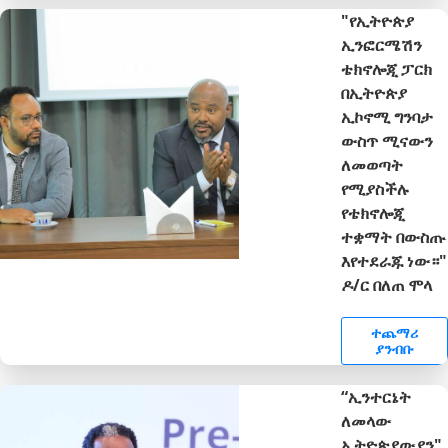
"የኢትዮጵያ
ኢንፎርሜሽን
ቴክኖሎጂ ፓርክ
በኢትዮጵያ
ኢኮኖሚ ግንባታ
ውስጥ ሚናውን
ለመወጣት
የሚያስችሉ
የቴክኖሎጂ
ተቋማት በውስጡ
እየተደራጁ ነው።"
ዶ/ር በለጠ ሞላ
ተጨማሪ
ያንብቡ
“ኢንተርኔት
ለመላው
ኢትዮጵያውያን"