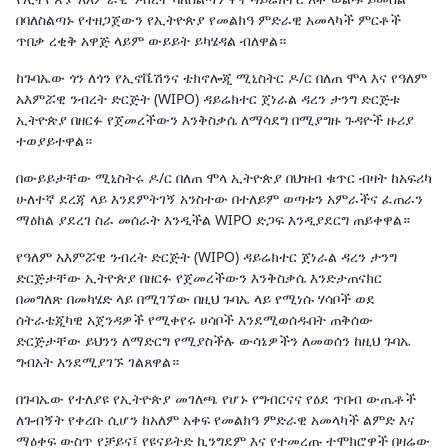
በባለስልጣኑ የተዘጋጀውን የኢትዮጵያ የመልክዓ ምድራዊ አመላካች ምርቶች
ጥበቃ ረቂቅ አዋጅ ላይም ውይይት ይካሄዳል ብለዋል።
ከጉባኤው ጎን ለጎን የኢኖቬሽንና ቴክኖሎጂ ሚኒስትር ዶ/ር በለጠ ሞላ እና የዓለም
አእምሯዊ ንብረት ድርጅት (WIPO) ዳይሬክተር ጀነራል ዳረን ታንግ ድርጅቱ
ኢትዮጵያ በዘርፉ የጀመረችውን እንቅስቃሴ ለማሳደግ በሚያግዙ ጉዳዮች ዙሪያ
ተወያይተዋል።
በውይይታቸው ሚኒስትሩ ዶ/ር በለጠ ሞላ ኢትዮጵያ በህዝብ ቁጥር ብዛት ከአፍሪካ
ሁለተኛ ደረጃ ላይ እንደምትገኝ አንስተው በተለይም ወጣቱን አምራችና ፈጠራን
ማዕከል ያደረገ ስራ መሰራት እንዲችል WIPO ድጋፍ እንዲያደርግ ጠይቀዋል።
የዓለም አእምሯዊ ንብረት ድርጅት (WIPO) ዳይሬክተር ጀነራል ዳረን ታንግ
ድርጅታቸው ኢትዮጵያ በዘርፉ የጀመረችውን እንቅስቃሴ እንድታጠናክር
በመግለጽ በመካሄድ ላይ በሚገኘው በዚህ ጉባኤ ላይ የሚነሱ ሃሳቦች ወደ
ሰትራቴጂካዊ አጀንዳዎች የሚቀየሩ ሀሳቦች እንደሚወሰዱበት ጠቅሰው
ድርጅታቸው ይህንን ለማድርግ የሚያስችሉ ውሳኔዎችን ለመወሰን ከዚህ ጉባኤ
ግብአት እንደሚያገኙ ገልጸዋል።
በጉባኤው የተለያዩ የኢትዮጵያ መገለጫ የሆኑ የግብርናና የዕደ ጥበብ ውጤቶች
ለጉብኝት የቀረቡ ሲሆን ከአለም አቀፍ የመልክዓ ምድራዊ አመላካች ልምድ እና
ማዕቀፍ ውስጥ የቻይና፤ የዩናይትድ ኪንግደም እና የተመረጡ ተሞክሮዋች በዛሬው