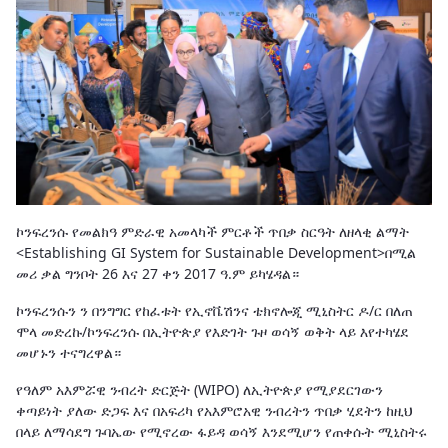
ኮንፍረንሱ የመልክዓ ምድራዊ አመላካች ምርቶች ጥበቃ ስርዓት ለዘላቂ ልማት
<Establishing GI System for Sustainable Development>በሚል
መሪ ቃል ግንቦት 26 እና 27 ቀን 2017 ዓ.ም ይካሄዳል።
ኮንፍረንሱን ን በንግግር የከፈቱት የኢኖቬሽንና ቴክኖሎጂ ሚኒስትር ዶ/ር በለጠ
ሞላ መድረኩ/ኮንፍረንሱ በኢትዮጵያ የእድገት ጉዞ ወሳኝ ወቅት ላይ እየተካሄደ
መሆኑን ተናግረዋል።
የዓለም አእምሯዊ ንብረት ድርጅት (WIPO) ለኢትዮጵያ የሚያደርገውን
ቀጣይነት ያለው ድጋፍ እና በአፍሪካ የአእምሮአዊ ንብረትን ጥበቃ ሂደትን ከዚህ
በላይ ለማሳደግ ጉባኤው የሚኖረው ፋይዳ ወሳኝ እንደሚሆን የጠቀሱት ሚኒስትሩ