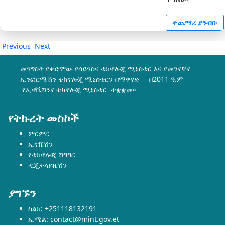
ተጨማሪ ያንብቡ
Previous
Next
መንግስት የቀድሞው የሳይንስና ቴክኖሎጂ ሚኒስቴር እና የመገናኛና
ኢንፎርሜሽን ቴክኖሎጂ ሚኒስቴርን በማዋሃድ በ2011 ዓ.ም
የኢኖቬሽንና ቴክኖሎጂ ሚኒስቴር ተቋቋመ፡፡
የትኩረት መስኮች
ምርምር
ኢኖቬሽን
የቴክኖሎጂ ሽግግር
ዲጂታላይዜሽን
ያግኙን
ስልክ: +251118132191
ኢሜል: contact@mint.gov.et