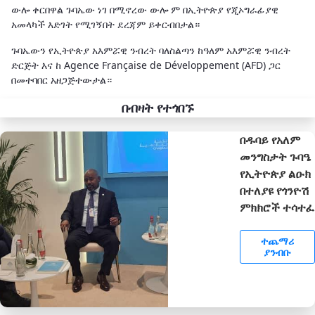
ውሎ ቀርበዋል ጉባኤው ነገ በሚኖረው ውሎ ም በኢትዮጵያ የጂኦግራፊያዊ
አመላካች እድገት የሚገኝበት ደረጃም ይቀርብበታል።
ጉባኤውን የኢትዮጵያ አእምሯዊ ንብረት ባለስልጣን ከዓለም አእምሯዊ ንብረት
ድርጅት እና ከ Agence Française de Développement (AFD) ጋር
በመተባበር አዘጋጅተውታል።
በብዛት የተጎበኙ
በዱባይ የአለም
መንግስታት ጉባዔ
የኢትዮጵያ ልዑክ
በተለያዩ የጎንዮሽ
ምክክሮች ተሳተፈ
ተጨማሪ
ያንብቡ