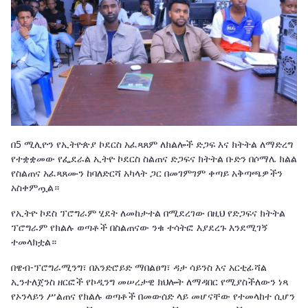
በ5 ሚሊዮን የኢትዮጵያ ኮደርስ አፈጻጸም ለክልሎች ድጋፍ እና ክትትል ለማድረግ
የተቋቋመው የፌደራል ኢትዮ ኮደርስ ስልጠና ድጋፍና ክትትል ቡድን በሶማሌ ክልል
የስልጠና አፈጻጸሙን ከባለድርሻ አካላት ጋር በመገምገም ቀጣይ አቅጣጫዎችን
አስቀምጧል።
የኢትዮ ኮደስ ፕሮግራም ሂደት ለመከታተል በሚደረገው በዚህ የድጋፍና ክትትል
ፕሮግራም የክልሉ ወጣቶች በስልጠናው ንቁ ተሳትፎ እያደረጉ እንደሚገኝ
ተመላክቷል።
በዌብ-ፕሮግራሚንግ፣ በአንድሮይድ ማበልፀግ፣ ዳታ ሳይንስ እና አርቲፊሻል
ኢንተለጀንስ ዘርፎች የኮዲንግ መሠረታዊ ክህሎት ለማዳበር የሚያስችለውን ነጻ
የኦንላይን ሥልጠና የክልሉ ወጣቶች በመውሰድ ላይ መሆናቸው የተመላከተ ሲሆን