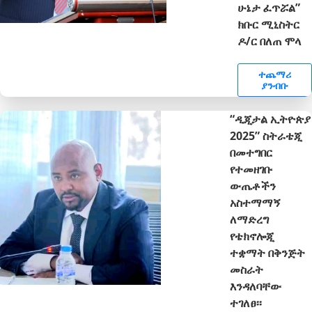
ሁኔታ ፈጥሯል”
ክቡር ሚኒስትር
ዶ/ር በለጠ ሞላ
ተጨማሪ
ያንብቡ
“ዲጂታል ኢትዮጵያ
2025” ስትራቴጂ
በመተግበር
የተመዘገቡ
ውጤቶችን
አስተማማኝ
ለማድረግ
የቴክኖሎጂ
ተቋማት በቅንጅት
መስራት
እንዳለባቸው
ተገለፀ፡፡