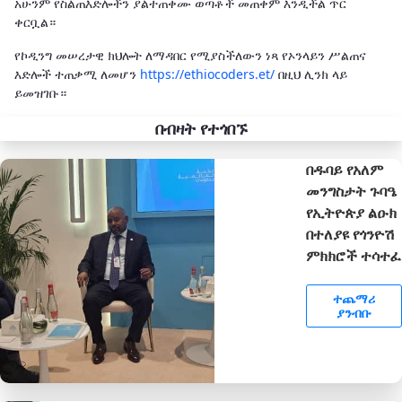
አሁንም የስልጠእድሎችን ያልተጠቀሙ ወጣቶች መጠቀም እንዲችል ጥር
ቀርቧል።
የኮዲንግ መሠረታዊ ክህሎት ለማዳበር የሚያስችለውን ነጻ የኦንላይን ሥልጠና
እድሎች ተጠቃሚ ለመሆን
https://ethiocoders.et/
በዚህ ሊንክ ላይ
ይመዝገቡ።
በብዛት የተጎበኙ
በዱባይ የአለም
መንግስታት ጉባዔ
የኢትዮጵያ ልዑክ
በተለያዩ የጎንዮሽ
ምክክሮች ተሳተፈ
ተጨማሪ
ያንብቡ