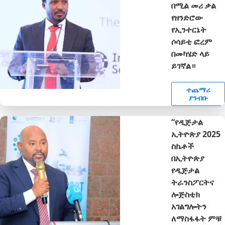
በሚል መሪ ቃል
የዘንድሮው
የኢንተርኔት
ሶሳይቲ ፎረም
በመካሄድ ላይ
ይገኛል።
ተጨማሪ
ያንብቡ
“የዲጅታል
ኢትዮጵያ 2025
ስኬቶች
በኢትዮጵያ
የዲጅታል
ትራንስፖርትና
ሎጅስቲክ
አገልግሎትን
ለማስፋፋት ምቹ