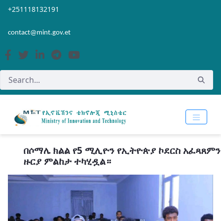
Skip to Main Content
Open Accessibility Menu
+251118132191
contact@mint.gov.et
በሶማሌ ክልል የ5 ሚሊዮን የኢትዮጵያ ኮደርስ አፈጻጸምን
ዙርያ ምልከታ ተካሂዷል።