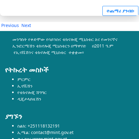
ተጨማሪ ያንብቡ
Previous
Next
መንግስት የቀድሞው የሳይንስና ቴክኖሎጂ ሚኒስቴር እና የመገናኛና
ኢንፎርሜሽን ቴክኖሎጂ ሚኒስቴርን በማዋሃድ በ2011 ዓ.ም
የኢኖቬሽንና ቴክኖሎጂ ሚኒስቴር ተቋቋመ፡፡
የትኩረት መስኮች
ምርምር
ኢኖቬሽን
የቴክኖሎጂ ሽግግር
ዲጂታላይዜሽን
ያግኙን
ስልክ: +251118132191
ኢሜል: contact@mint.gov.et
ድረ-ገጽ: www.mint.gov.et