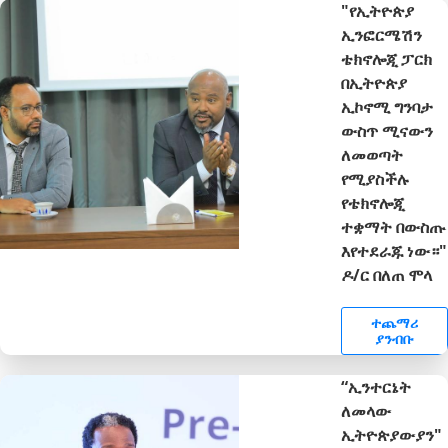
"የኢትዮጵያ
ኢንፎርሜሽን
ቴክኖሎጂ ፓርክ
በኢትዮጵያ
ኢኮኖሚ ግንባታ
ውስጥ ሚናውን
ለመወጣት
የሚያስችሉ
የቴክኖሎጂ
ተቋማት በውስጡ
እየተደራጁ ነው።"
ዶ/ር በለጠ ሞላ
ተጨማሪ
ያንብቡ
“ኢንተርኔት
ለመላው
ኢትዮጵያውያን"