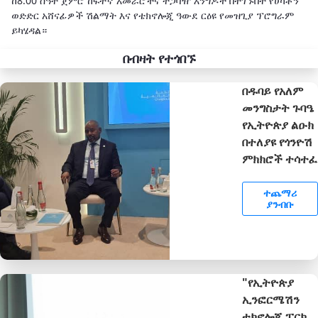
ከ8:00 ሰዓት ጀምሮ ከፍተኛ አመራሮችና ተጋባዥ እንግዶች በተገኙበት የሀካቶን
ወድድር አሸናፊዎች ሽልማት እና የቴክኖሎጂ ዓውደ ርዕዩ የመዝጊያ ፕሮግራም
ይካሄዳል።
በብዛት የተጎበኙ
በዱባይ የአለም
መንግስታት ጉባዔ
የኢትዮጵያ ልዑክ
በተለያዩ የጎንዮሽ
ምክክሮች ተሳተፈ
ተጨማሪ
ያንብቡ
"የኢትዮጵያ
ኢንፎርሜሽን
ቴክኖሎጂ ፓርክ