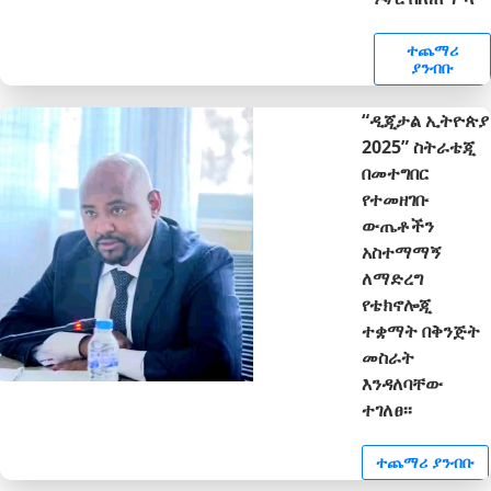
ተጨማሪ
ያንብቡ
“ዲጂታል ኢትዮጵያ
2025” ስትራቴጂ
በመተግበር
የተመዘገቡ
ውጤቶችን
አስተማማኝ
ለማድረግ
የቴክኖሎጂ
ተቋማት በቅንጅት
መስራት
እንዳለባቸው
ተገለፀ፡፡
ተጨማሪ ያንብቡ