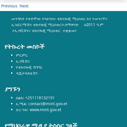
Previous
Next
መንግስት የቀድሞው የሳይንስና ቴክኖሎጂ ሚኒስቴር እና የመገናኛና
ኢንፎርሜሽን ቴክኖሎጂ ሚኒስቴርን በማዋሃድ በ2011 ዓ.ም
የኢኖቬሽንና ቴክኖሎጂ ሚኒስቴር ተቋቋመ፡፡
የትኩረት መስኮች
ምርምር
ኢኖቬሽን
የቴክኖሎጂ ሽግግር
ዲጂታላይዜሽን
ያግኙን
ስልክ: +251118132191
ኢሜል: contact@mint.gov.et
ድረ-ገጽ: www.mint.gov.et
የማህበራዊ ሚዲያ ትስስር ገጾች