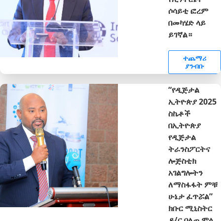
ሶሳይቲ ፎረም
በመካሄድ ላይ
ይገኛል።
ተጨማሪ
ያንብቡ
“የዲጅታል
ኢትዮጵያ 2025
ስኬቶች
በኢትዮጵያ
የዲጅታል
ትራንስፖርትና
ሎጅስቲክ
አገልግሎትን
ለማስፋፋት ምቹ
ሁኔታ ፈጥሯል”
ክቡር ሚኒስትር
ዶ/ር በለጠ ሞላ