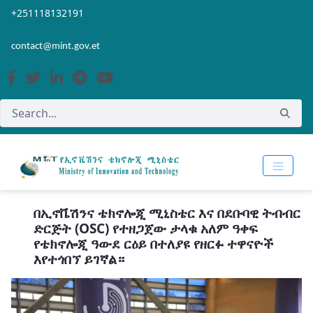
Skip to Main Content
Open Accessibility Menu
+251118132191
contact@mint.gov.et
በኢኖቬሽንና ቴክኖሎጂ ሚኒስቴር እና በደቡባዊ ትብብር
ድርጅት (OSC) የተዘጋጀው ታላቁ አለም ዓቀፍ
የቴክኖሎጂ ዓውደ ርዕይ በተለያዩ የዘርፉ ተዋናዮች
እየተጎበኘ ይገኛል።