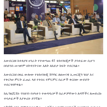
አውደርዕዩ ከተለያዩ ሀገራት የተወጣጡ 41 ቴክኖሎጂዎች ያሳተፈው ሲሆን
በሳይንስ ሙዝየም በትላንትናው እለት ለእይታ ክፍት ተደርጓል።
እውደርእዩ በዛሬ ውሎው የቴክኖሎጂ ሽግግር ለዘመናዊ ኢመርጂግ ገበያ እና
የቀርካሀ ምርት ፈጠራ ላይ የተሰሩ የምርምር ስራዎች ቀርበው ውይይት
ተደርጎባቸዋል።
ከኤግዚቪሽኑ ጎንለጎን የሀካቶን ተወዳዳሪዎች ስራዎቻቸውን ለዳኞችና ለመድረኩ
ተሳታፊዎች እያቀረቡ ይገኛል።