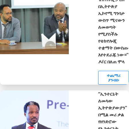
በኢትዮጵያ
ኢኮኖሚ ግንባታ
ውስጥ ሚናውን
ለመወጣት
የሚያስችሉ
የቴክኖሎጂ
ተቋማት በውስጡ
እየተደራጁ ነው።"
ዶ/ር በለጠ ሞላ
ተጨማሪ
ያንብቡ
“ኢንተርኔት
ለመላው
ኢትዮጵያውያን"
በሚል መሪ ቃል
የዘንድሮው
የኢንተርኔት