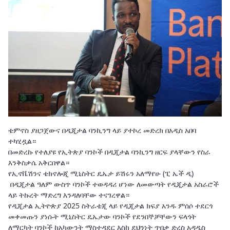
ቴምኖስ ያዘጋጀውና በዲጂታል ባንኪንግ ላይ ያተኮረ መድረክ በአዲስ አበባ
ተካሂዷል።
በመድረኩ የተለያዩ የኢትጵያ ባንኮች በዲጂታል ባንኪንግ ዘርፍ ያላቸውን የስራ
እንቅስቃሴ አቅርበዋል።
የኢኖቬሽንና ቴክኖሎጂ ሚኒስትር ዴኤታ ይሽሩን አለማየሁ (ፒ ኤች ዲ)
በዲጂታል ዓለም ውስጥ ባንኮች ተወዳዳሪ ሆነው ለመውጣት የዲጂታል አስራሮች
ላይ ትኩረት ማድረግ እንዳለባቸው ተናገረዋል።
የዲጂታል ኢትዮጵያ 2025 ስትራቴጂ ላይ የዲጂታል ክፍያ አንዱ ምሰሶ ተደርጎ
መቀመጡን ያነሱት ሚኒስትር ዴኤታው ባንኮች የደንበኞቻቸውን ፍላጎት
ለማርካት ባንኮች ከአካውንት ማስተዳደር እስከ ደህንነት ጥበቃ ድረስ አዳዲስ