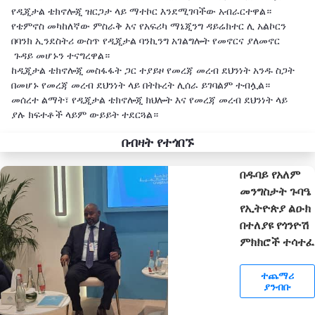
የዲጂታል ቴክኖሎጂ ዝርጋታ ላይ ማተኮር እንደሚገባችው አብራርተዋል።
የቴምኖስ መካከለኛው ምስራቅ እና የአፍሪካ ማኔጂንግ ዳይሬክተር ሊ አልኮርን
በባንክ ኢንደስትሪ ውስጥ የዲጂታል ባንኪንግ አገልግሎት የመኖርና ያለመኖር
ጉዳይ መሆኑን ተናግረዋል።
ከዲጂታል ቴክኖሎጂ መስፋፋት ጋር ተያይዞ የመረጃ መረብ ደህንነት አንዱ ስጋት
በመሆኑ የመረጃ መረብ ደህንነት ላይ በትኩረት ሊሰራ ይገባልም ተብሏል።
መሰረተ ልማት፣ የዲጂታል ቴክኖሎጂ ክህሎት እና የመረጃ መረብ ደህንነት ላይ
ያሉ ክፍተቶች ላይም ውይይት ተደርጓል።
በብዛት የተጎበኙ
በዱባይ የአለም
መንግስታት ጉባዔ
የኢትዮጵያ ልዑክ
በተለያዩ የጎንዮሽ
ምክክሮች ተሳተፈ
ተጨማሪ
ያንብቡ