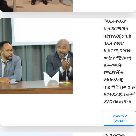
"የኢትዮጵያ
ኢንፎርሜሽን
ቴክኖሎጂ ፓርክ
በኢትዮጵያ
ኢኮኖሚ ግንባታ
ውስጥ ሚናውን
ለመወጣት
የሚያስችሉ
የቴክኖሎጂ
ተቋማት በውስጡ
እየተደራጁ ነው።"
ዶ/ር በለጠ ሞላ
ተጨማሪ
ያንብቡ
“ኢንተርኔት