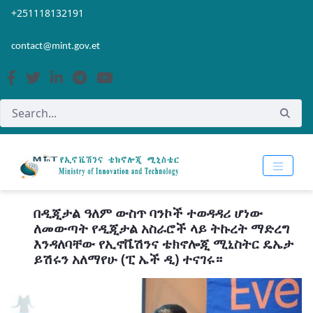
Skip to Main Content
Open Accessibility Menu
+251118132191
contact@mint.gov.et
በዲጂታል ዓለም ውስጥ ባንኮች ተወዳዳሪ ሆነው
ለመውጣት የዲጂታል አስራሮች ላይ ትኩረት ማድረግ
እንዳለባቸው የኢኖቬሽንና ቴክኖሎጂ ሚኒስትር ዴኤታ
ይሽሩን አለማየሁ (ፒ ኤች ዲ) ተናገሩ።