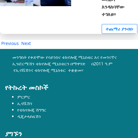
እንዳለባቸው
ተገለፀ፡፡
ተጨማሪ ያንብቡ
Previous
Next
መንግስት የቀድሞው የሳይንስና ቴክኖሎጂ ሚኒስቴር እና የመገናኛና
ኢንፎርሜሽን ቴክኖሎጂ ሚኒስቴርን በማዋሃድ በ2011 ዓ.ም
የኢኖቬሽንና ቴክኖሎጂ ሚኒስቴር ተቋቋመ፡፡
የትኩረት መስኮች
ምርምር
ኢኖቬሽን
የቴክኖሎጂ ሽግግር
ዲጂታላይዜሽን
ያግኙን