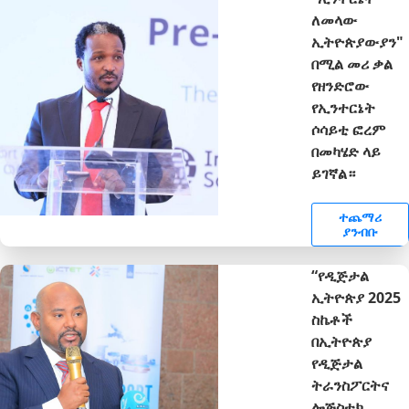
ለመላው
ኢትዮጵያውያን"
በሚል መሪ ቃል
የዘንድሮው
የኢንተርኔት
ሶሳይቲ ፎረም
በመካሄድ ላይ
ይገኛል።
ተጨማሪ
ያንብቡ
“የዲጅታል
ኢትዮጵያ 2025
ስኬቶች
በኢትዮጵያ
የዲጅታል
ትራንስፖርትና
ሎጅስቲክ