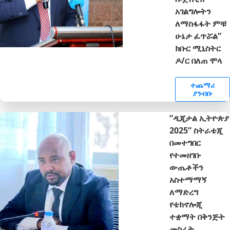
አገልግሎትን
ለማስፋፋት ምቹ
ሁኔታ ፈጥሯል”
ክቡር ሚኒስትር
ዶ/ር በለጠ ሞላ
ተጨማሪ
ያንብቡ
“ዲጂታል ኢትዮጵያ
2025” ስትራቴጂ
በመተግበር
የተመዘገቡ
ውጤቶችን
አስተማማኝ
ለማድረግ
የቴክኖሎጂ
ተቋማት በቅንጅት
መስራት