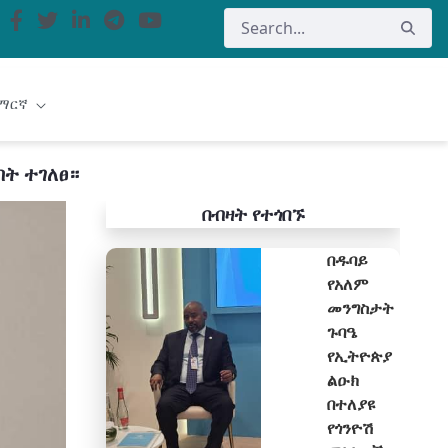
ማርኛ
ት ተገለፀ።
በብዛት የተጎበኙ
በዱባይ
የአለም
መንግስታት
ጉባዔ
የኢትዮጵያ
ልዑክ
በተለያዩ
የጎንዮሽ