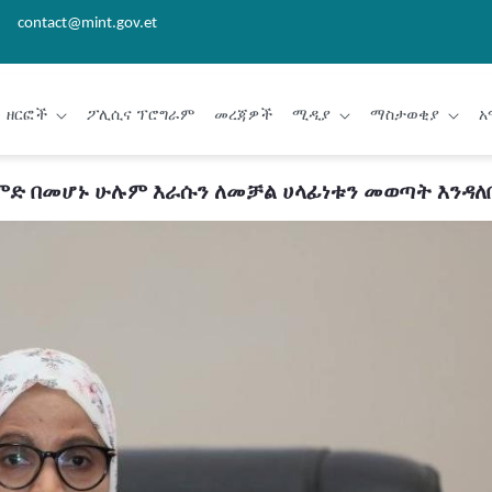
contact@mint.gov.et
ዘርፎች
ፖሊሲና ፕሮግራም
መረጃዎች
ሚዲያ
ማስታወቂያ
አ
ምድ በመሆኑ ሁሉም እራሱን ለመቻል ሀላፊነቱን መወጣት እንዳለበ