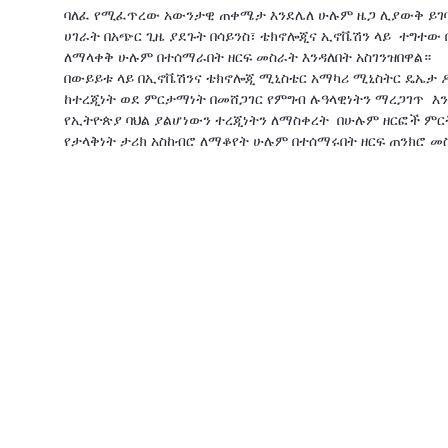
ባለፈ የሚፈጥረው አውንታዊ ጠቀሜታ እንደሌለ ሁሉም ዜጋ ሊያውቅ ይገባ
ሀገራት በአጭር ጊዜ ያደጉት በሳይንስ፣ ቴክኖሎጂና ኢኖቬሽን ላይ ተግተው
ለማላቀቅ ሁሉም በተሰማራበት ዘርፍ መስራት እንዳለበት አስገንዝበዋል።
በውይይቱ ላይ በኢኖቬሽንና ቴክኖሎጂ ሚኒስቴር አማካሪ ሚኒስትር ዴኤታ 
ከተረጂነት ወደ ምርታማነት በመሸጋገር የምግብ ሉዓላዊነትን ማረጋገጥ እ
የኢትዮጵያ ባህል ያልሆነውን ተረጂነትን ለማስቀረት በሁሉም ዘርፎች ምርት
የታላቅነት ታሪክ አስከብሮ ለማቆየት ሁሉም በተሰማሩበት ዘርፍ ጠንክሮ 