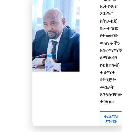
ኢትዮጵያ
2025”
ስትራቴጂ
በመተግበር
የተመዘገቡ
ውጤቶችን
አስተማማኝ
ለማድረግ
የቴክኖሎጂ
ተቋማት
በቅንጅት
መስራት
እንዳለባቸው
ተገለፀ፡፡
ተጨማሪ
ያንብቡ