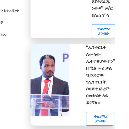
እየተደራጁ
ነው።" ዶ/ር
ን ከተረጂነት
በለጠ ሞላ
ለች
ተጨማሪ
ያንብቡ
ብርና
“ኢንተርኔት
ለመላው
ኢትዮጵያውያን"
በሚል መሪ ቃል
የዘንድሮው
የኢንተርኔት
ሶሳይቲ ፎረም
በመካሄድ ላይ
ይገኛል።
ተጨማሪ
ያንብቡ