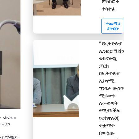
ምክክሮች
ተሳተፈ
ተጨማሪ
ያንብቡ
"የኢትዮጵያ
ኢንፎርሜሽን
ቴክኖሎጂ
ፓርክ
በኢትዮጵያ
ኢኮኖሚ
ግንባታ ውስጥ
ሚናውን
ለመወጣት
የሚያስችሉ
ት አካሄዱ።
የቴክኖሎጂ
 መሆን
ተቋማት
በውስጡ
ን ከማዳከም