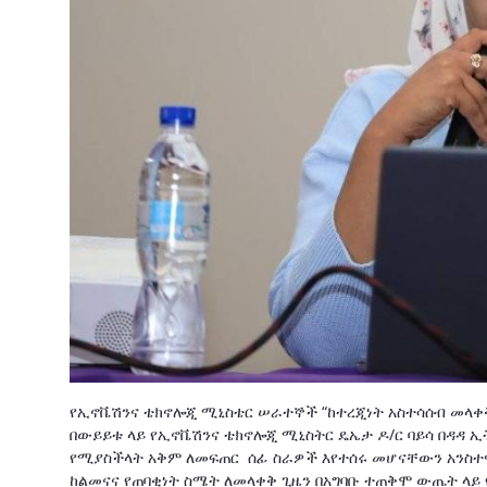
የኢኖቬሽንና ቴክኖሎጂ ሚኒስቴር ሠራተኞች “ከተረጂነት አስተሳሰብ መላቀቅ
በውይይቱ ላይ የኢኖቬሽንና ቴክኖሎጂ ሚኒስትር ዴኤታ ዶ/ር ባይሳ በዳዳ 
የሚያስችላት አቅም ለመፍጠር ሰፊ ስራዎች እየተሰሩ መሆናቸውን አንስተ
ከልመናና የጠባቂነት ስሜት ለመላቀቅ ጊዜን በአግባቡ ተጠቅሞ ውጤት ላይ