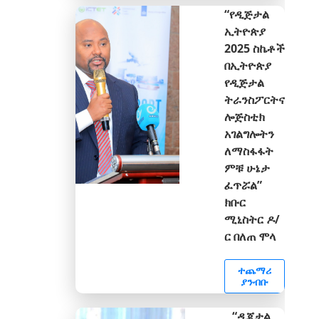
“የዲጅታል
ኢትዮጵያ
2025 ስኬቶች
በኢትዮጵያ
የዲጅታል
ትራንስፖርትና
ሎጅስቲክ
አገልግሎትን
ለማስፋፋት
ምቹ ሁኔታ
ፈጥሯል”
ክቡር
ሚኒስትር ዶ/
ር በለጠ ሞላ
ተጨማሪ
ያንብቡ
“ዲጂታል