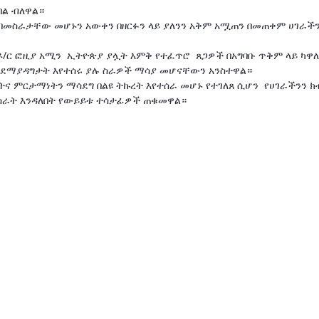
ል ብለዋል።
 በመስራታቸው መሆኑን አውቀን በዘርፉን ላይ ያለንን አቅም አሟጠን በመጠቀም ሀገራችን
ዶ/ር ፎዚያ አሚን ኢትዮጵያ ያሏት እምቅ የተፈጥሮ ጸጋዎች በአግባቡ ጥቅም ላይ ካዋ
ንደማያዳግታት እየተሰሩ ያሉ ስራዎች ማሳያ መሆናቸውን አንስተዋል።
ና ምርታማነትን ማሳደግ በልዩ ትኩረት እየተሰራ መሆኑ የተገለጸ ሲሆን የሀገራችንን ክ
መስራት እንዳለበት የውይይቱ ተሳታፊዎች ጠቁመዋል።