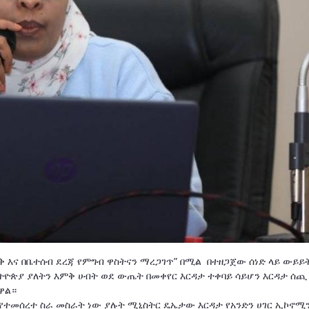
 እና በቤተሰብ ደረጃ የምግብ ዋስትናን ማረጋገጥ” በሚል በተዘጋጀው ሰነድ ላይ ውይይ
ኢትዮጵያ ያለትን እምቅ ሀብት ወደ ውጤት በመቀየር እርዳታ ተቀባይ ሳይሆን እርዳታ ሰጪ
ዋል።
 የተመሰረተ ስራ መስራት ነው ያሉት ሚኒስትር ዴኤታው እርዳታ የአንድን ሀገር ኢኮኖሚ