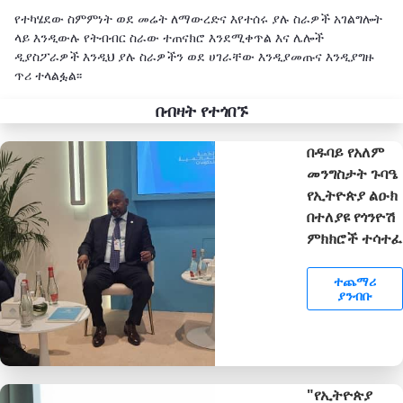
የተካሄደው ስምምነት ወደ መሬት ለማውረድና እየተሰሩ ያሉ ስራዎች አገልግሎት
ላይ እንዲውሉ የትብብር ስራው ተጠናክሮ እንደሚቀጥል እና ሌሎች
ዲያስፖራዎች እንዲህ ያሉ ስራዎችን ወደ ሀገራቸው እንዲያመጡና እንዲያግዙ
ጥሪ ተላልፏል፡፡
በብዛት የተጎበኙ
በዱባይ የአለም
መንግስታት ጉባዔ
የኢትዮጵያ ልዑክ
በተለያዩ የጎንዮሽ
ምክክሮች ተሳተፈ
ተጨማሪ
ያንብቡ
"የኢትዮጵያ