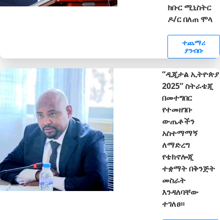
ክቡር ሚኒስትር
ዶ/ር በለጠ ሞላ
ተጨማሪ
ያንብቡ
“ዲጂታል ኢትዮጵያ
2025” ስትራቴጂ
በመተግበር
የተመዘገቡ
ውጤቶችን
አስተማማኝ
ለማድረግ
የቴክኖሎጂ
ተቋማት በቅንጅት
መስራት
እንዳለባቸው
ተገለፀ፡፡