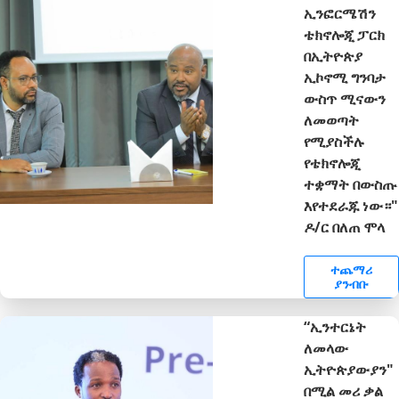
ኢንፎርሜሽን
ቴክኖሎጂ ፓርክ
በኢትዮጵያ
ኢኮኖሚ ግንባታ
ውስጥ ሚናውን
ለመወጣት
የሚያስችሉ
የቴክኖሎጂ
ተቋማት በውስጡ
እየተደራጁ ነው።"
ዶ/ር በለጠ ሞላ
ተጨማሪ
ያንብቡ
“ኢንተርኔት
ለመላው
ኢትዮጵያውያን"
በሚል መሪ ቃል