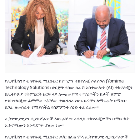
የኢኖቬሽንና ቴክኖሎጂ ሚኒስቴር ከዮሚማ ቴክኖሎጂ ሶልሽንስ (Yomima
Technology Solutions) ድርጅት የሰው ሰራሽ አስተውሎት (AI) ቴክኖሎጂን
በኢትዮጵያ የትምህርት ዘርፍ ላይ ለመጠቀምና ተማሪወችን ከታች ጀምሮ
የቴክኖሎጂው ልምምድ ኖሯቸው ተወዳዳሪ የሆኑ ዜጎችን ለማፍራት በማሰብ
በጋራ ለመስራት የሚያስችል የስምምነት ሰነድ ተፈራረሙ፡፡
ኢትዮጵያዊያን ዲያስፖራዎች ለሀገራቸው አዳዲስ ቴክኖሎጂዎችን በማበርከት
ኢኮኖሚውን እንዲደግፉ ያለመ ነው፡፡
የኢኖቬሽንና ቴክኖሎጂ ሚኒስትር ዶ/ር በለጠ ሞላ ኢትዮጵያዊ ዲያስፖራዎች