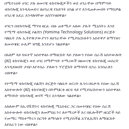
በሚኖሩበት ሀገር ያሉ ዘመናዊ ቴክኖሎጂዎችን ወደ ሀገራቸው በማምጣት
ቴክኖሎጂ እንዲላመድና ለሀገራዊ የእድገት አካል ሆኖ እንዲጠቀሙበት የማስቻል
ሀገራዊ አደራ እንዳለባቸው አስገንዝበዋል፡፡
ሀገርን በቴክኖሎጂ ማገዝ ዘርፈ ብዙ ጠቀሜታ አለው ያሉት ሚኒስትሩ እንደ
ዮሚማ ቴክኖሎጂ ሶልሽን (Yomima Technology Solutions) ድርጅት
ባለቤት ያሉ ኢትዮጵያውያንን ለሀገራቸው የሚያበረክቱትን አስተዋፆ ለማገዝና
ለመተባበር ሁሌም ዝግጁ እንደሆኑ ገልፀዋል፡፡
በአለም ላይ ከፍተኛ አስተዋፅኦ በማበርከት ላይ ያለውን የሰው ሰራሽ አስተውሎት
(AI) ቴክኖሎጂን ወደ ሀገር በማምጣት ተማሪወች በዘመናዊ ቴክኖሎጂ መሰረት
እንዲይዙበት ታስቦ እየተሰራ ያለውን ፕሮጀክት ለማሳካት በጋራ እንሰራለን
ብለዋል፡፡
የዮሚማ ቴክኖሎጂ ሶልሽን ድርጅት ባለቤት ወ/ሪት ሌንሳ በፍቃዱ የሰው ሰራሽ
አስተውሎት (AI) ቴክኖሎጂን በትምህርቱ ዘርፍ ላይ የሚያበረክተውን አስተዋፅኦ
ለማሳካት ቴክኖሎጂ ወሳኝ ሚና እንዳለው ገልፀዋል፡፡
አክለውም ከኢኖቬሽንና ቴክኖሎጂ ሚኒስቴር ጋር በመተባበር የሰው ሰራሽ
አስተውሎት ቴክኖሎጂን ለመምህራንና ለተማሪዎች እና በሌሎችም ዘርፎች ላይ
የመማር ማስተማሩን ስርዓት ለማሳለጥ የሚያስችል አፕሊኬሽን ለማበርከት
እየሰራን ነው ብለዋል፡፡