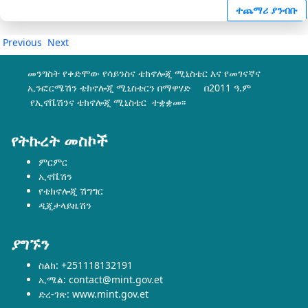
ተጨማሪ ያንብቡ
Previous
Next
መንግስት የቀድሞው የሳይንስና ቴክኖሎጂ ሚኒስቴር እና የመገናኛና
ኢንፎርሜሽን ቴክኖሎጂ ሚኒስቴርን በማዋሃድ በ2011 ዓ.ም
የኢኖቬሽንና ቴክኖሎጂ ሚኒስቴር ተቋቋመ፡፡
የትኩረት መስኮች
ምርምር
ኢኖቬሽን
የቴክኖሎጂ ሽግግር
ዲጂታላይዜሽን
ያግኙን
ስልክ: +251118132191
ኢሜል: contact@mint.gov.et
ድረ-ገጽ: www.mint.gov.et