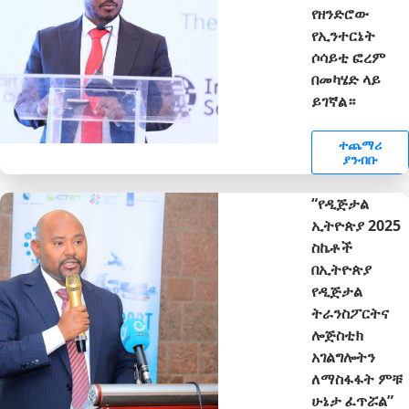
የዘንድሮው
የኢንተርኔት
ሶሳይቲ ፎረም
በመካሄድ ላይ
ይገኛል።
ተጨማሪ
ያንብቡ
“የዲጅታል
ኢትዮጵያ 2025
ስኬቶች
በኢትዮጵያ
የዲጅታል
ትራንስፖርትና
ሎጅስቲክ
አገልግሎትን
ለማስፋፋት ምቹ
ሁኔታ ፈጥሯል”