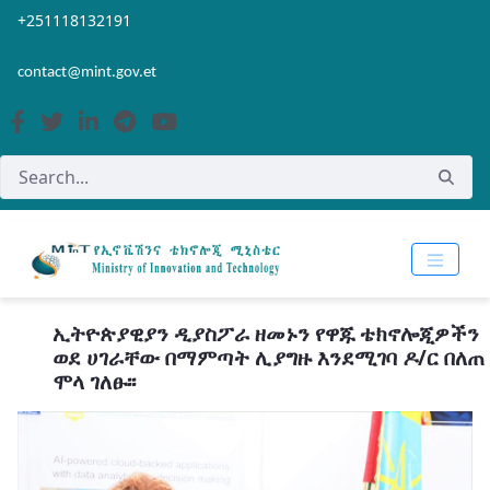
Skip to Main Content
Open Accessibility Menu
+251118132191
contact@mint.gov.et
ኢትዮጵያዊያን ዲያስፖራ ዘመኑን የዋጁ ቴክኖሎጂዎችን
ወደ ሀገራቸው በማምጣት ሊያግዙ እንደሚገባ ዶ/ር በለጠ
ሞላ ገለፁ፡፡