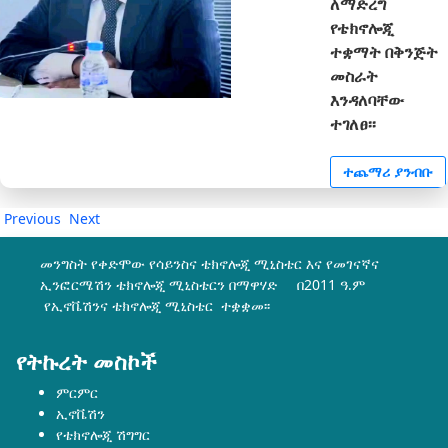
ለማድረግ
የቴክኖሎጂ
ተቋማት በቅንጅት
መስራት
እንዳለባቸው
ተገለፀ፡፡
ተጨማሪ ያንብቡ
Previous
Next
መንግስት የቀድሞው የሳይንስና ቴክኖሎጂ ሚኒስቴር እና የመገናኛና
ኢንፎርሜሽን ቴክኖሎጂ ሚኒስቴርን በማዋሃድ በ2011 ዓ.ም
የኢኖቬሽንና ቴክኖሎጂ ሚኒስቴር ተቋቋመ፡፡
የትኩረት መስኮች
ምርምር
ኢኖቬሽን
የቴክኖሎጂ ሽግግር