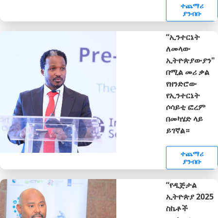
ተጨማሪ
ያንብቡ
“ኢንተርኔት
ለመላው
ኢትዮጵያውያን"
በሚል መሪ ቃል
የዘንድሮው
የኢንተርኔት
ሶሳይቲ ፎረም
በመካሄድ ላይ
ይገኛል።
ተጨማሪ
ያንብቡ
“የዲጅታል
ኢትዮጵያ 2025
ስኬቶች