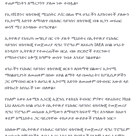
ተጠቃሚነትን ለማረጋገጥ ያለመ ነው ተብሏል፡፡
የኢኖቬሽንና ቴክኖሎጂ ሚኒስትር ዶ/ር በለጠ ሞላ ሀገራችን እያከናወነች ያለውን
የኢኮኖሚ እድገት ለማሳለጥ በኒኩለር ሳይንስና ቴክኖሎጂ ብቁ ዜጋን መፍጠር
ወሳኝ ሚና እንዳለው ተናግረዋል፡፡
ኢትዮጵያ የአፍሪካ መግቢያ በር ናት ያሉት ሚኒስትሩ በኢትዮጵያ የኒኩለር
ሳይንስና ቴክኖሎጂ የመጀመሪያ ዲግሪ ፕሮግራም ለአፍሪካ IAEA አባል ሀገራት
እንዲሰጥ ኢትዮጵያ የተመረጠችው ዘርፈ ብዙ ድርድሮች ተደርገውና
የማስተናገድና አቅሟ ከግምት ውስጥ ገብቶ እንደሆ ገልፀዋል፡፡
ሀገራችን የኒኩለር ሳይንስና ቴክኖሎጂ ዘርፉን ለሰላማዊ ህልውና ኢኮኖሚ
ማበልፀጊያነት ለመጠቀም በሰው ሀይል ልማት ላይ በመስራትና ከፖሊሲዎቻችን
ጋር በማናበብ ዘርፉን ለሀገራዊ ኢኮኖሚ እድገት ለመጠቀም በትብብር አውድ ላይ
በትኩረት እየሰራች ነው ብለዋል፡፡
የአለም አቀፍ አቶሚክ ኢነርጂ ኤጀንሲ የቴክኒክ ትብብር ም/ዋና ዳይሬክተር Hua
Liu ለአፍሪካ አባል ሀገራት በኢትዮጵያ የኒኩለር ሳይንስና ቴክኖሎጂ የመጀመሪያ
ዲግሪ ፕሮግራም መሰጠቱ ኢኮሚውን ለማሳደግ ከፍተኛ ሚና እንዳለው ከአሁን
ቀደም ከሚኒስትሩ ጋር ባደረጓቸው ተከታታይ ውይይቶች የገለጹት ነበር።
አክለውም በኢትዮጵያ የኑኩሌር ሳይንስና ቴክኖሎጂ የመጀመሪያ ዲግሪ ፕሮግራም
ለመስጠት የሚያስችሉ ላብራቶሪና አስፈላጊ ግብዓቶች በአለም አቀፍ አቶሚክ