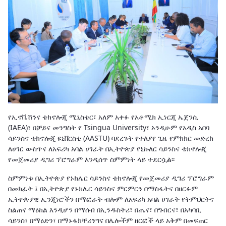
የኢኖቬሽንና ቴክኖሎጂ ሚኒስቴር፣ አለም አቀፉ የአቶሚክ ኢነርጂ ኤጀንሲ
(IAEA)፣ በቻይና መንግስት የ Tsingua University፣ ኦንዲሁም የአዲስ አበባ
ሳይንስና ቴክኖሎጂ ዩኒቨርስቲ (AASTU) ባደረጉት የተለያየ ጊዜ የምክክር መድረክ
ለሀገር ውስጥና ለአፍሪካ አባል ሀገራት በኢትዮጵያ የኒኩለር ሳይንስና ቴክኖሎጂ
የመጀመሪያ ዲግሪ ፕሮግራም እንዲሰጥ ስምምነት ላይ ተደርሷል፡፡
ስምምነቱ በኢትዮጵያ የኑክሌር ሳይንስና ቴክኖሎጂ የመጀመሪያ ዲግሪ ፕሮግራም
በመክፈት ፤ በኢትዮጵያ የኑክሌር ሳይንስና ምርምርን በማስፋትና በዘርፉም
ኢትዮጵያዊ ኢንጂነሮችን በማፎራት ብሎም ለአፍሪካ አባል ሀገራት የትምህርትና
ስልጠና ማዕከል እንዲሆን በማሰብ በኢንዱስትሪ፣ በጤና፣ በግብርና፣ በአካባቢ
ሳይንስ፣ በማዕድን፣ በማኑፋክቸሪንግና በሌሎችም ዘርፎች ላይ አቅም በመፍጠር