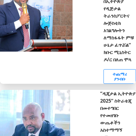
በኢትዮጵያ
የዲጅታል
ትራንስፖርትና
ሎጅስቲክ
አገልግሎትን
ለማስፋፋት ምቹ
ሁኔታ ፈጥሯል”
ክቡር ሚኒስትር
ዶ/ር በለጠ ሞላ
ተጨማሪ
ያንብቡ
“ዲጂታል ኢትዮጵያ
2025” ስትራቴጂ
በመተግበር
የተመዘገቡ
ውጤቶችን
አስተማማኝ