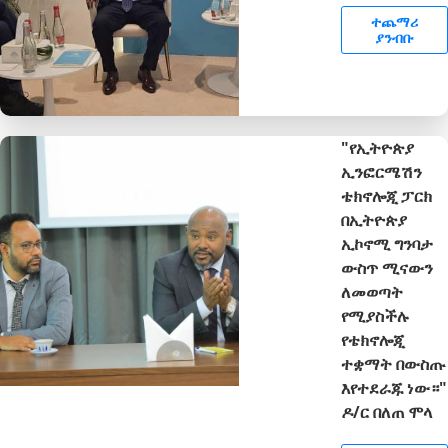
ተጨማሪ
ያንብቡ
"የኢትዮጵያ
ኢንፎርሜሽን
ቴክኖሎጂ ፓርክ
በኢትዮጵያ
ኢኮኖሚ ግንባታ
ውስጥ ሚናውን
ለመወጣት
የሚያስችሉ
የቴክኖሎጂ
ተቋማት በውስጡ
እየተደራጁ ነው።"
ዶ/ር በለጠ ሞላ