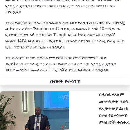
ኢነርጂ ኤጀንሲና በቻይና መንግስት በኩል ድጋፍ እንደሚደረግ መግባባት ላይ
ተደርሷል።
በዘርፉ የመጀመሪያ ዲግሪ ፕሮግራሙን ለመስጠት የአዲስ አበባ የሳይንስና ቴክኖለጂ
ዩኒቨርስቲና የቻይና Tsinghua ዩኒቨርስቲ በጋራ በመስራት እስከ 10 የሚደርሱ
ኢትዮጵያውያን ለ6 ወር በቻይና Tsinghua ዩኒቨርስቲ ሰልጥነው በሀገራች
ለአፍሪካ IAEA አባል ሀገራት በኢትዮጵያ የኒኩለር ሳይንስና ቴክኖሎጂ የመጀመሪያ
ዲግሪ ፕሮግራም እንደሚሰጡ ተገልጿል፡፡
በመጨረሻም በቀጣይ ወደስራ የሚያስገባ የሶስትዮሽ የስምምነት ሰነድ
በኢኖቬሽንና ቴክኖሎጂ ሚኒስቴር፣ በአለም አቀፍ አቶሚክ ኢነርጂ ኤጀንሲና
በቻይና መንግስት ለመፈራረም የሚያስችል የጋራ አቅጣጫ ተወስዷል፡፡
በብዛት የተጎበኙ
በዱባይ የአለም
መንግስታት ጉባዔ
የኢትዮጵያ ልዑክ
በተለያዩ የጎንዮሽ
ምክክሮች ተሳተፈ