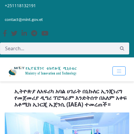
Skip to Main Content
Open Accessibility Menu
+251118132191
contact@mint.gov.et
ኢትዮጵያ ለአፍሪካ አባል ሀገራት በኒኩለር ኢንጂነሪግ
የመጀመሪያ ዲግሪ ፕሮግራም እንድትሰጥ በአለም አቀፍ
አቶሚክ ኢነርጂ ኤጀንሲ (IAEA) ተመረጠች።