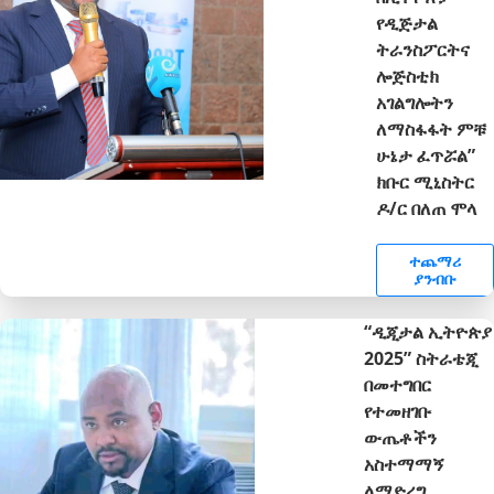
የዲጅታል
ትራንስፖርትና
ሎጅስቲክ
አገልግሎትን
ለማስፋፋት ምቹ
ሁኔታ ፈጥሯል”
ክቡር ሚኒስትር
ዶ/ር በለጠ ሞላ
ተጨማሪ
ያንብቡ
“ዲጂታል ኢትዮጵያ
2025” ስትራቴጂ
በመተግበር
የተመዘገቡ
ውጤቶችን
አስተማማኝ
ለማድረግ