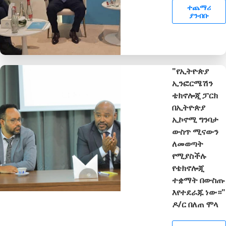
ተጨማሪ
ያንብቡ
"የኢትዮጵያ
ኢንፎርሜሽን
ቴክኖሎጂ ፓርክ
በኢትዮጵያ
ኢኮኖሚ ግንባታ
ውስጥ ሚናውን
ለመወጣት
የሚያስችሉ
የቴክኖሎጂ
ተቋማት በውስጡ
እየተደራጁ ነው።"
ዶ/ር በለጠ ሞላ