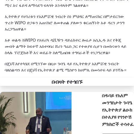
ሚና እና ፋይዳ ለማሳደግ ፍላጎት እንዳላትም ገልጸዋል።
ኢትዮጵያ የሀገሪቱን የአእምሯዊ ንብረት ስነ ምህዳር ለማጠናከር በምታደርገው
ጥረት WIPO ድጋፉን አጠናክሮ ለመቀጠል ያለውን ቁርጠኝነት አቶ ዳረን ታንግ
አረጋግጠዋል።
አቶ ወልዱ ከWIPO የአፍሪካ ዲቪዥን ዳይሬክተር ሎሬታ አሲኢዱ እና የቅጂ
መብት ልማት ከፍተኛ አስተባባሪ ሸሪን ግሬስ ጋር የተወያዩ ሲሆን በመከናወን ላይ
ስላሉ ፕሮጀክቶች እና ወደፊት ስለሚጠበቁ ተግባራቶች ተነጋግረዋል፡፡
በጄኔቫ እየተካሄደ በሚገኘው በዚሁ ጉባዔ ላይ የኢትዮጵያ አእምሯዊ ንብረት
ባለስልጣን እና በጄኔቫ የኢትዮጵያ ቋሚ ሚስዮን ከሀምሌ በመሳተፍ ላይ ይገኛሉ።
በብዛት የተጎበኙ
በዱባይ የአለም
መንግስታት ጉባዔ
የኢትዮጵያ ልዑክ
በተለያዩ የጎንዮሽ
ምክክሮች ተሳተፈ