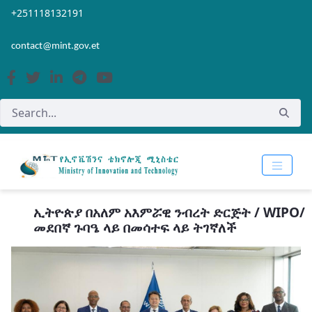
Skip to Main Content
Open Accessibility Menu
+251118132191
contact@mint.gov.et
ኢትዮጵያ በአለም አእምሯዊ ንብረት ድርጅት / WIPO/
መደበኛ ጉባዔ ላይ በመሳተፍ ላይ ትገኛለች