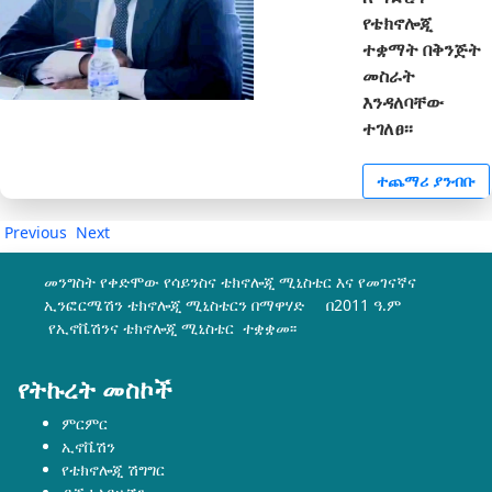
የቴክኖሎጂ
ተቋማት በቅንጅት
መስራት
እንዳለባቸው
ተገለፀ፡፡
ተጨማሪ ያንብቡ
Previous
Next
መንግስት የቀድሞው የሳይንስና ቴክኖሎጂ ሚኒስቴር እና የመገናኛና
ኢንፎርሜሽን ቴክኖሎጂ ሚኒስቴርን በማዋሃድ በ2011 ዓ.ም
የኢኖቬሽንና ቴክኖሎጂ ሚኒስቴር ተቋቋመ፡፡
የትኩረት መስኮች
ምርምር
ኢኖቬሽን
የቴክኖሎጂ ሽግግር