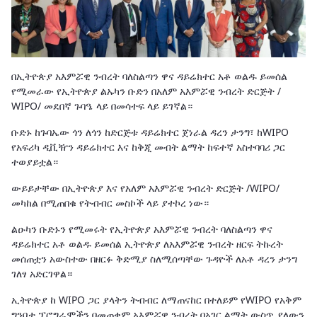
በኢትዮጵያ አእምሯዊ ንብረት ባለስልጣን ዋና ዳይሬክተር አቶ ወልዱ ይመሰል
የሚመራው የኢትዮጵያ ልኡካን ቡድን በአለም አእምሯዊ ንብረት ድርጅት /
WIPO/ መደበኛ ጉባዔ ላይ በመሳተፍ ላይ ይገኛል።
ቡድኑ ከጉባኤው ጎን ለጎን ከድርጅቱ ዳይሬክተር ጀነራል ዳረን ታንግ፣ ከWIPO
የአፍሪካ ዲቪዥን ዳይሬክተር እና ከቅጂ መብት ልማት ከፍተኛ አስተባባሪ ጋር
ተወያይቷል።
ውይይታቸው በኢትዮጵያ እና የአለም አእምሯዊ ንብረት ድርጅት /WIPO/
መካከል በሚጠበቁ የትብብር መስኮች ላይ ያተኮረ ነው።
ልዑካን ቡድኑን የሚመሩት የኢትዮጵያ አእምሯዊ ንብረት ባለስልጣን ዋና
ዳይሬክተር አቶ ወልዱ ይመሰል ኢትዮጵያ ለአእምሯዊ ንብረት ዘርፍ ትኩረት
መሰጠቷን አውስተው በዘርፉ ቅድሚያ ስለሚሰጣቸው ጉዳዮች ለአቶ ዳረን ታንግ
ገለፃ አድርገዋል።
ኢትዮጵያ ከ WIPO ጋር ያላትን ትብብር ለማጠናከር በተለይም የWIPO የአቅም
ግንባታ ፕሮግራሞችን በመጠቀም አእምሯዊ ንብረት በአገር ልማት ውስጥ ያለውን