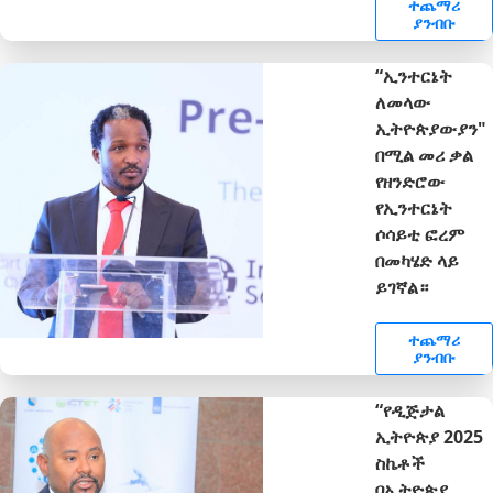
ተጨማሪ
ያንብቡ
“ኢንተርኔት
ለመላው
ኢትዮጵያውያን"
በሚል መሪ ቃል
የዘንድሮው
የኢንተርኔት
ሶሳይቲ ፎረም
በመካሄድ ላይ
ይገኛል።
ተጨማሪ
ያንብቡ
“የዲጅታል
ኢትዮጵያ 2025
ስኬቶች
በኢትዮጵያ