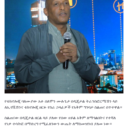
የቴክኖሎጂ ባለሙያው አቶ ሰለሞን ሙሉጌታ በዲጂታል ትራንስፎርሜሽን ላይ
ለኢኖቬሽንና ቴክኖሎጂ ዘርፉ የስራ ኃላፊዎች የአቅም ግንባታ ስልጠና ሰጥተዋል።
ስልጠናው በዲጂታል ዘርል ላይ ያለው የሰው ሀይል አቅም ለማጎልበትና የተሻለ
የነቃ ተሳትፎ በማድረግ የሚፈለገውን ውጤት ለማስመዝገብ ያለመ ነው።