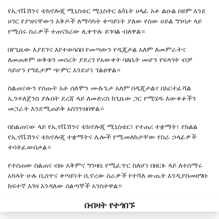
የኢኖቬሽንና ቴክኖሎጂ ሚኒስቴር ሚኒስትር ፅ/ቤት ሀላፊ አቶ ልዑል ስዩም እንደ
ሀገር የያዝናቸውን እቅዶች ለማሳካት ቀጣይነት ያለው የሰው ሀይል ግንባታ ላይ
የሚሰሩ ስራዎች ተጠናክረው ሊቀጥሉ ይገባል ብለዋል።
በየጊዜው እያደገና እየተወሳሰበ የመጣውን የዲጂታል አለም ለመምራትና
ለመጠቀም ወቅቱን መሰረት ያደረገ የአውቀት ባለቤት መሆን የፍላጎት ብቻ
ሳይሆን የግዴታም ጭምር እንደሆነ ገልፀዋል።
ስልጠናውን የሰጡት አቶ ሰለሞን ሙሉጌታ አለም በዲጂታልና በአርተፊሻል
ኢንተለጀንስ ያሉበት ደረጃ ላይ ለመድረስ ከጊዜው ጋር የሚሄዱ እውቀቶችን
መጋራት እንደሚጠይቅ አስገንዝበዋል።
በስልጠናው ላይ የኢኖቬሽንና ቴክኖሎጂ ሚኒስቴር፣ የተጠሪ ተቋማት፣ የክልል
የኢኖቬሽንና ቴክኖሎጂ ተቋማትና ሌሎች የሚመለከታቸው የስራ ኃላፊዎች
ተሳትፈውበታል።
የተሰጠው ስልጠና ብዙ አቅምና ግንዛቤ የሚፈጥር ስለሆነ በዘርፉ ላይ ለተሰማሩ
አካላት ሁሉ ቢሰጥና ቀጣይነት ቢኖረው ስራዎች የተሻለ ውጤት እንዲያስመዘግቡ
ከፍተኛ እገዛ እንዳለው ሰልጣኞች አንስተዋል።
በብዛት የተጎበኙ