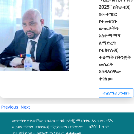
2025” ስትራቴጂ
በመተግበር
የተመዘገቡ
ውጤቶችን
አስተማማኝ
ለማድረግ
የቴክኖሎጂ
ተቋማት በቅንጅት
መስራት
እንዳለባቸው
ተገለፀ፡፡
ተጨማሪ ያንብቡ
Previous
Next
መንግስት የቀድሞው የሳይንስና ቴክኖሎጂ ሚኒስቴር እና የመገናኛና
ኢንፎርሜሽን ቴክኖሎጂ ሚኒስቴርን በማዋሃድ በ2011 ዓ.ም
የኢኖቬሽንና ቴክኖሎጂ ሚኒስቴር ተቋቋመ፡፡