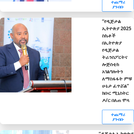
ተጨማሪ
ያንብቡ
“የዲጅታል
ኢትዮጵያ 2025
ስኬቶች
በኢትዮጵያ
የዲጅታል
ትራንስፖርትና
ሎጅስቲክ
አገልግሎትን
ለማስፋፋት ምቹ
ሁኔታ ፈጥሯል”
ክቡር ሚኒስትር
ዶ/ር በለጠ ሞላ
ተጨማሪ
ያንብቡ
“ዲጂታል ኢትዮጵያ