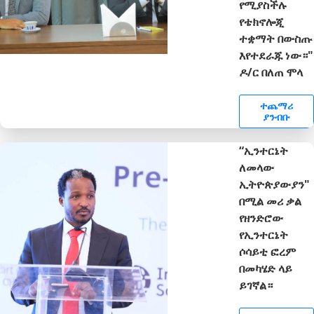
የሚያስችሉ
የቴክኖሎጂ
ተቋማት በውስጡ
እየተደራጁ ነው።"
ዶ/ር በለጠ ሞላ
ተጨማሪ
ያንብቡ
“ኢንተርኔት
ለመላው
ኢትዮጵያውያን"
በሚል መሪ ቃል
የዘንድሮው
የኢንተርኔት
ሶሳይቲ ፎረም
በመካሄድ ላይ
ይገኛል።