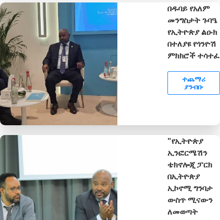
በዱባይ የአለም
መንግስታት ጉባዔ
የኢትዮጵያ ልዑክ
በተለያዩ የጎንዮሽ
ምክክሮች ተሳተፈ
ተጨማሪ
ያንብቡ
"የኢትዮጵያ
ኢንፎርሜሽን
ቴክኖሎጂ ፓርክ
በኢትዮጵያ
ኢኮኖሚ ግንባታ
ውስጥ ሚናውን
ለመወጣት