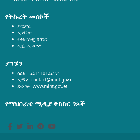
የትኩረት መስኮች
ምርምር
ኢኖቬሽን
የቴክኖሎጂ ሽግግር
ዲጂታላይዜሽን
ያግኙን
ስልክ: +251118132191
ኢሜል: contact@mint.gov.et
ድረ-ገጽ: www.mint.gov.et
የማህበራዊ ሚዲያ ትስስር ገጾች