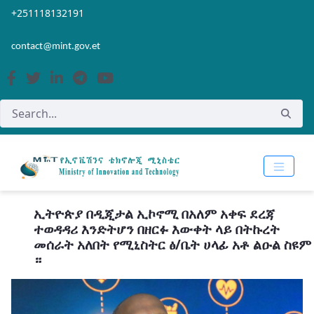
Skip to Main Content
Open Accessibility Menu
+251118132191
contact@mint.gov.et
ኢትዮጵያ በዲጂታል ኢኮኖሚ በአለም አቀፍ ደረጃ
ተወዳዳሪ እንድትሆን በዘርፉ እውቀት ላይ በትኩረት
መሰራት አለበት የሚኒስትር ፅ/ቤት ሀላፊ አቶ ልዑል ስዩም
።