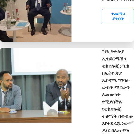
ተጨማሪ
ያንብቡ
"የኢትዮጵያ
ኢንፎርሜሽን
ቴክኖሎጂ ፓርክ
በኢትዮጵያ
ኢኮኖሚ ግንባታ
ውስጥ ሚናውን
ለመወጣት
የሚያስችሉ
የቴክኖሎጂ
ተቋማት በውስጡ
እየተደራጁ ነው።"
ዶ/ር በለጠ ሞላ