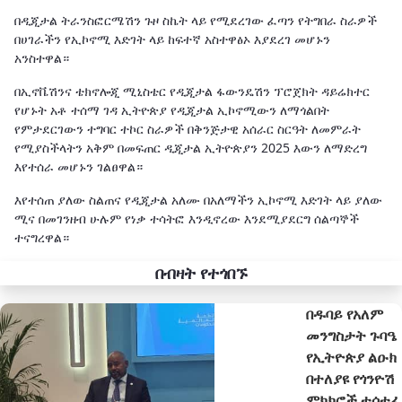
በዲጂታል ትራንስፎርሜሽን ጉዞ ስኬት ላይ የሚደረገው ፈጣን የትግበራ ስራዎች
በሀገራችን የኢኮኖሚ እድገት ላይ ከፍተኛ አስተዋፅኦ እያደረገ መሆኑን
አንስተዋል።
በኢኖቬሽንና ቴክኖሎጂ ሚኒስቴር የዲጂታል ፋውንዴሽን ፕሮጀክት ዳይሬክተር
የሆኑት አቶ ተሰማ ገዳ ኢትዮጵያ የዲጂታል ኢኮኖሚውን ለማጎልበት
የምታደርገውን ተግባር ተኮር ስራዎች በቅንጅታዊ አሰራር ስርዓት ለመምራት
የሚያስችላትን አቅም በመፍጠር ዲጂታል ኢትዮጵያን 2025 እውን ለማድረግ
እየተሰራ መሆኑን ገልፀዋል።
እየተሰጠ ያለው ስልጠና የዲጂታል አለሙ በአለማችን ኢኮኖሚ እድገት ላይ ያለው
ሚና በመገንዘብ ሁሉም የነቃ ተሳትፎ እንዲኖረው እንደሚያደርግ ሰልጣኞች
ተናግረዋል።
በብዛት የተጎበኙ
በዱባይ የአለም
መንግስታት ጉባዔ
የኢትዮጵያ ልዑክ
በተለያዩ የጎንዮሽ
ምክክሮች ተሳተፈ