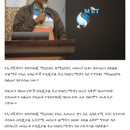
የኢኖቬሽንና ቴክኖሎጂ ሚኒስቴር ለሚኒስትር መስሪያ ቤቱ፣ ለተጠሪና ለክልል
ተቋማት የስራ ሀላፊዎች የዲጂታል ትራንስፎርሜሽን ላይ የግንዛቤ ማስጨበጫ
ስልጠና እየተሰጠ ነው።
የዘርፉን ባለሙያዎች በዲጂታል ትራንስፎርሜሽን ዙሪያ አቅም ለመገንባት
ያለመውን ስልጠና የሰጡት የቴክኖሎጂ ባለሙያው አቶ ሰሎሞን ሙሉጌታ
ናቸው።
የኢኖቬሽንና ቴክኖሎጂ ሚኒስቴር የስራ አመራር ዋና ስራ አስፈፃሚ ዶ/ር አንተነህ
ተስፋዬ በዲጂታል ኢኮኖሚ መሰረተ ልማትና በሰው ሀይል አቅም ግንባታ ላይ
በትኩረት መሰራቱ የዲጂታል ትራንስፎርሜሽን ጉዞ ያፋጥናል ብለዋል።