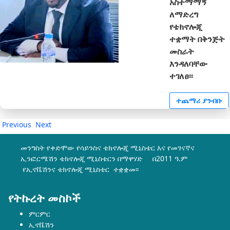
አስተማማኝ
ለማድረግ
የቴክኖሎጂ
ተቋማት በቅንጅት
መስራት
እንዳለባቸው
ተገለፀ፡፡
ተጨማሪ ያንብቡ
Previous
Next
መንግስት የቀድሞው የሳይንስና ቴክኖሎጂ ሚኒስቴር እና የመገናኛና
ኢንፎርሜሽን ቴክኖሎጂ ሚኒስቴርን በማዋሃድ በ2011 ዓ.ም
የኢኖቬሽንና ቴክኖሎጂ ሚኒስቴር ተቋቋመ፡፡
የትኩረት መስኮች
ምርምር
ኢኖቬሽን