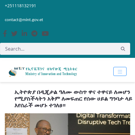
Skip to Main Content
Open Accessibility Menu
+251118132191
contact@mint.gov.et
ኢትዮጵያ በዲጂታል ዓለሙ ውስጥ ዋና ተዋናይ ለመሆን
የሚያስችላትን አቅም ለመፍጠር የሰው ሀይል ግንባታ ላይ
እየሰራች መሆኑ ተገለፀ።