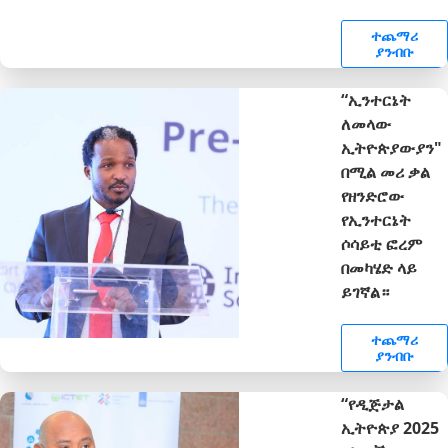
ተጨማሪ
ያንብቡ
“ኢንተርኔት
ለመላው
ኢትዮጵያውያን"
በሚል መሪ ቃል
የዘንድሮው
የኢንተርኔት
ሶሳይቲ ፎረም
በመካሄድ ላይ
ይገኛል።
ተጨማሪ
ያንብቡ
“የዲጅታል
ኢትዮጵያ 2025