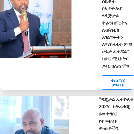
ስኬቶች
በኢትዮጵያ
የዲጅታል
ትራንስፖርትና
ሎጅስቲክ
አገልግሎትን
ለማስፋፋት ምቹ
ሁኔታ ፈጥሯል”
ክቡር ሚኒስትር
ዶ/ር በለጠ ሞላ
ተጨማሪ
ያንብቡ
“ዲጂታል ኢትዮጵያ
2025” ስትራቴጂ
በመተግበር
የተመዘገቡ
ውጤቶችን