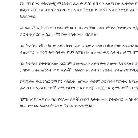
የኢኖቬሽንና ቴክኖሎጂ ሚኒስትር ዴኤታ ዶ/ር ይሹሩን አለማየሁ ኢትዮጵያ
ክፍያ፣ ዲጂታል ታክስ አስተዳደር፣ ኤሌክትሮኒክ ደረሰኝ፣ ኤሌክትሮኒክ ፊ
አድርገዋል፡፡
አክለውም ኢትዮጵያ በቴሌኮም ዘርፉ ባደረገችው ሪፎርም የኢትዮጵያን ዲጂ
ጋር ተቀራርቦ መስራቱ ሚናው የላቀ ነው ብለዋል፡፡
በኢትዮጵያ የቪዛ ካርድ ዳይሬክተር አቶ ያሬድ እንዳለ በበኩላቸው እንደገለ
ተጠቃሚ መኖሩን አውስተው ይህን አሃዝ በመጨመር ወደ ላቀ ተጠቃሚ በማስ
በኢትዮጵያ የተተገበረው ሪፎርም ያመጣውን አዎንታዊ ለውጥ እንረዳለን ያ
ያሳየውን ቁርጠኝነት ወደ ሌሎች የአፍሪካ አገራት በማስፋት የቀጠናዊ የዲ
የዲጂታል ትራንስፎርሜሽኑ ባለቤት ከሆነው ተቋም ጋር በቀዳሚነትና ከሚመ
ፊሊስ በተለያዩ ቦታዎች የሚታዩትን ያልተቀናጁ የዲጂታል ጅማሪዎችን በማስ
በምክክሩም ላይ በቀጣይ የባለሙያዎች ቡድን አቋቁመው የትብብር መስኮችን
ወደ ትግበራ ለመግባት እንደሚሰራ ተጠቁሟል፡