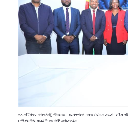
የኢኖቬሽንና ቴክኖሎጂ ሚኒስቴር በኢትዮጵያ ከሰብ ሰሃራን አፍሪካ የቪዛ 
በሚያስችሉ ዘርፎች መስኮች መክረዋል፡፡