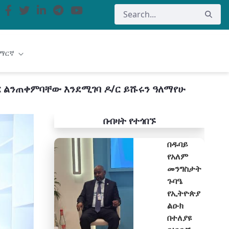
ማርኛ
 ልንጠቀምባቸው እንደሚገባ ዶ/ር ይሹሩን ዓለማየሁ
በብዛት የተጎበኙ
በዱባይ
የአለም
መንግስታት
ጉባዔ
የኢትዮጵያ
ልዑክ
በተለያዩ