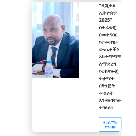
“ዲጂታል
ኢትዮጵያ
2025”
ስትራቴጂ
በመተግበር
የተመዘገቡ
ውጤቶችን
አስተማማኝ
ለማድረግ
የቴክኖሎጂ
ተቋማት
በቅንጅት
መስራት
እንዳለባቸው
ተገለፀ፡፡
ተጨማሪ
ያንብቡ