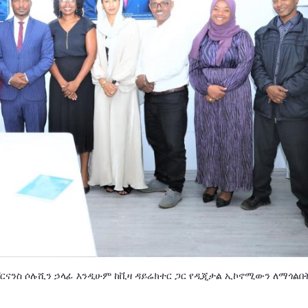
ገቨርናንስ ሶሉሺን ኃላፊ እንዲሁም ከቪዛ ዳይሬክተር ጋር የዲጂታል ኢኮኖሚውን ለማጎልበ