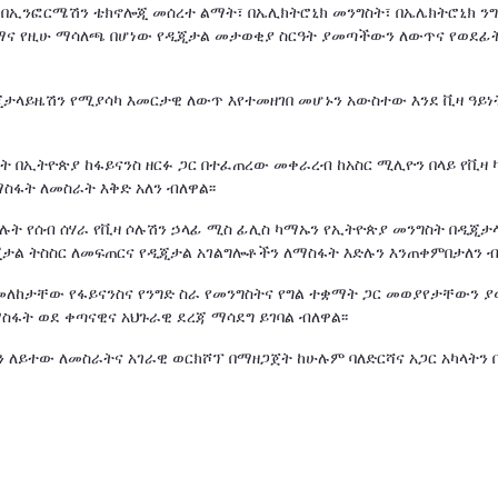
 በኢንፎርሜሽን ቴክኖሎጂ መሰረተ ልማት፣ በኤሊክትሮኒክ መንግስት፣ በኤሌክትሮኒክ ን
ርማና የዚሁ ማሳለጫ በሆነው የዲጂታል መታወቂያ ስርዓት ያመጣችውን ለውጥና የወደፊት
ታላይዜሽን የሚያሳካ እመርታዊ ለውጥ እየተመዘገበ መሆኑን አውስተው እንደ ቪዛ ዓይነ
ጹት በኢትዮጵያ ከፋይናንስ ዘርፉ ጋር በተፈጠረው መቀራረብ ከአስር ሚሊዮን በላይ የቪዛ 
ፋት ለመስራት እቅድ አለን ብለዋል፡፡
ሉት የሰብ ሰሃራ የቪዛ ሶሉሽን ኃላፊ ሚስ ፊሊስ ካማኡን የኢትዮጵያ መንግስት በዲጂታ
ጂታል ትስስር ለመፍጠርና የዲጂታል አገልግሎቶችን ለማስፋት እድሉን እንጠቀምበታለን ብ
ለከታቸው የፋይናንስና የንግድ ስራ የመንግስትና የግል ተቋማት ጋር መወያየታቸውን 
ፋት ወደ ቀጣናዊና አህጉራዊ ደረጃ ማሳደግ ይገባል ብለዋል፡፡
 ለይተው ለመስራትና አገራዊ ወርክሾፕ በማዘጋጀት ከሁሉም ባለድርሻና አጋር አካላትን