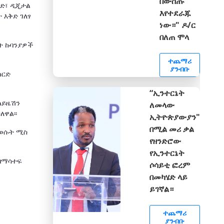
በውስጡ
ግድ፣ ዲጂታል
እየተደራጁ
 እቅድ ገለፃ
ነው።" ዶ/ር
በለጠ ሞላ
ት ኩባንያዎች
ተጨማሪ
ያንብቡ
ካርድ
“ኢንተርኔት
ላይዜሽን
ለመላው
ለዋል፡፡
ኢትዮጵያውያን"
በሚል መሪ ቃል
ያወሱት ሚስ
የዘንድሮው
የኢንተርኔት
 በማሳተፍ
ሶሳይቲ ፎረም
በመካሄድ ላይ
ይገኛል።
ተጨማሪ
ያንብቡ