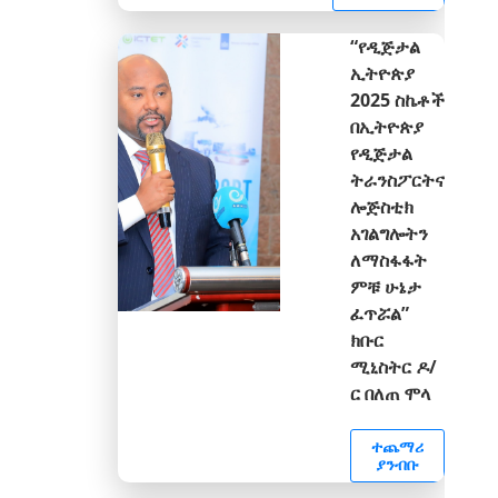
“የዲጅታል
ኢትዮጵያ
2025 ስኬቶች
በኢትዮጵያ
የዲጅታል
ትራንስፖርትና
ሎጅስቲክ
አገልግሎትን
ለማስፋፋት
ምቹ ሁኔታ
ፈጥሯል”
ክቡር
ሚኒስትር ዶ/
ር በለጠ ሞላ
ተጨማሪ
ያንብቡ