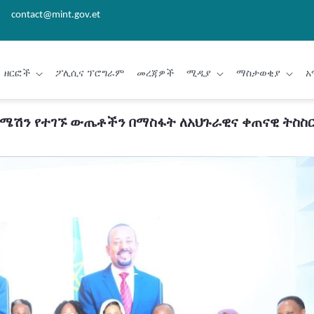
contact@mint.gov.et
ዘርፎች
ፖሊሲና ፕሮግራም
መረጃዎች
ሚዲያ
ማስታወቂያ
አ
ርሜሽን የተገኙ ውጤቶችን በማስፋት ለአህጉራዊና ቀጠናዊ ትስስር