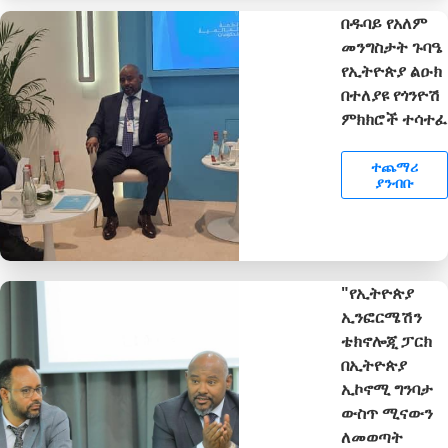
በዱባይ የአለም
መንግስታት ጉባዔ
የኢትዮጵያ ልዑክ
በተለያዩ የጎንዮሽ
ምክክሮች ተሳተፈ
ተጨማሪ
ያንብቡ
"የኢትዮጵያ
ኢንፎርሜሽን
ቴክኖሎጂ ፓርክ
በኢትዮጵያ
ኢኮኖሚ ግንባታ
ውስጥ ሚናውን
ለመወጣት