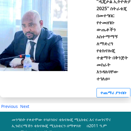
“ዲጂታል ኢትዮጵያ
2025” ስትራቴጂ
በመተግበር
የተመዘገቡ
ውጤቶችን
አስተማማኝ
ለማድረግ
የቴክኖሎጂ
ተቋማት በቅንጅት
መስራት
እንዳለባቸው
ተገለፀ፡፡
ተጨማሪ ያንብቡ
Previous
Next
መንግስት የቀድሞው የሳይንስና ቴክኖሎጂ ሚኒስቴር እና የመገናኛና
ኢንፎርሜሽን ቴክኖሎጂ ሚኒስቴርን በማዋሃድ በ2011 ዓ.ም