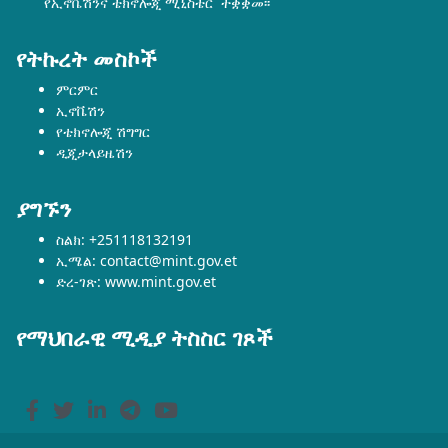
የኢኖቬሽንና ቴክኖሎጂ ሚኒስቴር ተቋቋመ፡፡
የትኩረት መስኮች
ምርምር
ኢኖቬሽን
የቴክኖሎጂ ሽግግር
ዲጂታላይዜሽን
ያግኙን
ስልክ: +251118132191
ኢሜል: contact@mint.gov.et
ድረ-ገጽ: www.mint.gov.et
የማህበራዊ ሚዲያ ትስስር ገጾች