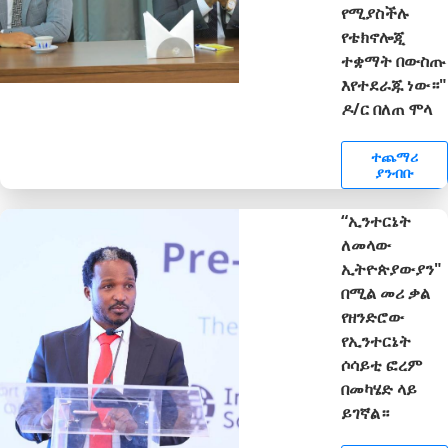
የሚያስችሉ
የቴክኖሎጂ
ተቋማት በውስጡ
እየተደራጁ ነው።"
ዶ/ር በለጠ ሞላ
ተጨማሪ
ያንብቡ
“ኢንተርኔት
ለመላው
ኢትዮጵያውያን"
በሚል መሪ ቃል
የዘንድሮው
የኢንተርኔት
ሶሳይቲ ፎረም
በመካሄድ ላይ
ይገኛል።