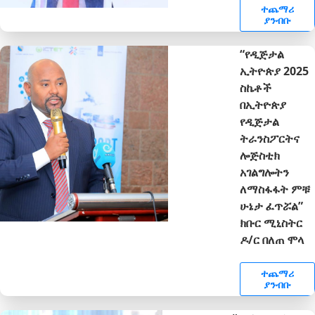
ተጨማሪ
ያንብቡ
“የዲጅታል
ኢትዮጵያ 2025
ስኬቶች
በኢትዮጵያ
የዲጅታል
ትራንስፖርትና
ሎጅስቲክ
አገልግሎትን
ለማስፋፋት ምቹ
ሁኔታ ፈጥሯል”
ክቡር ሚኒስትር
ዶ/ር በለጠ ሞላ
ተጨማሪ
ያንብቡ