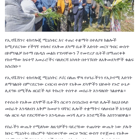
የኢኖቬሽንና ቴክኖሎጂ ሚኒስቴር እና ተጠሪ ተቋማት በተለያዩ ክልሎች
ከሚያደርገው የችግኝ ተከላና የአቅመ ደካማ ቤቶች እድሳት መርሃ ግብር ውስጥ
በኮምቦልቻ ከተማ በአዲስ መልክ የገነባቸውን 7 የመኖሪያ ቤትች በማጠናቀቅ
የከተማው ከፍተኛ አመራሮችና ባለድርሻ አካላት በተገኙበት ለአቅመደካሞች ቁልፍ
አስረከቡ።
የኢኖቬሽንና ቴክኖሎጂ ሚኒስትር ዶ/ር በለጠ ሞላ የሀገራችንን የኢኮኖሚ እድገት
ለማጎልበት በምናደርገው ርብርብ ውስጥ የአቅመ ደካሞችን ህይወት የኑሮ ሁኔታ
ሊደግፉ በሚችሉ ዘርፎች ላይ ትኩረት ተሰጥቶ መሰራት እንዳለበት ገልፀዋል።
የተሰሩት የአቅመ ደካሞች ቤቶችን ሰርተን ስናስረክብ ቀጣይ ሌሎች ከዚህ በላይ
መስራት እንዳለብን አቅም ከመሆን ባሻገር ሌሎች ተቋማትና ባለሀብቶች እንዲህ
ባሉ ዘርፍ ላይ የድርሻቸውን እንዲወጡ መነሻ ሊሆኑ እንደሚችሉ አስገንዝበዋል።
የስራችን ውጤት የሚለካው ለዜጎቻችን ባደረግነው ተጨባጭ ውጤት ነው ያሉት
ክቡር ሚኒስትሩ በክረምት ካከናወናቸው መርሀ ግብር ውስጥ የተጀመሩ የአቅመ