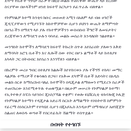
ደካማ የቤቶች ግንባታ ስራዎች በዚህ መልኩ ተጠናቀው ውጤት ላይ ደርሰው
ስናያቸው በሁላችንም ዘንድ ከፍተኛ እርካታን ይፈጥራሉ ብለዋል።
የኮምቦልቻ ከተማ ከንቲባ ክቡር መሀመድ አሚን በአለም ላይ ብዙ ሀገሮች
ጂዲፒያቸውን የሚያገኙት ከከተሞቻቸው ሲሆን ይህንን ውጤት ለማምጣት
በሀገራችን በማደግ ላይ ያሉ የከተሞቻችንን ውስብስብ ችግሮች ለመፍታትና
ደረጃቸውን ለማሳደግ ሁሉን ባሳተፈ መልኩ መሰራት እንዳለበት ገልፀዋል።
መንግስት ከተሞችን ለማሳደግ ከፍተኛ ትኩረት ሰጥቶ አየሰራበት ያለውን እቅድ
ለማሳካት አሮጌ ቤቶችን እና ሌሎች ሰው ተኮር በሆኑ ልማቶች ላይ ከተለያዩ
አካላት ጋር በትብብር እየሰራን እንገኛለን ብለዋል።
በክረምት መረሀ ግብር በተለያዩ ክልሎች እየተከናወኑ ያሉ የችግኝ ተከላ፣ መማር
ላልቻሉ ተማሪዎች የቁሳቁስ ድጋፍ፣ የአቅመ ደካሞች ቤቶች እድሳትና በአዲስ
መልክ ሰርቶ ከማስረከብ ባለፈ ከተሞችን በዲጂታል ለማዘመን የሚደረጉ ስራዎች
ተጠናክረው እንደሚቀጥሉ ተጠቁሟል። በዚሁም መሠረት የኮምቦልቻ ከተማ፣
የኢትዮጵያ ስፔስ ሳይንስና ጂኦስፓሻል ተቋም፣ የወሎ ዩኒቨርሲቲ ቴክኖሎጂ ኮሌጅ
የኮምቦልቻ ከተማን የዲጂታል አድራሻ ስርአት ለማልማት የሶስትዮሽ ስምምነት
የፊርማ ስነስርአትም የተካሄደ ሲሆን በጂአይኤስ እንዲሁም በማዳበሪያ አዘገጃጀት
ስልጠና ለወሰዱ ወጣቶች የሰርተፊኬት ሽልማት ተሰጥቷል።
በብዛት የተጎበኙ