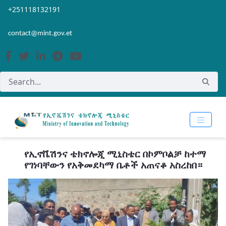
Skip to Main Content
Open Accessibility Menu
+251118132191
contact@mint.gov.et
የኢኖቬሽንና ቴክኖሎጂ ሚኒስቴር በኮምቦልቻ ከተማ
የገነባቸውን የአቅመደካማ ቤቶች አጠናቆ አስረከበ።